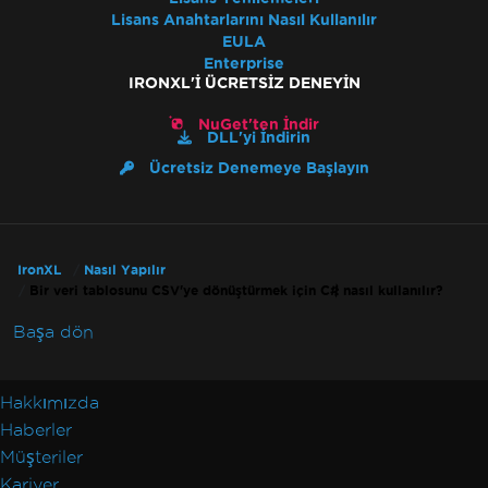
Lisans Anahtarlarını Nasıl Kullanılır
EULA
Enterprise
IRONXL'I ÜCRETSIZ DENEYIN
NuGet'ten İndir
DLL'yi İndirin
Ücretsiz Denemeye Başlayın
IronXL
Nasıl Yapılır
Bir veri tablosunu CSV'ye dönüştürmek için C# nasıl kullanılır?
Başa dön
Hakkımızda
Haberler
Müşteriler
Kariyer