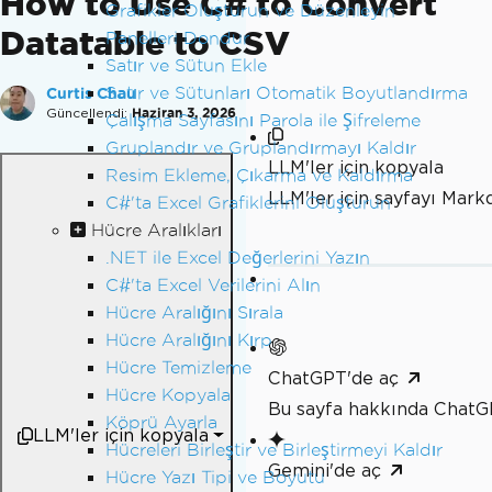
How to Use C# to Convert
Grafikler Oluşturun ve Düzenleyin
Datatable to CSV
Panelleri Dondur
Satır ve Sütun Ekle
Satır ve Sütunları Otomatik Boyutlandırma
Curtis Chau
Güncellendi:
Haziran 3, 2026
Çalışma Sayfasını Parola ile Şifreleme
Gruplandır ve Gruplandırmayı Kaldır
LLM'ler için kopyala
Resim Ekleme, Çıkarma ve Kaldırma
LLM'ler için sayfayı Mar
C#'ta Excel Grafiklerini Oluşturun
Hücre Aralıkları
.NET ile Excel Değerlerini Yazın
C#'ta Excel Verilerini Alın
Hücre Aralığını Sırala
Hücre Aralığını Kırp
Hücre Temizleme
ChatGPT'de aç
Hücre Kopyala
Bu sayfa hakkında ChatG
Köprü Ayarla
LLM'ler için kopyala
Hücreleri Birleştir ve Birleştirmeyi Kaldır
Gemini'de aç
Hücre Yazı Tipi ve Boyutu