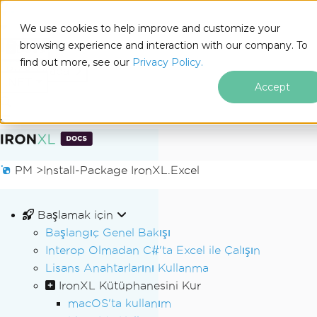
We use cookies to help improve and customize your
browsing experience and interaction with our company. To
Docs
find out more, see our
Privacy Policy.
for
Bu Sayfada
.NET
Accept
Altbilgi içeriğine atla
PM >
Install-Package IronXL.Excel
Başlamak için
Başlangıç Genel Bakışı
Interop Olmadan C#'ta Excel ile Çalışın
Lisans Anahtarlarını Kullanma
IronXL Kütüphanesini Kur
macOS'ta kullanım