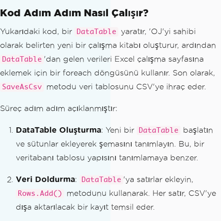
table
.
Rows
.
Add
(
"2"
);
Kod Adım Adım Nasıl Çalışır?
table
.
Rows
.
Add
(
"3"
);
Yukarıdaki kod, bir
yaratır, 'OJ'yi sahibi
DataTable
// Create a new Excel workbook and set 
olarak belirten yeni bir çalışma kitabı oluşturur, ardından
its author metadata
'dan gelen verileri Excel çalışma sayfasına
DataTable
WorkBook
 wb 
=
WorkBook
.
Create
(
ExcelFil
eklemek için bir foreach döngüsünü kullanır. Son olarak,
eFormat
.
XLS
);
wb
.
Metadata
.
Author
=
"OJ"
;
metodu veri tablosunu CSV'ye ihraç eder.
SaveAsCsv
// Get the default worksheet
Süreç adım adım açıklanmıştır:
WorkSheet
 ws 
=
 wb
.
DefaultWorkSheet
;
DataTable Oluşturma
: Yeni bir
başlatın
DataTable
// Initialize rowCounter for Excel she
ve sütunlar ekleyerek şemasını tanımlayın. Bu, bir
et rows
veritabanı tablosu yapısını tanımlamaya benzer.
int
 rowCount 
=
1
;
Veri Doldurma
:
'ya satırlar ekleyin,
DataTable
// Loop through each row in the DataTa
metodunu kullanarak. Her satır, CSV'ye
Rows.Add()
ble and add the data to the Excel work
dışa aktarılacak bir kayıt temsil eder.
sheet
foreach
(
DataRow
 row 
in
 table
.
Rows
)