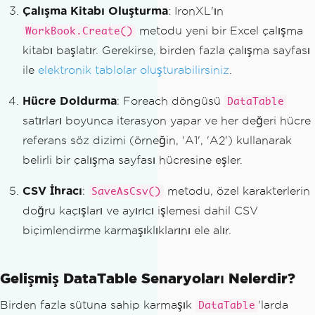
Çalışma Kitabı Oluşturma
: IronXL'ın
{
metodu yeni bir Excel çalışma
WorkBook.Create()
// Populate worksheet cells with d
ata from DataTable
kitabı başlatır. Gerekirse, birden fazla çalışma sayfası
    ws
[
"A"
+
(
rowCount
)].
Value
=
 row
ile
elektronik tablolar oluşturabilirsiniz
.
[
0
].
ToString
();
    rowCount
++;
Hücre Doldurma
: Foreach döngüsü
DataTable
}
satırları boyunca iterasyon yapar ve her değeri hücre
referans söz dizimi (örneğin, 'A1', 'A2') kullanarak
// Save the workbook as a CSV file
belirli bir çalışma sayfası hücresine eşler.
wb
.
SaveAsCsv
(
"Save_DataTable_CSV.csv"
,
";"
);
// Will be saved as: Save_DataTa
CSV İhracı
:
metodu, özel karakterlerin
SaveAsCsv()
ble_CSV.Sheet1.csv
doğru kaçışları ve ayırıcı işlemesi dahil CSV
biçimlendirme karmaşıklıklarını ele alır.
Gelişmiş DataTable Senaryoları Nelerdir?
Birden fazla sütuna sahip karmaşık
'larda
DataTable