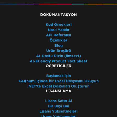
DOKÜMANTASYON
Kod Örnekleri
Nasıl Yapılır
API Referansı
Özellikler
Blog
Ürün Broşürü
AI-Dostu Dizin (llms.txt)
AI-Friendly Product Fact Sheet
ÖĞRETICILER
Başlamak için
C&#num; içinde bir Excel Dosyasını Okuyun
.NET'te Excel Dosyaları Oluşturun
LISANSLAMA
Lisans Satın Al
Bir Bayi Bul
Lisans Yükseltmeleri
Lisans Yenilemeleri