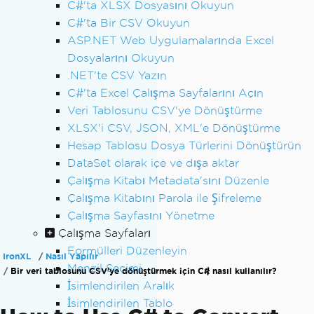
C#'ta XLSX Dosyasını Okuyun
C#'ta Bir CSV Okuyun
ASP.NET Web Uygulamalarında Excel
Dosyalarını Okuyun
.NET'te CSV Yazın
C#'ta Excel Çalışma Sayfalarını Açın
Veri Tablosunu CSV'ye Dönüştürme
XLSX'i CSV, JSON, XML'e Dönüştürme
Hesap Tablosu Dosya Türlerini Dönüştürün
DataSet olarak içe ve dışa aktar
Çalışma Kitabı Metadata'sını Düzenle
Çalışma Kitabını Parola ile Şifreleme
Çalışma Sayfasını Yönetme
Çalışma Sayfaları
Formülleri Düzenleyin
IronXL
Nasıl Yapılır
Menzil Seçimi
Bir veri tablosunu CSV'ye dönüştürmek için C# nasıl kullanılır?
İsimlendirilen Aralık
İsimlendirilen Tablo