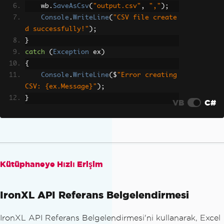
    wb
.
SaveAsCsv
(
"output.csv"
,
","
);
Console
.
WriteLine
(
"CSV file create
d successfully!"
);
}
catch
(
Exception
 ex
)
{
Console
.
WriteLine
(
$
"Error creating 
CSV: {ex.Message}"
);
}
VB
C#
Kütüphaneye Hızlı Erişim
IronXL API Referans Belgelendirmesi
IronXL API Referans Belgelendirmesi'ni kullanarak, Excel