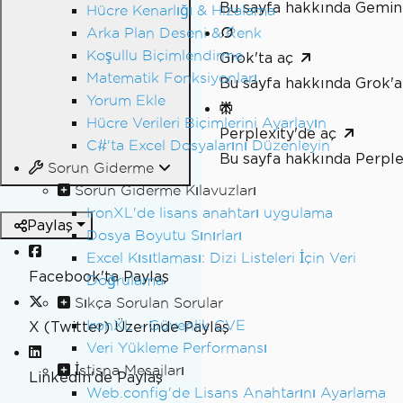
Bu sayfa hakkında Gemini
Hücre Kenarlığı & Hizalama
Arka Plan Deseni & Renk
Koşullu Biçimlendirme
Grok'ta aç
Matematik Fonksiyonları
Bu sayfa hakkında Grok'a
Yorum Ekle
Hücre Verileri Biçimlerini Ayarlayın
Perplexity'de aç
C#'ta Excel Dosyalarını Düzenleyin
Bu sayfa hakkında Perple
Sorun Giderme
Sorun Giderme Kılavuzları
IronXL'de lisans anahtarı uygulama
Paylaş
Dosya Boyutu Sınırları
Excel Kısıtlaması: Dizi Listeleri İçin Veri
Facebook'ta Paylaş
Doğrulama
Sıkça Sorulan Sorular
IronXL - Güvenlik CVE
X (Twitter) Üzerinde Paylaş
Veri Yükleme Performansı
İstisna Mesajları
LinkedIn'de Paylaş
Web.config'de Lisans Anahtarını Ayarlama