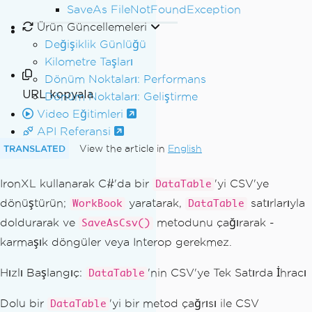
SaveAs FileNotFoundException
Ürün Güncellemeleri
Değişiklik Günlüğü
Kilometre Taşları
Dönüm Noktaları: Performans
URL kopyala
Dönüm Noktaları: Geliştirme
Video Eğitimleri
API Referansi
TRANSLATED
View the article in
English
IronXL kullanarak C#'da bir
'yi CSV'ye
DataTable
dönüştürün;
yaratarak,
satırlarıyla
WorkBook
DataTable
doldurarak ve
metodunu çağırarak -
SaveAsCsv()
karmaşık döngüler veya Interop gerekmez.
Hızlı Başlangıç:
'nin CSV'ye Tek Satırda İhracı
DataTable
Dolu bir
'yi bir metod çağrısı ile CSV
DataTable