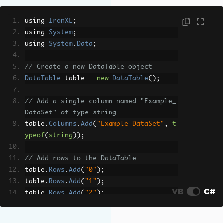
using 
IronXL
;
using 
System
;
using 
System
.
Data
;
// Create a new DataTable object
DataTable
 table 
=
new
DataTable
();
// Add a single column named "Example_
DataSet" of type string
table
.
Columns
.
Add
(
"Example_DataSet"
,
t
ypeof
(
string
));
// Add rows to the DataTable
table
.
Rows
.
Add
(
"0"
);
table
.
Rows
.
Add
(
"1"
);
VB
C#
table
.
Rows
.
Add
(
"2"
);
table
.
Rows
.
Add
(
"3"
);
table
.
Rows
.
Add
(
"1"
);