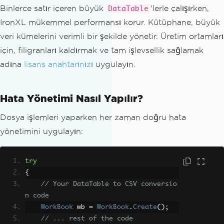
Binlerce satır içeren büyük
'lerle çalışırken,
DataTable
IronXL mükemmel performansı korur. Kütüphane, büyük
veri kümelerini verimli bir şekilde yönetir. Üretim ortamları
için, filigranları kaldırmak ve tam işlevsellik sağlamak
adına
lisans anahtarınızı
uygulayın.
Hata Yönetimi Nasıl Yapılır?
Dosya işlemleri yaparken her zaman doğru hata
yönetimini uygulayın:
try
{
// Your DataTable to CSV conversio
n code
WorkBook
 wb 
=
WorkBook
.
Create
();
// ... rest of the code