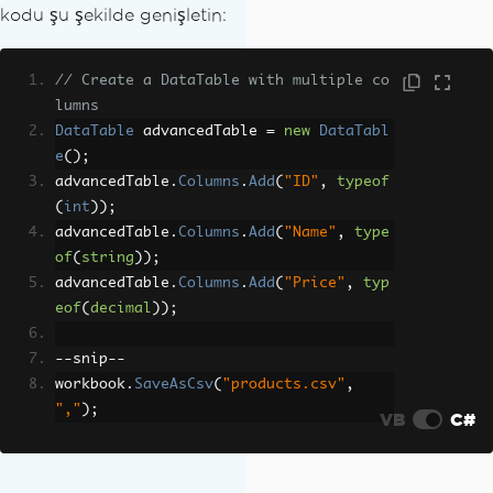
kodu şu şekilde genişletin:
// Create a DataTable with multiple co
lumns
DataTable
 advancedTable 
=
new
DataTabl
e
();
advancedTable
.
Columns
.
Add
(
"ID"
,
typeof
(
int
));
advancedTable
.
Columns
.
Add
(
"Name"
,
type
of
(
string
));
advancedTable
.
Columns
.
Add
(
"Price"
,
typ
eof
(
decimal
));
--
snip
--
workbook
.
SaveAsCsv
(
"products.csv"
,
","
);
VB
C#