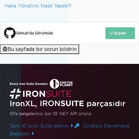
Hata Yönetimi Nasıl Yapılır?
Kod
GitHub'da Görüntüle
Bu sayfada bir sorun bildirin
IronXL, IRON
SUITE
parçasıdır
Ofis belgeleriniz için 10 .NET API ürünü
Tam 10 ürün Suite edinin
Ücretsiz Denemeye
Başlayın