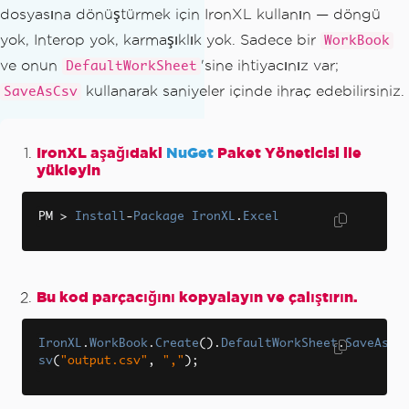
dosyasına dönüştürmek için IronXL kullanın — döngü
yok, Interop yok, karmaşıklık yok. Sadece bir
WorkBook
ve onun
'sine ihtiyacınız var;
DefaultWorkSheet
kullanarak saniyeler içinde ihraç edebilirsiniz.
SaveAsCsv
IronXL aşağıdaki
NuGet
Paket Yöneticisi ile
yükleyin
PM 
>
Install
-
Package
IronXL
.
Excel
Bu kod parçacığını kopyalayın ve çalıştırın.
IronXL
.
WorkBook
.
Create
().
DefaultWorkSheet
.
SaveAsC
sv
(
"output.csv"
,
","
);