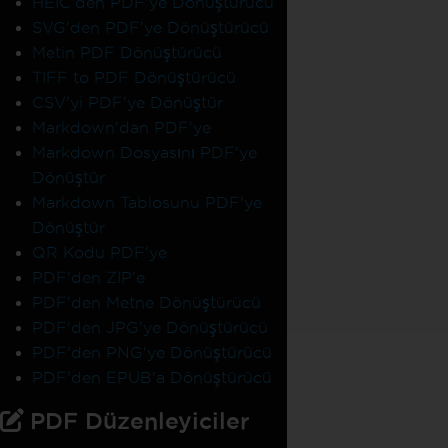
HEIC'den PDF'ye Dönüştürücü
SVG'den PDF'ye Dönüştürücü
Metin PDF Dönüştürücü
TIFF to PDF Dönüştürücü
CSV'yi PDF'ye Dönüştür
Markdown'dan PDF'ye
Markdown Dosyasını PDF'ye
Dönüştür
Markdown Tablosunu PDF'ye
Dönüştür
QR Kodu PDF'ye
PDF'den ZIP'e
PDF'den Metne Dönüştürücü
PDF'den JPG'ye Dönüştürücü
PDF'den PNG'ye Dönüştürücü
PDF'den EPUB'a Dönüştürücü
PDF Düzenleyiciler