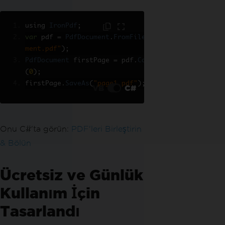
using 
IronPdf
;
var
 pdf 
=
PdfDocument
.
FromFile
(
"docu
ment.pdf"
);
PdfDocument
 firstPage 
=
 pdf
.
CopyPage
(
0
);
firstPage
.
SaveAs
(
"page1.pdf"
);
VB
C#
Onu C#'ta görün:
PDF'leri Birleştirin
& Bölün
Ücretsiz ve Günlük
Kullanım İçin
Tasarlandı