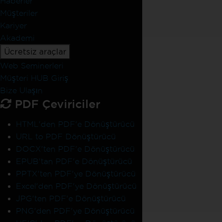
Haberler
Müşteriler
Kariyer
Akademi
Ücretsiz araçlar
Web Seminerleri
Müşteri HUB Giriş
Bize Ulaşın
PDF Çeviriciler
HTML'den PDF'e Dönüştürücü
URL to PDF Dönüştürücü
DOCX'ten PDF'e Dönüştürücü
EPUB'tan PDF'e Dönüştürücü
PPTX'ten PDF'ye Dönüştürücü
Excel'den PDF'ye Dönüştürücü
JPG'ten PDF'e Dönüştürücü
PNG'den PDF'ye Dönüştürücü