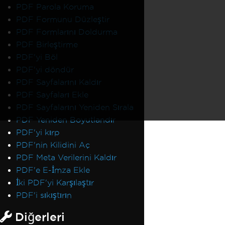
PDF Parola Koruma
PDF Formunu Düzleştir
PDF Formlarını Doldurma
PDF Birleştirme
PDF'yi Böl
PDF'yi döndür
PDF Sayfalarını Kaldır
PDF Sayfaları Ekle
PDF Sayfalarını Yeniden Sırala
PDF Yeniden Boyutlandır
PDF'yi kırp
PDF'nin Kilidini Aç
PDF Meta Verilerini Kaldır
PDF'e E-İmza Ekle
İki PDF'yi Karşılaştır
PDF'i sıkıştırın
Diğerleri