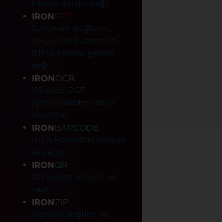
Interop gerekli değil.
Sunumları oluşturun,
okuyun ve düzenleyin.
Office Interop gerekli
değil.
125 dilde OCR
(görüntülerden metin
çıkartma).
QR & Barkodları okuyun
ve yazın.
QR kodları okuyun ve
yazın.
Arşivleri sıkıştırın ve