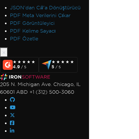
JSON'dan C#'a Dönüştürücü
PDF Meta Verilerini Çıkar
PDF Görüntüleyici
PDF Kelime Sayacı
PDF Özetle
★★★★★
★★★★★
★★★★★
★★★★★
4.9
5
/ 5
/ 5
205 N. Michigan Ave. Chicago, IL
60601 ABD +1 (312) 500-3060