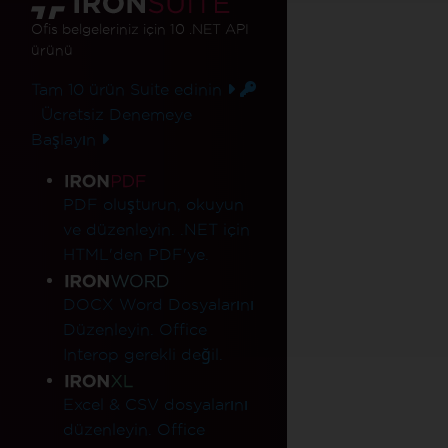
Ofis belgeleriniz için 10 .NET API
ürünü
Tam 10 ürün Suite edinin
Ücretsiz Denemeye
Başlayın
Ürün Bağlantıları
PDF oluşturun, okuyun
ve düzenleyin. .NET için
HTML'den PDF'ye.
DOCX Word Dosyalarını
Düzenleyin. Office
Interop gerekli değil.
Excel & CSV dosyalarını
düzenleyin. Office