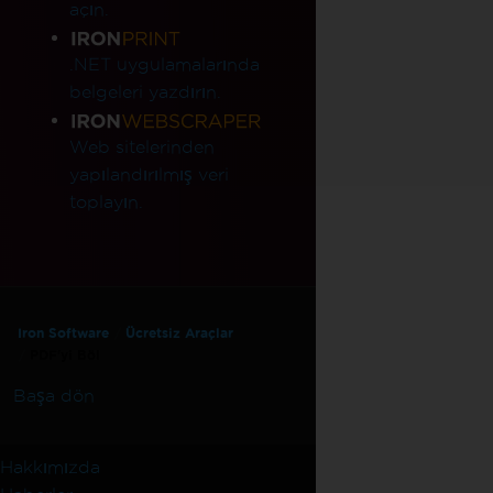
açın.
.NET uygulamalarında
belgeleri yazdırın.
Web sitelerinden
yapılandırılmış veri
toplayın.
Iron Software
Ücretsiz Araçlar
PDF'yi Böl
Başa dön
Hakkımızda