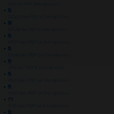
URL to PDF Dönüştürücü
DOCX'ten PDF'e Dönüştürücü
Kredi kartı veya hesap oluşturma gerektirmez
Herhan
yoktur. %100 erişim. Kredi kartı gerekmez.
EPUB'tan PDF'e Dönüştürücü
PPTX'ten PDF'ye Dönüştürücü
Excel'den PDF'ye Dönüştürücü
JPG'ten PDF'e Dönüştürücü
PNG'den PDF'ye Dönüştürücü
HEIC'den PDF'ye Dönüştürücü
SVG'den PDF'ye Dönüştürücü
IronPDF'yi deneyen milyonlarca