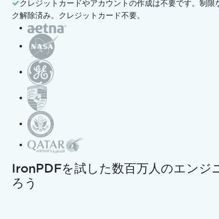
クレジットカードやアカウントの作成は不要です。
制限な
ク解除済み。クレジットカード不要。
DOCXからPDFへのコンバーター
EPUBからPDFへのコンバーター
PPTX から PDF へのコンバーター
ExcelからPDFへのコンバータ
JPGからPDFへの変換ツール
PNG から PDF へのコンバーター
IronPDFを試した数百万人のエン
HEICからPDFへのコンバーター
ろう
SVGからPDFへのコンバーター
テキストからPDFへのコンバーター