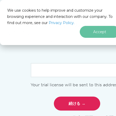
IRONSOFTWARE
We use cookies to help improve and customize your
browsing experience and interaction with our company. To
find out more, see our
Privacy Policy.
無料の
30日間トライアルキー
をすぐ
無料ツー
ください。
Accept
制限なし。100% ロック解除済み。クレジットカード不要
ル
Iron Software
無料ツール
PDFの分割
Iron Softwareによる無料ツール
フッターコンテンツにスキップ
Your trial license will be sent to this addre
JSONからC#へのコンバーター
HTMLをPDFに変換
URLからPDFへの変換ツール