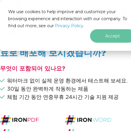
IRON
SOFTWARE
We use cookies to help improve and customize your
제품
browsing experience and interaction with our company. To
find out more, see our
기업
Privacy Policy.
솔루션
Accept
IronSuite를 실제 프로젝트에 무
리소스
회사 소개
료로 배포해 보시겠습니까?
205 N. Michigan Ave. Chicago, IL 60601, USA
문의하기
무엇이 포함되어 있나요?
ko
워터마크 없이 실제 운영 환경에서 테스트해 보세요.
30일 동안 완벽하게 작동하는 제품
체험 기간 동안 연중무휴 24시간 기술 지원 제공
무료 도구
Iron Software
무료 도구
PDF 분할