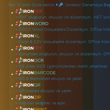
Tam 10 ürün Suite edinin
Ücretsiz Denemeye Baş
Ürün Bağlantıları
-
PDF oluşturun, okuyun ve düzenleyin. .NET içi
-
DOCX Word Dosyalarını Düzenleyin. Office Inter
-
Excel & CSV dosyalarını düzenleyin. Office Inter
-
Sunumları oluşturun, okuyun ve düzenleyin. Offic
-
125 dilde OCR (görüntülerden metin çıkartma).
-
QR & Barkodları okuyun ve yazın.
-
QR kodları okuyun ve yazın.
-
Arşivleri sıkıştırın ve açın.