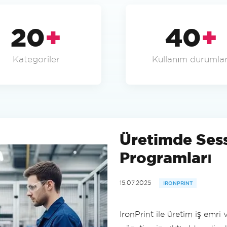
20
+
40
+
Kategoriler
Kullanım durumlar
Üretimde Sessi
Programları
15.07.2025
IRONPRINT
IronPrint ile üretim iş emri