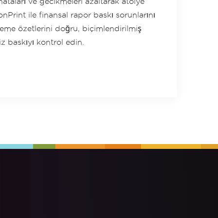
hataları ve gecikmeleri azaltarak atölye
IronPrint ile finansal rapor baskı sorunlarını
me özetlerini doğru, biçimlendirilmiş
iz baskıyı kontrol edin.