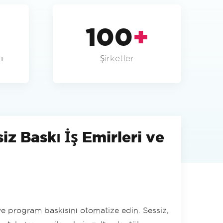
100
+
ı
Şirketler
z Baskı İş Emirleri ve
 ve program baskısını otomatize edin. Sessiz,