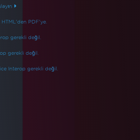
layın
n HTML'den PDF'ye.
op gerekli değil.
op gerekli değil.
e Interop gerekli değil.