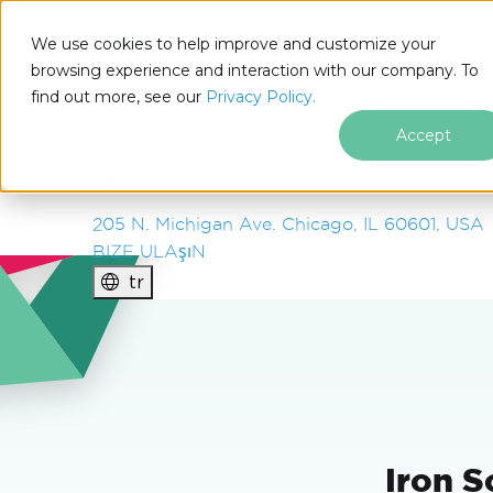
IRON
SOFTWARE
We use cookies to help improve and customize your
ÜRüNLER
browsing experience and interaction with our company. To
find out more, see our
KURUM
Privacy Policy.
ÇÖZÜMLER
Accept
KAYNAKLAR
HAKKIMIZDA
205 N. Michigan Ave. Chicago, IL 60601, USA
BIZE ULAşıN
tr
Altbilgi içeriğine atla
Iron S