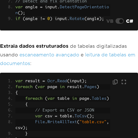
// Detect and fix orientation
var
 angle 
=
 input
.
DetectPageOrientatio
n
();
if
(
angle 
!=
0
)
 input
.
Rotate
(
angle
);
VB
C#
Extraia dados estruturados
de tabelas digitalizadas
usando
escaneamento avançado
e
leitura de tabelas em
documentos
:
var
 result 
=
Ocr
.
Read
(
input
);
foreach
(
var
 page 
in
 result
.
Pages
)
{
foreach
(
var
 table 
in
 page
.
Tables
)
{
// Export as CSV or JSON
var
 csv 
=
 table
.
ToCsv
();
File
.
WriteAllText
(
"table.csv"
,
csv
);
}