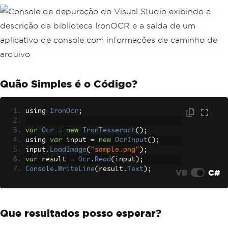
Quão Simples é o Código?
using 
IronOcr
;
var
Ocr
=
new
IronTesseract
();
using 
var
 input 
=
new
OcrInput
();
input
.
LoadImage
(
"sample.png"
);
var
 result 
=
Ocr
.
Read
(
input
);
Console
.
WriteLine
(
result
.
Text
);
VB
C#
Que resultados posso esperar?