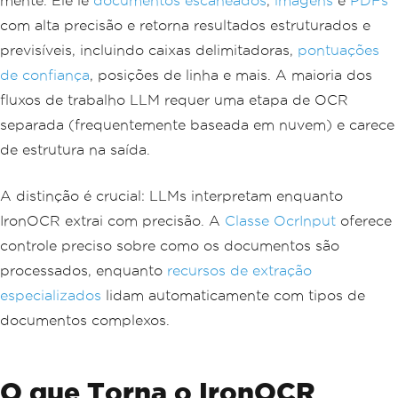
mente. Ele lê
documentos escaneados
,
imagens
e
PDFs
com alta precisão e retorna resultados estruturados e
previsíveis, incluindo caixas delimitadoras,
pontuações
de confiança
, posições de linha e mais. A maioria dos
fluxos de trabalho LLM requer uma etapa de OCR
separada (frequentemente baseada em nuvem) e carece
de estrutura na saída.
A distinção é crucial: LLMs interpretam enquanto
IronOCR extrai com precisão. A
Classe OcrInput
oferece
controle preciso sobre como os documentos são
processados, enquanto
recursos de extração
especializados
lidam automaticamente com tipos de
documentos complexos.
O que Torna o IronOCR