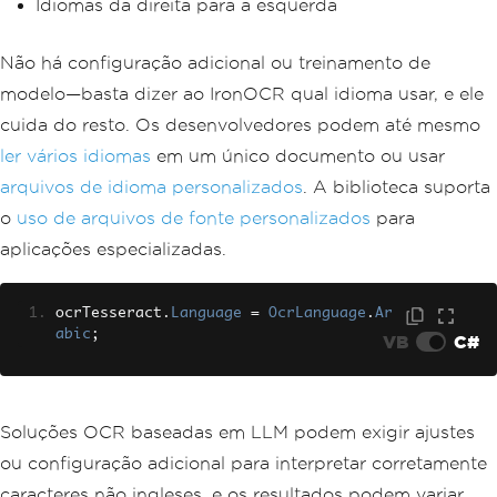
Idiomas da direita para a esquerda
Não há configuração adicional ou treinamento de
modelo—basta dizer ao IronOCR qual idioma usar, e ele
cuida do resto. Os desenvolvedores podem até mesmo
ler vários idiomas
em um único documento ou usar
arquivos de idioma personalizados
. A biblioteca suporta
o
uso de arquivos de fonte personalizados
para
aplicações especializadas.
ocrTesseract
.
Language
=
OcrLanguage
.
Ar
abic
;
VB
C#
Soluções OCR baseadas em LLM podem exigir ajustes
ou configuração adicional para interpretar corretamente
caracteres não ingleses, e os resultados podem variar