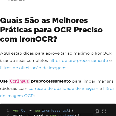
Quais São as Melhores
Práticas para OCR Preciso
com IronOCR?
Aqui estão dicas para aproveitar ao máximo o IronOCR
usando seus completos
filtros de pré-processamento
e
filtros de otimização de imagem
:
Use
preprocessamento
para limpar imagens
OcrInput
ruidosas com
correção de qualidade de imagem
e
filtros
de imagem OCR
:
var
Ocr
=
new
IronTesseract
();
using 
var
 input 
=
new
OcrInput
();