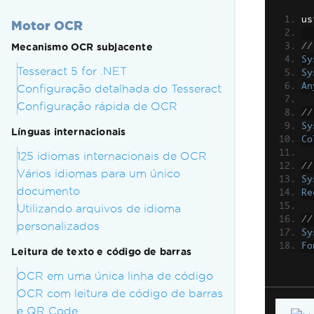
us
Motor OCR
Mecanismo OCR subjacente
//
Sy
Tesseract 5 for .NET
Sy
An
Configuração detalhada do Tesseract
Configuração rápida de OCR
//
Sy
Línguas internacionais
Co
125 idiomas internacionais de OCR
//
Vários idiomas para um único
Sy
documento
Re
Utilizando arquivos de idioma
//
personalizados
Sy
Fo
Leitura de texto e código de barras
OCR em uma única linha de código
OCR com leitura de código de barras
e QR Code