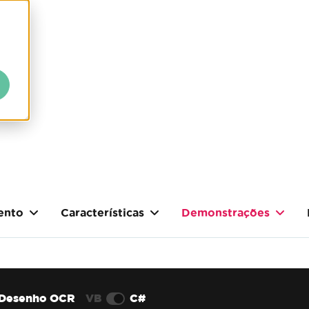
ento
Características
Demonstrações
Desenho OCR
VB
C#