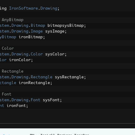
ing 
IronSoftware
.
Drawing
;
 AnyBitmap
stem
.
Drawing
.
Bitmap
 bitmapsysBitmap
;
stem
.
Drawing
.
Image
 sysImage
;
yBitmap
 ironBitmap
;
 Color
stem
.
Drawing
.
Color
 sysColor
;
lor
 ironColor
;
 Rectangle
stem
.
Drawing
.
Rectangle
 sysRectangle
;
ctangle
 ironRectangle
;
 Font
stem
.
Drawing
.
Font
 sysFont
;
nt
 ironFont
;