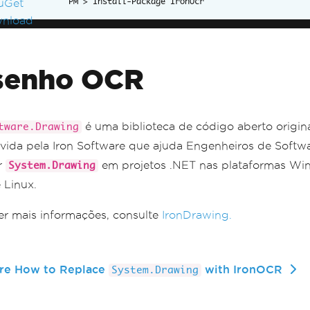
Install-Package IronOcr
senho OCR
é uma biblioteca de código aberto origi
tware.Drawing
vida pela Iron Software que ajuda Engenheiros de Softw
ir
em projetos .NET nas plataformas Wi
System.Drawing
 Linux.
er mais informações, consulte
IronDrawing.
re How to Replace
with IronOCR
System.Drawing