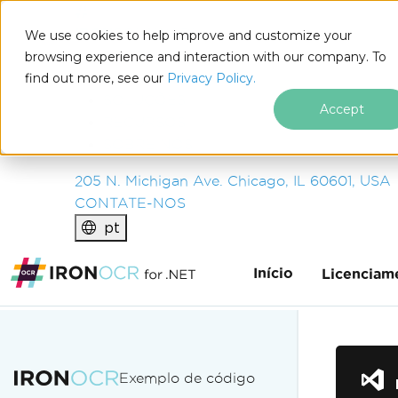
IRON
SOFTWARE
We use cookies to help improve and customize your
PRODUTOS
browsing experience and interaction with our company. To
find out more, see our
EMPRESA
Privacy Policy.
SOLUÇÕES
Accept
RECURSOS
SOBRE NÓS
205 N. Michigan Ave. Chicago, IL 60601, USA
CONTATE-NOS
pt
Início
Licenciam
Ir para o conteúdo do rodapé
Exemplo de código