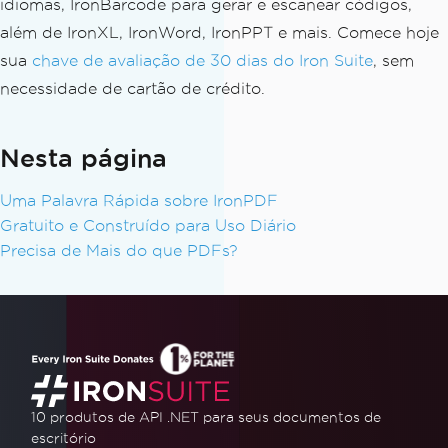
idiomas, IronBarcode para gerar e escanear códigos,
além de IronXL, IronWord, IronPPT e mais. Comece hoje
sua
chave de avaliação de 30 dias do Iron Suite
, sem
necessidade de cartão de crédito.
Nesta página
Uma Palavra Rápida sobre IronPDF
Gratuito e Construído para Uso Diário
Precisa de Mais do que PDFs?
10 produtos de API .NET
para seus documentos de
escritório