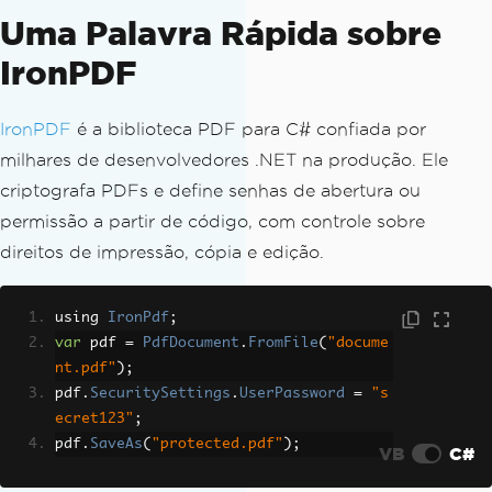
Uma Palavra Rápida sobre
IronPDF
IronPDF
é a biblioteca PDF para C# confiada por
milhares de desenvolvedores .NET na produção. Ele
criptografa PDFs e define senhas de abertura ou
permissão a partir de código, com controle sobre
direitos de impressão, cópia e edição.
using 
IronPdf
;
var
 pdf 
=
PdfDocument
.
FromFile
(
"docume
nt.pdf"
);
pdf
.
SecuritySettings
.
UserPassword
=
"s
ecret123"
;
pdf
.
SaveAs
(
"protected.pdf"
);
VB
C#