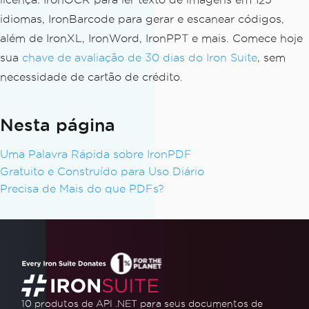
idiomas, IronBarcode para gerar e escanear códigos,
além de IronXL, IronWord, IronPPT e mais. Comece hoje
sua
chave de avaliação de 30 dias do Iron Suite
, sem
necessidade de cartão de crédito.
Nesta página
Uma Palavra Rápida sobre IronPDF
Gratuito e Construído para Uso Diário
Precisa de Mais do que PDFs?
10 produtos de API .NET
para seus documentos de