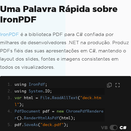
Uma Palavra Rápida sobre
IronPDF
IronPDF
é a biblioteca PDF para C# confiada por
milhares de desenvolvedores .NET na produção. Produz
PDFs fiéis das suas apresentações em C#, mantendo o
layout dos slides, fontes e imagens consistentes em
todos os visualizadores.
using 
IronPdf
;
using 
System
.
IO
;
var
 html 
=
File
.
ReadAllText
(
"deck.htm
l"
);
PdfDocument
 pdf 
=
new
ChromePdfRendere
r
().
RenderHtmlAsPdf
(
html
);
pdf
.
SaveAs
(
"deck.pdf"
);
VB
C#