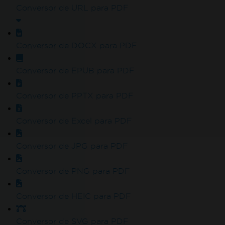
Não é necessário cartão de crédito nem criação de 
Conversor de URL para PDF
limitações. 100% desbloqueado. Sem cartão de crédito
Conversor de DOCX para PDF
Conversor de EPUB para PDF
Conversor de PPTX para PDF
Conversor de Excel para PDF
Conversor de JPG para PDF
Junte-se a milhões de engenheiro
Conversor de PNG para PDF
experimentaram o IronPDF.
Conversor de HEIC para PDF
Conversor de SVG para PDF