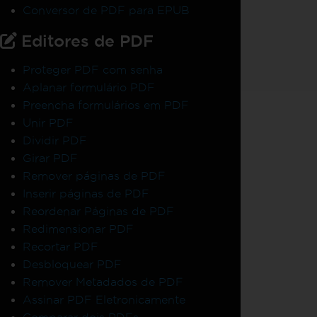
Conversor de PDF para EPUB
Editores de PDF
Proteger PDF com senha
Aplanar formulário PDF
Preencha formulários em PDF
Unir PDF
Dividir PDF
Girar PDF
Remover páginas de PDF
Inserir páginas de PDF
Reordenar Páginas de PDF
Redimensionar PDF
Recortar PDF
Desbloquear PDF
Remover Metadados de PDF
Assinar PDF Eletronicamente