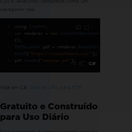
CSS e JavaScript completos como um
navegador real.
using 
IronPdf
;
var
 renderer 
=
new
ChromePdfRenderer
();
PdfDocument
 pdf 
=
 renderer
.
RenderUrl
AsPdf
(
"https://ironsoftware.com/"
);
pdf
.
SaveAs
(
"webpage.pdf"
);
VB
C#
Veja em C#:
Guia de URL para PDF
Gratuito e Construído
para Uso Diário
Esta ferramenta é completamente gratuita