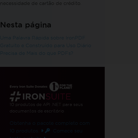
necessidade de cartão de crédito.
Nesta página
Uma Palavra Rápida sobre IronPDF
Gratuito e Construído para Uso Diário
Precisa de Mais do que PDFs?
10 produtos de API .NET
para seus
documentos de escritório
Obtenha o pacote completo com
10 produtos.
Comece seu