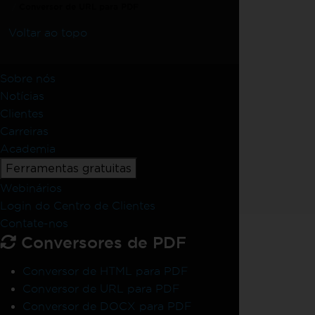
Conversor de URL para PDF
Voltar ao topo
Sobre nós
Notícias
Clientes
Carreiras
Academia
Ferramentas gratuitas
Webinários
Login do Centro de Clientes
Contate-nos
Conversores de PDF
Conversor de HTML para PDF
Conversor de URL para PDF
Conversor de DOCX para PDF