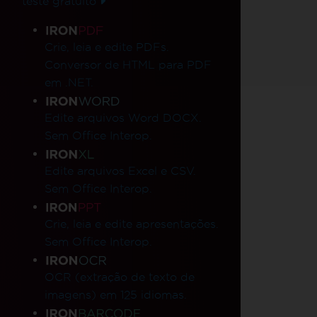
teste gratuito
Links de produtos
Crie, leia e edite PDFs.
Conversor de HTML para PDF
em .NET.
Edite arquivos Word DOCX.
Sem Office Interop.
Edite arquivos Excel e CSV.
Sem Office Interop.
Crie, leia e edite apresentações.
Sem Office Interop.
OCR (extração de texto de
imagens) em 125 idiomas.