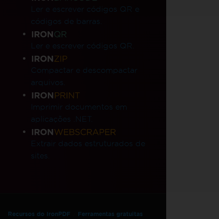
Ler e escrever códigos QR e
códigos de barras.
Ler e escrever códigos QR.
Compactar e descompactar
arquivos.
Imprimir documentos em
aplicações .NET.
Extrair dados estruturados de
sites.
Recursos do IronPDF
Ferramentas gratuitas