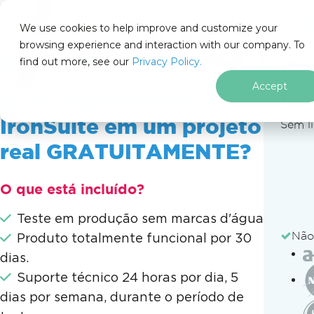
IRON
SOFTWARE
We use cookies to help improve and customize your
PRODUTOS
browsing experience and interaction with our company. To
find out more, see our
EMPRESA
Privacy Policy.
Ob
SOLUÇÕES
Accept
in
Quer implementar o
RECURSOS
SOBRE NÓS
IronSuite em um projeto
Sem l
205 N. Michigan Ave. Chicago, IL 60601, USA
real GRATUITAMENTE?
CONTATE-NOS
pt
O que está incluído?
Teste em produção sem marcas d'água
Ferramentas 
Produto totalmente funcional por 30
dias.
Suporte técnico 24 horas por dia, 5
Recursos do IronPDF
Ferramentas gratuitas
Conver
dias por semana, durante o período de