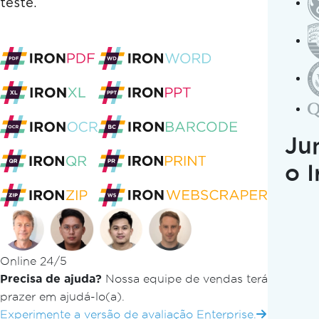
Ferramentas gratuitas da Iron Software
teste.
Ir para o conteúdo do rodapé
Não
Conversor de JSON para C#
Conversor de HTML para PDF
Conversor de URL para PDF
Conversor de DOCX para PDF
Conversor de EPUB para PDF
Conversor de PPTX para PDF
Ju
Conversor de Excel para PDF
Online 24/5
o 
Precisa de ajuda?
Nossa equipe de vendas terá
Conversor de JPG para PDF
prazer em ajudá-lo(a).
Experimente a versão de avaliação Enterprise.