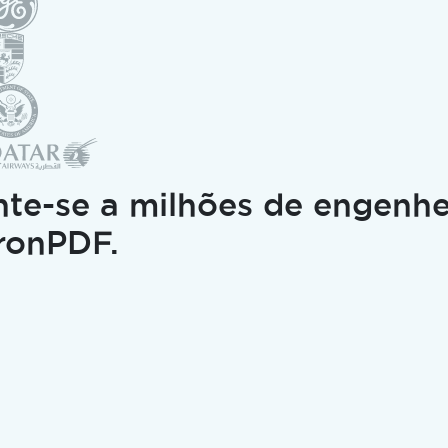
 é necessário cartão de crédito nem criação de conta.
Sem
nte-se a milhões de engenhe
IronPDF.