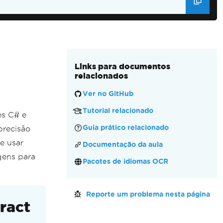
 all combinations:
.png"
,
out
double
 confidence
,
 ocrTesseract
);
Links para documentos
relacionados
Ver no GitHub
Tutorial relacionado
es C# e
Guia prático relacionado
precisão
e usar
Documentação da aula
gens para
Pacotes de idiomas OCR
Reporte um problema nesta página
ract