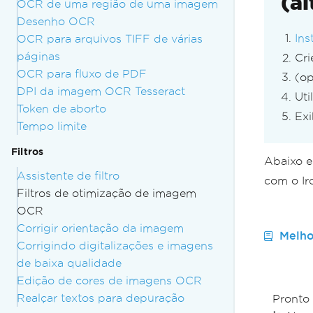
(al
OCR de uma região de uma imagem
Desenho OCR
Ins
OCR para arquivos TIFF de várias
páginas
Cri
OCR para fluxo de PDF
(op
DPI da imagem OCR Tesseract
Uti
Token de aborto
Exi
Tempo limite
Filtros
Abaixo e
Assistente de filtro
com o I
Filtros de otimização de imagem
OCR
Corrigir orientação da imagem
Melho
Corrigindo digitalizações e imagens
de baixa qualidade
Edição de cores de imagens OCR
Realçar textos para depuração
Pronto