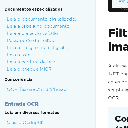
Documentos especializados
//
st
Leia o documento digitalizado.
Co
Leia a tabela no documento.
Fil
//
Leia a placa do veículo
fo
Passaporte de Leitura
im
{
Leia a imagem da caligrafia.
}
Leia a foto
Leia a captura de tela.
va
A classe
Leia o cheque MICR
Co
.NET par
Concorrência
antes do
OCR Tesseract multithread
scripts 
OCR.
Entrada OCR
Leia em diversos formatos
Co
Classe OcrInput