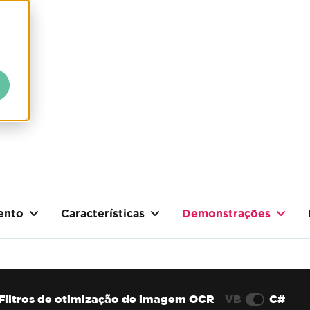
ento
Características
Demonstrações
Filtros de otimização de imagem OCR
VB
C#