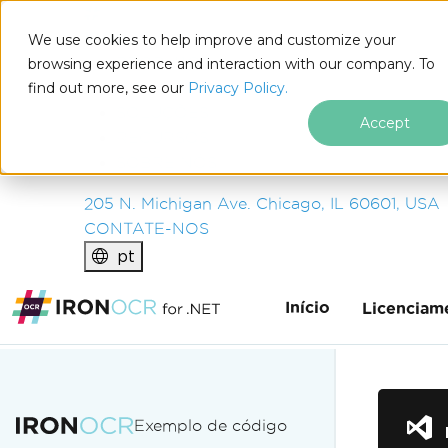
IRON
SOFTWARE
We use cookies to help improve and customize your
PRODUTOS
browsing experience and interaction with our company. To
find out more, see our
EMPRESA
Privacy Policy.
SOLUÇÕES
Accept
RECURSOS
SOBRE NÓS
205 N. Michigan Ave. Chicago, IL 60601, USA
CONTATE-NOS
pt
Início
Licenciam
Ir para o conteúdo do rodapé
Exemplo de código