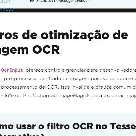
Install-Package IronOcr
 WIZARD - If you are unsure use the debug-wizard to test
ring
 codeToRun 
=
OcrInputFilterWizard
.
Run
(
@"images\image
nsole
.
WriteLine
(
codeToRun
);
tros de otimização de
 Optional: Export modified images so you can view them.
reach
(
var
 page 
in
 ocrInput
.
GetPages
())
agem OCR
    page
.
SaveAsImage
(
$
"filtered_{page.Index}.bmp"
);
r
 ocrResult 
=
 ocrTesseract
.
Read
(
ocrInput
);
oferece controle granular para desenvolvedor
OcrInput
nsole
.
WriteLine
(
ocrResult
.
Text
);
a pré-processar a entrada de imagem para velocidade e 
 processamento de OCR. Isso invalida a prática comum d
em lote do Photoshop ou ImageMagick para preparar ima
mo usar o filtro OCR no Tesse