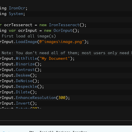
ing 
IronOcr
;
ing 
System
;
r
 ocrTesseract 
=
new
IronTesseract
();
ing 
var
 ocrInput 
=
new
OcrInput
();
 First load all image(s)
rInput
.
LoadImage
(
@"images\image.png"
);
 Note: You don't need all of them; most users only need 
rInput
.
WithTitle
(
"My Document"
);
rInput
.
Binarize
();
rInput
.
Contrast
();
rInput
.
Deskew
();
rInput
.
DeNoise
();
rInput
.
Despeckle
();
rInput
.
Dilate
();
rInput
.
EnhanceResolution
(
300
);
rInput
.
Invert
();
rInput
.
Rotate
(
90
);
rInput
.
Scale
(
150
);
rInput
.
Sharpen
();
rInput
.
ToGrayScale
();
rInput
.
Erode
();