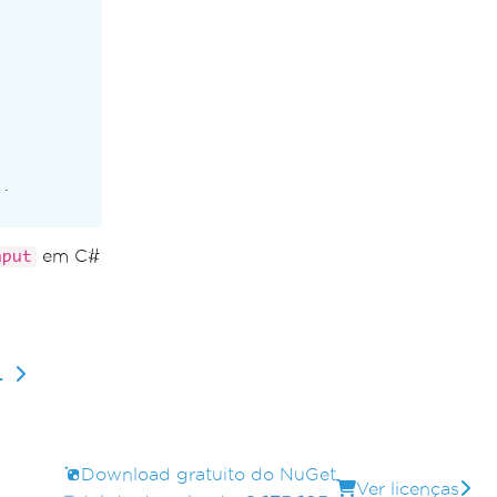
.
em C#
nput
.
Download gratuito do NuGet
Ver licenças