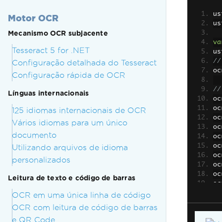
us
Motor OCR
us
Mecanismo OCR subjacente
va
Tesseract 5 for .NET
us
//
Configuração detalhada do Tesseract
oc
Configuração rápida de OCR
//
Línguas internacionais
oc
oc
125 idiomas internacionais de OCR
oc
Vários idiomas para um único
oc
documento
oc
oc
Utilizando arquivos de idioma
oc
personalizados
oc
oc
Leitura de texto e código de barras
oc
oc
OCR em uma única linha de código
oc
OCR com leitura de código de barras
oc
e QR Code
oc