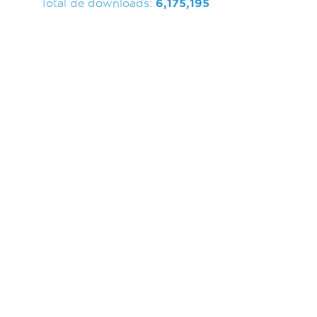
Total de downloads:
6,175,195