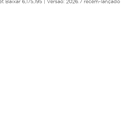
 Baixar 6,175,195
|
Versão: 2026.7 recém-lançado