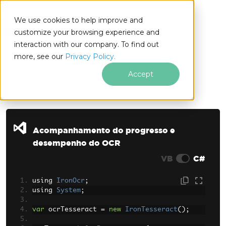
We use cookies to help improve and
customize your browsing experience and
interaction with our company. To find out
for
more, see our
Privacy Policy.
.NET
Accept
Ir para o conteúdo do rodapé
Acompanhamento do progresso e
desempenho do OCR
VB
C#
using 
IronOcr
;
using 
System
;
var
 ocrTesseract 
=
new
IronTesseract
();