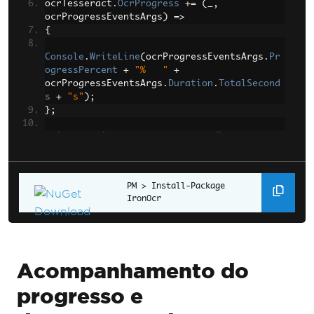
ocrTesseract
.
OcrProgress
+=
(
_
,
ocrProgressEventsArgs
)
=>
{
Console
.
WriteLine
(
ocrProgressEventsArgs
.
Pr
ogressPercent
+
"%   "
+
ocrProgressEventsArgs
.
Duration
.
TotalSecond
s
+
"s"
);
};
using 
var
 input 
=
new
OcrInput
();
input
.
LoadPdf
(
"large.pdf"
);
// Progress events will fire during the 
Install-Package 
read operation even if the main thread is 
IronOcr
blocked.
var
 result 
=
 ocrTesseract
.
Read
(
input
);
Acompanhamento do
progresso e