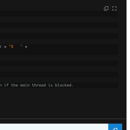
t
+
"%   "
+
n if the main thread is blocked.