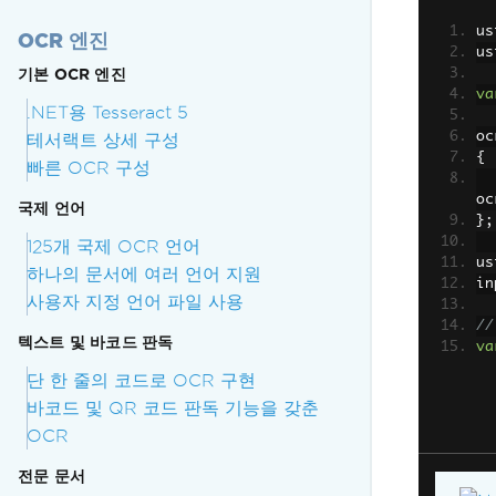
us
OCR 엔진
us
기본 OCR 엔진
va
.NET용 Tesseract 5
oc
테서랙트 상세 구성
{
빠른 OCR 구성
oc
국제 언어
};
125개 국제 OCR 언어
us
하나의 문서에 여러 언어 지원
in
사용자 지정 언어 파일 사용
//
텍스트 및 바코드 판독
va
단 한 줄의 코드로 OCR 구현
바코드 및 QR 코드 판독 기능을 갖춘
OCR
전문 문서