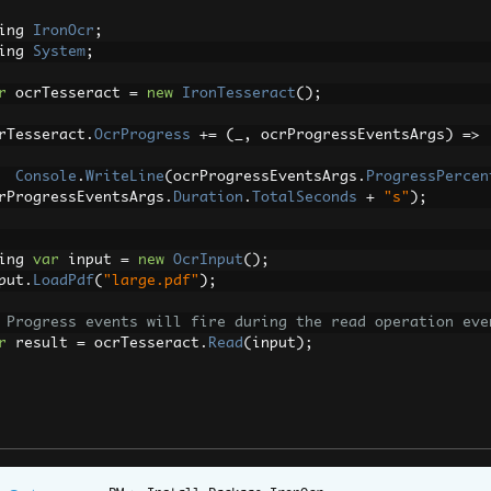
ing 
IronOcr
;
ing 
System
;
r
 ocrTesseract 
=
new
IronTesseract
();
rTesseract
.
OcrProgress
+=
(
_
,
 ocrProgressEventsArgs
)
=>
Console
.
WriteLine
(
ocrProgressEventsArgs
.
ProgressPercen
rProgressEventsArgs
.
Duration
.
TotalSeconds
+
"s"
);
ing 
var
 input 
=
new
OcrInput
();
put
.
LoadPdf
(
"large.pdf"
);
 Progress events will fire during the read operation eve
r
 result 
=
 ocrTesseract
.
Read
(
input
);