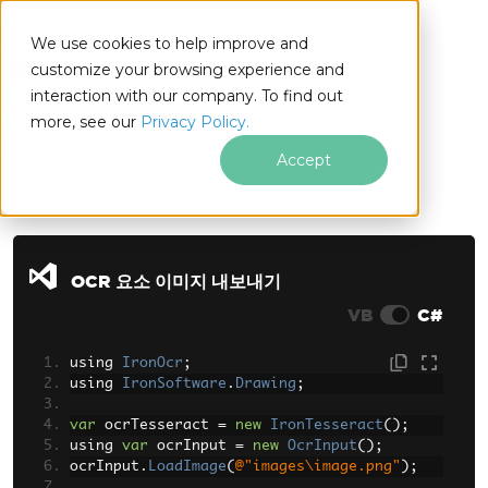
We use cookies to help improve and
customize your browsing experience and
interaction with our company. To find out
for
more, see our
Privacy Policy.
.NET
Accept
푸터 콘텐츠로 바로가기
OCR 요소 이미지 내보내기
VB
C#
using 
IronOcr
;
using 
IronSoftware
.
Drawing
;
var
 ocrTesseract 
=
new
IronTesseract
();
using 
var
 ocrInput 
=
new
OcrInput
();
ocrInput
.
LoadImage
(
@"images\image.png"
);