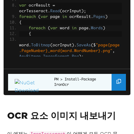
var
 ocrResult 
=
ocrTesseract
.
Read
(
ocrInput
);
foreach
(
var
 page 
in
 ocrResult
.
Pages
)
{
foreach
(
var
 word 
in
 page
.
Words
)
{
word
.
ToBitmap
(
ocrInput
).
SaveAs
(
$
"page{page
.PageNumber}_word{word.WordNumber}.png"
,
AnyBitmap
.
ImageFormat
.
Png
);
}
}
Install-Package 
IronOcr
OCR 요소 이미지 내보내기
이 예제는
이 어떻게 모든 OCR 문