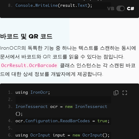
Console
.
WriteLine
(
result
.
Text
);
VB
C#
바코드 및 QR 코드
IronOCR의 독특한 기능 중 하나는 텍스트를 스캔하는 동시에
문서에서 바코드와 QR 코드를 읽을 수 있다는 점입니다.
클래스 인스턴스는 각 스캔된 바코
OcrResult.OcrBarcode
드에 대한 상세 정보를 개발자에게 제공합니다.
using 
IronOcr
;
IronTesseract
 ocr 
=
new
IronTesseract
();
ocr
.
Configuration
.
ReadBarCodes
=
true
;
using 
OcrInput
 input 
=
new
OcrInput
();