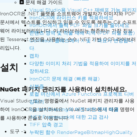
문제 해결 가이드
Visual Studio용 Visual C++ 재배포 가능 패키지
IronOCR은 .NET 플랫폼 소프트웨어 개발자가 이미지와 PDF
IronOCR에 라이선스 키를 적용하세요
문서에서 텍스트를 인식하고 읽을 수 있도록 해주는 C# 소프트
IronOcr에서 출력 PDF 파일 크기를 줄이세요
웨어 라이브러리입니다. 이 라이브러리는 현존하는 가장 진보
콘텐츠 영역 및 작물 재배 지역 (PDF 파일 포함)
된 Tesseract 엔진을 사용하는 순수 .NET 기반 OCR 라이브러
OcrResult 클래스에서 X 및 Y 좌표가 변경됩니
리입니다.
다.
캡차
다양한 이미지 처리 기법을 적용하여 이미지를 저
설치
장하세요.
IronOCR 문제 해결 (빠른 해결)
신분증
NuGet 패키지 관리자를 사용하여 설치하세요.
로컬 머신에서 Azure Functions 프로젝트 디버
Visual Studio 또는 명령줄에서 NuGet 패키지 관리자를 사용
깅하기
하여 IronOCR을 설치하세요. Visual Studio에서 다음 명령어
System.Drawing의 이전 버전 문제 해결
.NET Framework에 대한 고급 검사
를 사용하여 콘솔로 이동합니다.
TIFF 압축 경고
도구 ->
누락된 함수 RenderPageBitmapHighQuality