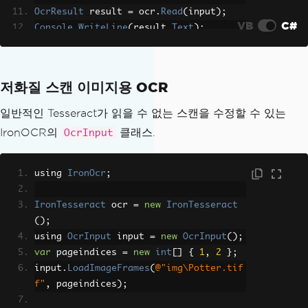
OcrResult
 result 
=
 ocr
.
Read
(
input
);
VB
C#
Console
.
WriteLine
(
result
.
Text
);
저화질 스캔 이미지용 OCR
일반적인 Tesseract가 읽을 수 없는 스캔을 수정할 수 있는
IronOCR의
클래스.
OcrInput
using 
IronOcr
;
IronTesseract
 ocr 
=
new
IronTesseract
();
using 
OcrInput
 input 
=
new
OcrInput
();
var
 pageindices 
=
new
int
[]
{
1
,
2
};
input
.
LoadImageFrames
(
@"img\Potter.tif
f"
,
 pageindices
);