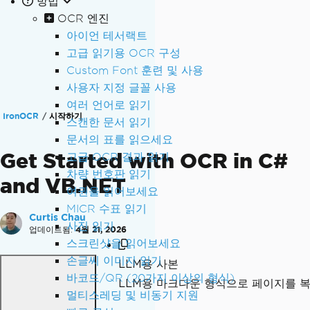
방법
OCR 엔진
아이언 테서랙트
고급 읽기용 OCR 구성
Custom Font 훈련 및 사용
사용자 지정 글꼴 사용
여러 언어로 읽기
IronOCR
시작하기
스캔한 문서 읽기
문서의 표를 읽으세요
Get Started with OCR in C#
고급 OCR 결과 읽기
차량 번호판 읽기
and VB.NET
여권을 읽어보세요
MICR 수표 읽기
Curtis Chau
사진 읽기
업데이트됨:
4월 21, 2026
스크린샷을 읽어보세요
손글씨 이미지 읽기
LLM용 사본
바코드/QR (20가지 이상의 형식)
LLM용 마크다운 형식으로 페이지를 
멀티스레딩 및 비동기 지원