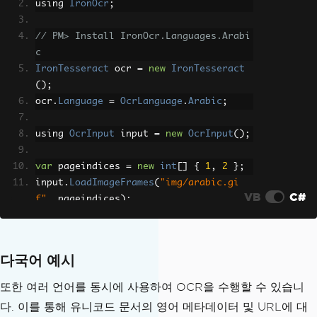
using 
IronOcr
;
// PM> Install IronOcr.Languages.Arabi
c
IronTesseract
 ocr 
=
new
IronTesseract
();
ocr
.
Language
=
OcrLanguage
.
Arabic
;
using 
OcrInput
 input 
=
new
OcrInput
();
var
 pageindices 
=
new
int
[]
{
1
,
2
};
input
.
LoadImageFrames
(
"img/arabic.gi
VB
C#
f"
,
 pageindices
);
// Add image filters if needed
// In this case, even thought input is 
very low quality
다국어 예시
// IronTesseract can read what convent
ional Tesseract cannot.
또한 여러 언어를 동시에 사용하여 OCR을 수행할 수 있습니
OcrResult
 result 
=
 ocr
.
Read
(
input
);
다. 이를 통해 유니코드 문서의 영어 메타데이터 및 URL에 대
// Console can't print Arabic on Windo