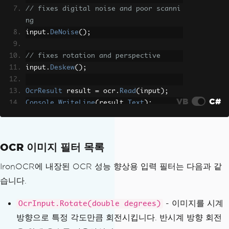
// fixes digital noise and poor scanni
ng
input
.
DeNoise
();
// fixes rotation and perspective
input
.
Deskew
();
OcrResult
 result 
=
 ocr
.
Read
(
input
);
VB
C#
Console
.
WriteLine
(
result
.
Text
);
OCR 이미지 필터 목록
IronOCR에 내장된 OCR 성능 향상용 입력 필터는 다음과 같
습니다.
- 이미지를 시계
OcrInput.Rotate(double degrees)
방향으로 특정 각도만큼 회전시킵니다. 반시계 방향 회전