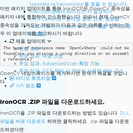
'tessdata ra.traineddata'를 찾을 수 없습니다.
이번 패키지 업데이트를 통해 IronOCR은 OpenCV 종속성을
Web.config에서 라이선스 키 설정하기
패키지 내에 통합하여 간소화했습니다. 따라서 현재 OpenCV
AWS Lambda - 런타임 종료 신호: 종료됨
종속성을 가져오는 개발자가 다음과 같은 오류를 수신하는 경
IronOcrNativeException 오류 해결: '읽기 중 오
우 이 업데이트를 참고하시기 바랍니다.
류 발생'
제품 업데이트
변경 로그
The type of namespace name `OpenCvSharp` could not be 
found(are you missing a using directive or an assembl
주요 성과: 여권 스캔
y reference)
주요 성과: AdvancedScan 확장 기능
주요 성과: TIFF 처리 시 메모리 사용량 98% 감소
OpenCV 네임스페이스를 제거하시면 문제가 해결될 것입니
비디오 튜토리얼
다.
API 참조
IronOCR .ZIP 파일을 다운로드하세요.
IronOCR을 .ZIP 파일로 다운로드하는 방법도 있습니다.
DLL
파일을 바로 다운로드
하려면 클릭하세요. .zip 파일을 다운로
드하셨다면: