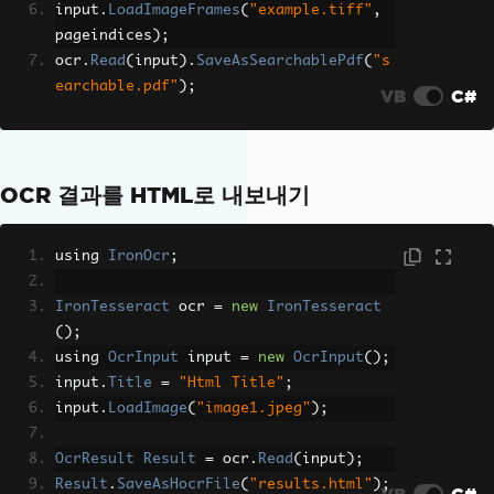
input
.
LoadImageFrames
(
"example.tiff"
,
pageindices
);
ocr
.
Read
(
input
).
SaveAsSearchablePdf
(
"s
earchable.pdf"
);
VB
C#
OCR 결과를 HTML로 내보내기
using 
IronOcr
;
IronTesseract
 ocr 
=
new
IronTesseract
();
using 
OcrInput
 input 
=
new
OcrInput
();
input
.
Title
=
"Html Title"
;
input
.
LoadImage
(
"image1.jpeg"
);
OcrResult
Result
=
 ocr
.
Read
(
input
);
Result
.
SaveAsHocrFile
(
"results.html"
);
VB
C#