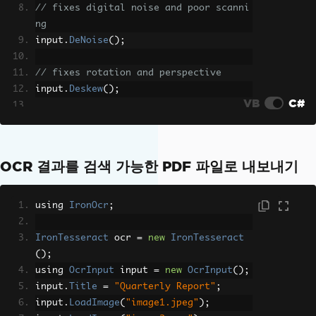
// fixes digital noise and poor scanni
ng
input
.
DeNoise
();
// fixes rotation and perspective
input
.
Deskew
();
VB
C#
OcrResult
 result 
=
 ocr
.
Read
(
input
);
Console
.
WriteLine
(
result
.
Text
);
OCR 결과를 검색 가능한 PDF 파일로 내보내기
using 
IronOcr
;
IronTesseract
 ocr 
=
new
IronTesseract
();
using 
OcrInput
 input 
=
new
OcrInput
();
input
.
Title
=
"Quarterly Report"
;
input
.
LoadImage
(
"image1.jpeg"
);