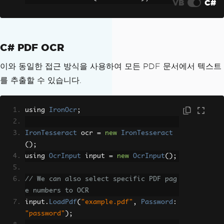
VB
C#
C# PDF OCR
이와 동일한 접근 방식을 사용하여 모든 PDF 문서에서 텍스트
를 추출할 수 있습니다.
using 
IronOcr
;
IronTesseract
 ocr 
=
new
IronTesseract
();
using 
OcrInput
 input 
=
new
OcrInput
();
// We can also select specific PDF pag
e numbers to OCR
input
.
LoadPdf
(
"example.pdf"
,
Password
:
"password"
);