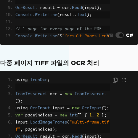
OcrResult
 result 
=
 ocr
.
Read
(
input
);
Console
.
WriteLine
(
result
.
Text
);
// 1 page for every page of the PDF
VB
C#
Console
.
WriteLine
(
$
"{result.Pages.Leng
th} Pages"
);
다중 페이지 TIFF 파일의 OCR 처리
using 
IronOcr
;
IronTesseract
 ocr 
=
new
IronTesseract
();
using 
OcrInput
 input 
=
new
OcrInput
();
var
 pageindices 
=
new
int
[]
{
1
,
2
};
input
.
LoadImageFrames
(
"multi-frame.tif
f"
,
 pageindices
);
OcrResult
 result 
=
 ocr
.
Read
(
input
);