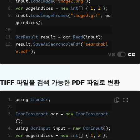
input
.
LoadImage
(
"image2.png"
);
var
 pageindices 
=
new
int
[]
{
1
,
2
};
input
.
LoadImageFrames
(
"image3.gif"
,
 pa
geindices
);
OcrResult
 result 
=
 ocr
.
Read
(
input
);
result
.
SaveAsSearchablePdf
(
"searchabl
e.pdf"
);
VB
C#
TIFF 파일을 검색 가능한 PDF 파일로 변환
using 
IronOcr
;
IronTesseract
 ocr 
=
new
IronTesseract
();
using 
OcrInput
 input 
=
new
OcrInput
();
var
 pageindices 
=
new
int
[]
{
1
,
2
};