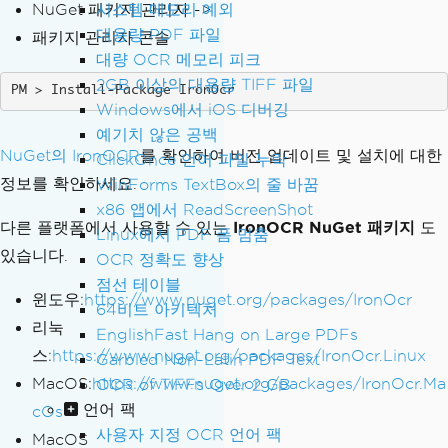
NuGet 패키지 관리자 ->
시스템 메모리 예외
대용량 PDF 파일
패키지 관리자 콘솔
대량 OCR 메모리 피크
2GB 이상의 대용량 TIFF 파일
Install-Package IronOcr
Windows에서 iOS 디버깅
예기치 않은 공백
NuGet의 IronOCR
를 확인하여 버전 업데이트 및 설치에 대한
ClickOnce 언어 파일 누락
정보를 확인하세요.
WinForms TextBox의 줄 바꿈
x86 앱에서 ReadScreenShot
다른 플랫폼에서 사용할 수 있는
IronOCR NuGet 패키지
도
Linux에서 PDF 폼 멈춤
있습니다.
OCR 정확도 향상
점선 테이블
윈도우:
https://www.nuget.org/packages/IronOcr
64비트 아키텍처
리눅
EnglishFast Hang on Large PDFs
스:
https://www.nuget.org/packages/IronOcr.Linux
Garbled Non-Latin PDF Text
MacOS:
https://www.nuget.org/packages/IronOcr.Ma
OCR of TIFFs Over 2 GB
언어 팩
cOs
사용자 지정 OCR 언어 팩
MacOS