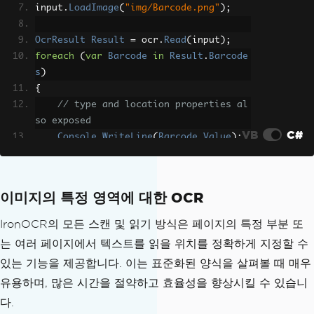
input
.
LoadImage
(
"img/Barcode.png"
);
OcrResult
Result
=
 ocr
.
Read
(
input
);
foreach
(
var
Barcode
in
Result
.
Barcode
s
)
{
// type and location properties al
so exposed
VB
C#
Console
.
WriteLine
(
Barcode
.
Value
);
}
이미지의 특정 영역에 대한 OCR
IronOCR의 모든 스캔 및 읽기 방식은 페이지의 특정 부분 또
는 여러 페이지에서 텍스트를 읽을 위치를 정확하게 지정할 수
있는 기능을 제공합니다. 이는 표준화된 양식을 살펴볼 때 매우
유용하며, 많은 시간을 절약하고 효율성을 향상시킬 수 있습니
다.