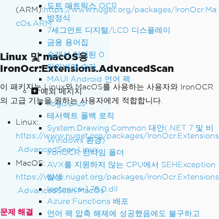
도트 매트릭스 OCR
(ARM):
https://www.nuget.org/packages/IronOcr.Ma
방정식
cOs.ARM
7세그먼트 디지털/LCD 디스플레이
금융 용어집
슬래시 처리된 0
Linux 및 macOS용
IronOcr.Extensions.AdvancedScan
아라비아 숫자
MAUI Android 언어 팩
이 패키지는 Linux와 MacOS를 사용하는 사용자와 IronOCR
예외 메시지
의 고급 기능을 원하는 사용자에게 적합합니다.
libgdiplus
테서랙트 폴백 로직
Linux:
System.Drawing.Common 대안(.NET 7 및 비
https://www.nuget.org/packages/IronOcr.Extensions
Windows 환경)
.AdvancedScan.Linux
IronOCR 런타임 폴더
MacOS:
AVX를 지원하지 않는 CPU에서 SEHException
https://www.nuget.org/packages/IronOcr.Extensions
발생
leptonica-1.78.0.dll
.AdvancedScan.MacOs
Azure Functions 배포
문제 해결
언어 팩 압축 해제에 성공했음에도 불구하고