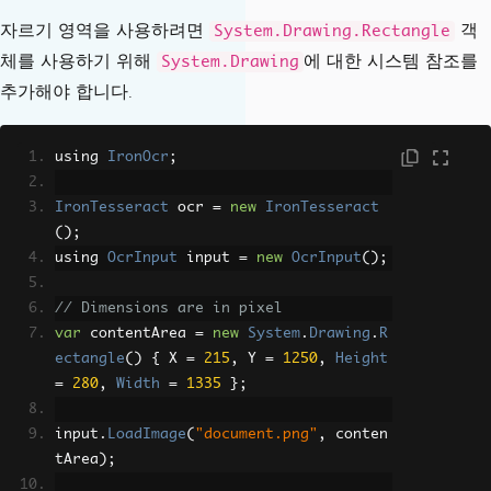
자르기 영역을 사용하려면
객
System.Drawing.Rectangle
체를 사용하기 위해
에 대한 시스템 참조를
System.Drawing
추가해야 합니다.
using 
IronOcr
;
IronTesseract
 ocr 
=
new
IronTesseract
();
using 
OcrInput
 input 
=
new
OcrInput
();
// Dimensions are in pixel
var
 contentArea 
=
new
System
.
Drawing
.
R
ectangle
()
{
 X 
=
215
,
 Y 
=
1250
,
Height
=
280
,
Width
=
1335
};
input
.
LoadImage
(
"document.png"
,
 conten
tArea
);