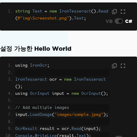
string
Text
=
new
IronTesseract
().
Read
(
@"img\Screenshot.png"
).
Text
;
VB
C#
설정 가능한 Hello World
using 
IronOcr
;
IronTesseract
 ocr 
=
new
IronTesseract
();
using 
OcrInput
 input 
=
new
OcrInput
();
// Add multiple images
input
.
LoadImage
(
"images/sample.jpeg"
);
OcrResult
 result 
=
 ocr
.
Read
(
input
);
Console
.
WriteLine
(
result
.
Text
);