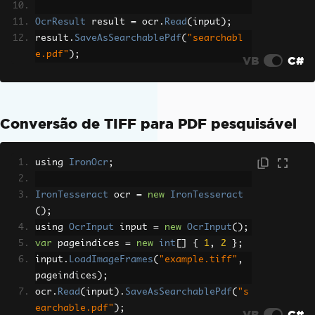
OcrResult
 result 
=
 ocr
.
Read
(
input
);
result
.
SaveAsSearchablePdf
(
"searchabl
e.pdf"
);
VB
C#
Conversão de TIFF para PDF pesquisável
using 
IronOcr
;
IronTesseract
 ocr 
=
new
IronTesseract
();
using 
OcrInput
 input 
=
new
OcrInput
();
var
 pageindices 
=
new
int
[]
{
1
,
2
};
input
.
LoadImageFrames
(
"example.tiff"
,
pageindices
);
ocr
.
Read
(
input
).
SaveAsSearchablePdf
(
"s
earchable.pdf"
);
VB
C#