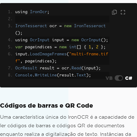
using 
IronOcr
;
IronTesseract
 ocr 
=
new
IronTesseract
();
using 
OcrInput
 input 
=
new
OcrInput
();
var
 pageindices 
=
new
int
[]
{
1
,
2
};
input
.
LoadImageFrames
(
"multi-frame.tif
f"
,
 pageindices
);
OcrResult
 result 
=
 ocr
.
Read
(
input
);
Console
.
WriteLine
(
result
.
Text
);
VB
C#
Códigos de barras e QR Code
Uma característica única do IronOCR é a capacidade de
ler códigos de barras e códigos QR de documentos
enquanto realiza a digitalização de texto. Instâncias da