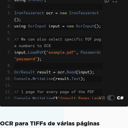
using 
IronOcr
;
IronTesseract
 ocr 
=
new
IronTesseract
();
using 
OcrInput
 input 
=
new
OcrInput
();
// We can also select specific PDF pag
e numbers to OCR
input
.
LoadPdf
(
"example.pdf"
,
Password
:
"password"
);
OcrResult
 result 
=
 ocr
.
Read
(
input
);
Console
.
WriteLine
(
result
.
Text
);
// 1 page for every page of the PDF
VB
C#
Console
.
WriteLine
(
$
"{result.Pages.Leng
th} Pages"
);
OCR para TIFFs de várias páginas