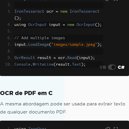
IronTesseract
 ocr 
=
new
IronTesseract
();
using 
OcrInput
 input 
=
new
OcrInput
();
// Add multiple images
input
.
LoadImage
(
"images/sample.jpeg"
);
OcrResult
 result 
=
 ocr
.
Read
(
input
);
Console
.
WriteLine
(
result
.
Text
);
VB
C#
OCR de PDF em C
A mesma abordagem pode ser usada para extrair texto
de qualquer documento PDF.