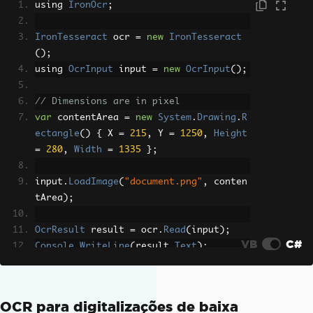
using 
IronOcr
;
IronTesseract
 ocr 
=
new
IronTesseract
();
using 
OcrInput
 input 
=
new
OcrInput
();
// Dimensions are in pixel
var
 contentArea 
=
new
System
.
Drawing
.
R
ectangle
()
{
 X 
=
215
,
 Y 
=
1250
,
Height
=
280
,
Width
=
1335
};
input
.
LoadImage
(
"document.png"
,
 conten
tArea
);
OcrResult
 result 
=
 ocr
.
Read
(
input
);
VB
C#
Console
.
WriteLine
(
result
.
Text
);
OCR para digitalizações de baixa