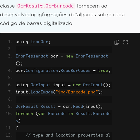
classe
fornecem ao
OcrResult.OcrBarcode
desenvolvedor informações detalhadas sobre cada
código de barras digitalizado.
using 
IronOcr
;
IronTesseract
 ocr 
=
new
IronTesseract
();
ocr
.
Configuration
.
ReadBarCodes
=
true
;
using 
OcrInput
 input 
=
new
OcrInput
();
input
.
LoadImage
(
"img/Barcode.png"
);
OcrResult
Result
=
 ocr
.
Read
(
input
);
foreach
(
var
Barcode
in
Result
.
Barcode
s
)
{
// type and location properties al