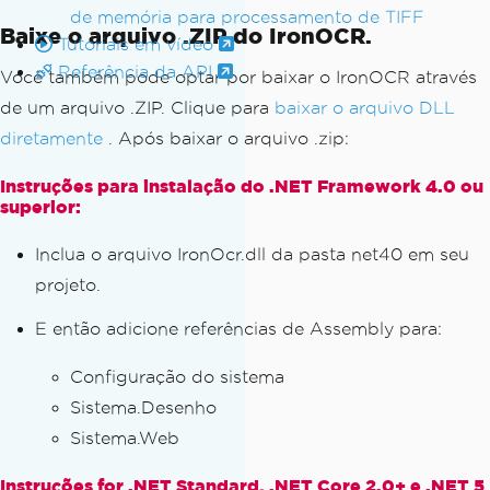
de memória para processamento de TIFF
Baixe o arquivo .ZIP do IronOCR.
Tutoriais em vídeo
Referência da API
Você também pode optar por baixar o IronOCR através
de um arquivo .ZIP. Clique para
baixar o arquivo DLL
diretamente
. Após baixar o arquivo .zip:
Instruções para instalação do .NET Framework 4.0 ou
superior:
Inclua o arquivo IronOcr.dll da pasta net40 em seu
projeto.
E então adicione referências de Assembly para:
Configuração do sistema
Sistema.Desenho
Sistema.Web
Instruções for .NET Standard, .NET Core 2.0+ e .NET 5