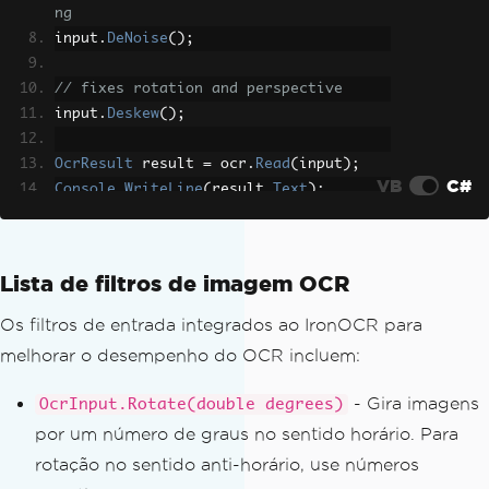
ng
input
.
DeNoise
();
// fixes rotation and perspective
input
.
Deskew
();
OcrResult
 result 
=
 ocr
.
Read
(
input
);
VB
C#
Console
.
WriteLine
(
result
.
Text
);
Lista de filtros de imagem OCR
Os filtros de entrada integrados ao IronOCR para
melhorar o desempenho do OCR incluem:
- Gira imagens
OcrInput.Rotate(double degrees)
por um número de graus no sentido horário. Para
rotação no sentido anti-horário, use números