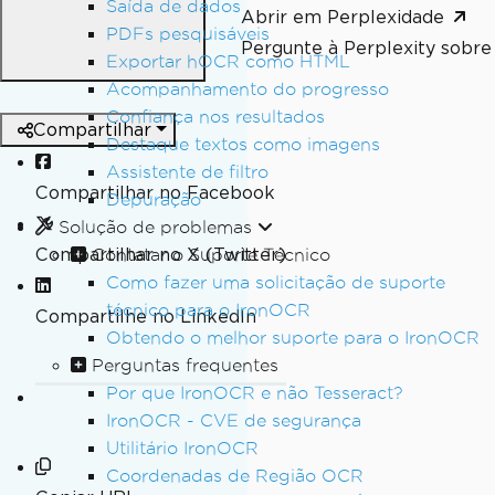
Saída de dados
Abrir em Perplexidade
PDFs pesquisáveis
Pergunte à Perplexity sobre 
Exportar hOCR como HTML
Acompanhamento do progresso
Confiança nos resultados
Compartilhar
Destaque textos como imagens
Assistente de filtro
Compartilhar no Facebook
Depuração
Solução de problemas
Compartilhar no X (Twitter)
Contatar o Suporte Técnico
Como fazer uma solicitação de suporte
técnico para o IronOCR
Compartilhe no LinkedIn
Obtendo o melhor suporte para o IronOCR
Perguntas frequentes
Por que IronOCR e não Tesseract?
IronOCR - CVE de segurança
Utilitário IronOCR
Coordenadas de Região OCR