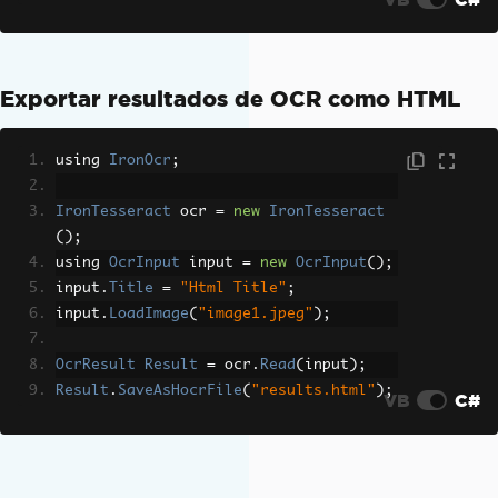
Exportar resultados de OCR como HTML
using 
IronOcr
;
IronTesseract
 ocr 
=
new
IronTesseract
();
using 
OcrInput
 input 
=
new
OcrInput
();
input
.
Title
=
"Html Title"
;
input
.
LoadImage
(
"image1.jpeg"
);
OcrResult
Result
=
 ocr
.
Read
(
input
);
Result
.
SaveAsHocrFile
(
"results.html"
);
VB
C#