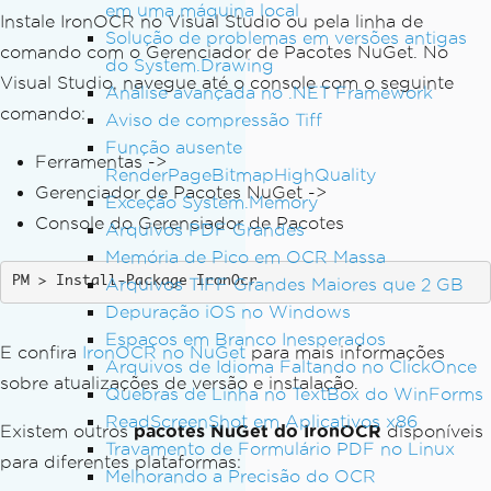
em uma máquina local
Instale IronOCR no Visual Studio ou pela linha de
Solução de problemas em versões antigas
comando com o Gerenciador de Pacotes NuGet. No
do System.Drawing
Visual Studio, navegue até o console com o seguinte
Análise avançada no .NET Framework
comando:
Aviso de compressão Tiff
Função ausente
Ferramentas ->
RenderPageBitmapHighQuality
Gerenciador de Pacotes NuGet ->
Exceção System.Memory
Console do Gerenciador de Pacotes
Arquivos PDF Grandes
Memória de Pico em OCR Massa
Install-Package IronOcr
Arquivos TIFF Grandes Maiores que 2 GB
Depuração iOS no Windows
Espaços em Branco Inesperados
E confira
IronOCR no NuGet
para mais informações
Arquivos de Idioma Faltando no ClickOnce
sobre atualizações de versão e instalação.
Quebras de Linha no TextBox do WinForms
ReadScreenShot em Aplicativos x86
Existem outros
pacotes NuGet do IronOCR
disponíveis
Travamento de Formulário PDF no Linux
para diferentes plataformas:
Melhorando a Precisão do OCR