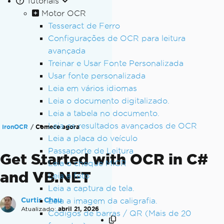
Tutoriais
Motor OCR
Tesseract de Ferro
Configurações de OCR para leitura
avançada
Treinar e Usar Fonte Personalizada
Usar fonte personalizada
Leia em vários idiomas
Leia o documento digitalizado.
Leia a tabela no documento.
Leia os resultados avançados de OCR
IronOCR
Comece agora
Leia a placa do veículo
Passaporte de Leitura
Get Started with OCR in C#
Leia o cheque MICR
and VB.NET
Leia a foto
Leia a captura de tela.
Curtis Chau
Leia a imagem da caligrafia.
Atualizado:
abril 21, 2026
Códigos de barras / QR (Mais de 20