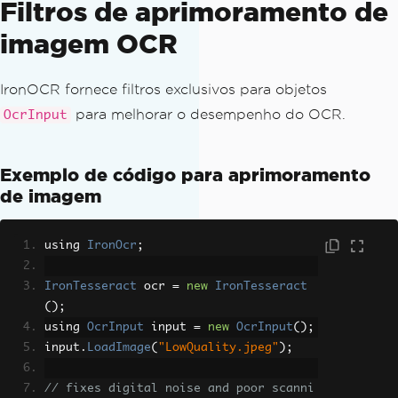
Filtros de aprimoramento de
imagem OCR
IronOCR fornece filtros exclusivos para objetos
para melhorar o desempenho do OCR.
OcrInput
Exemplo de código para aprimoramento
de imagem
using 
IronOcr
;
IronTesseract
 ocr 
=
new
IronTesseract
();
using 
OcrInput
 input 
=
new
OcrInput
();
input
.
LoadImage
(
"LowQuality.jpeg"
);
// fixes digital noise and poor scanni