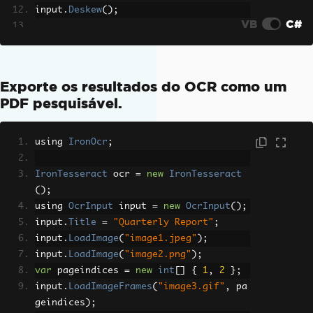
input
.
Deskew
();
VB
C#
OcrResult
 result 
=
 ocr
.
Read
(
input
);
Console
.
WriteLine
(
result
.
Text
);
Exporte os resultados do OCR como um
PDF pesquisável.
using 
IronOcr
;
IronTesseract
 ocr 
=
new
IronTesseract
();
using 
OcrInput
 input 
=
new
OcrInput
();
input
.
Title
=
"Quarterly Report"
;
input
.
LoadImage
(
"image1.jpeg"
);
input
.
LoadImage
(
"image2.png"
);
var
 pageindices 
=
new
int
[]
{
1
,
2
};
input
.
LoadImageFrames
(
"image3.gif"
,
 pa
geindices
);