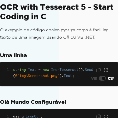
OCR with Tesseract 5 - Start
Coding in C
O exemplo de código abaixo mostra como é fácil ler
texto de uma imagem usando C# ou VB .NET.
Uma linha
string
Text
=
new
IronTesseract
().
Read
(
@"img\Screenshot.png"
).
Text
;
VB
C#
Olá Mundo Configurável
using 
IronOcr
;