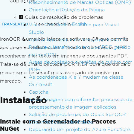
Copiar URL
Reconhecimento de Marcas Ópticas (OMR)
Orientação e Rotação de Página
Guias de resolução de problemas
TRANSLATED
View the article in
English
Visual C++ Redistributable para Visual
Studio
IronOCR é uma biblioteca de software C# que permite
Aplicar uma chave de licença no IronOCR
Reduza o tamanho do arquivo PDF gerado
aos desenvolvedores de software da plataforma .NET
no IronOCR.
reconhecer e ler texto em imagens e documentos PDF.
Áreas de conteúdo e regiões de cultivo com
Trata-se de uma biblioteca OCR .NET pura que utiliza o
PDFs
mecanismo Tesseract mais avançado disponível no
As coordenadas X e Y mudam na classe
mercado.
OcrResult.
Captcha
Instalação
Salvar imagem com diferentes processos de
processamento de imagem aplicados.
Solução de problemas do Quick IronOCR
Instale com o Gerenciador de Pacotes
Documentos de identidade
NuGet
Depurando um projeto do Azure Functions