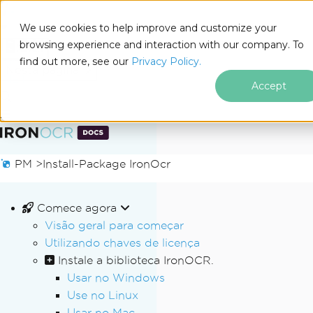
We use cookies to help improve and customize your
browsing experience and interaction with our company. To
Docs
find out more, see our
Privacy Policy.
for
Nesta página
.NET
Accept
Ir para o conteúdo do rodapé
PM >
Install-Package IronOcr
Comece agora
Visão geral para começar
Utilizando chaves de licença
Instale a biblioteca IronOCR.
Usar no Windows
Use no Linux
Usar no Mac