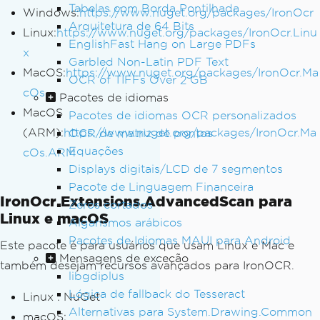
Tabelas com Borda Pontilhada
Windows:
https://www.nuget.org/packages/IronOcr
Arquitetura de 64 Bits
Linux:
https://www.nuget.org/packages/IronOcr.Linu
EnglishFast Hang on Large PDFs
x
Garbled Non-Latin PDF Text
MacOS:
https://www.nuget.org/packages/IronOcr.Ma
OCR of TIFFs Over 2 GB
cOs
Pacotes de idiomas
MacOS
Pacotes de idiomas OCR personalizados
(ARM):
https://www.nuget.org/packages/IronOcr.Ma
OCR de matriz de pontos
Equações
cOs.ARM
Displays digitais/LCD de 7 segmentos
Pacote de Linguagem Financeira
IronOcr.Extensions.AdvancedScan para
Zeros cortados
Linux e macOS
Algarismos arábicos
Pacotes de Idiomas MAUI para Android
Este pacote é para usuários que usam Linux e Mac e
Mensagens de exceção
também desejam recursos avançados para IronOCR.
libgdiplus
Lógica de fallback do Tesseract
Linux : NuGet
Alternativas para System.Drawing.Common
macOS: