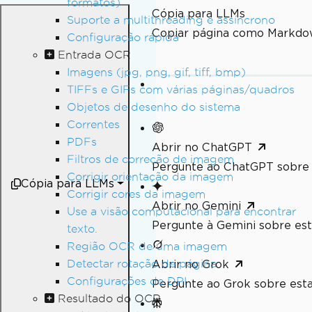
formatos)
Cópia para LLMs
Suporte a multithreading e assíncrono
Copiar página como Markdo
Configuração rápida
Entrada OCR
Imagens (jpg, png, gif, tiff, bmp)
TIFFs e GIFs com várias páginas/quadros
Objetos de desenho do sistema
Correntes
PDFs
Abrir no ChatGPT
Filtros de correção de imagem
Pergunte ao ChatGPT sobre 
Corrigir orientação da imagem
Cópia para LLMs
Corrigir cores da imagem
Abrir no Gemini
Use a visão computacional para encontrar
Pergunte à Gemini sobre est
texto.
Região OCR de uma imagem
Detectar rotação de página
Abrir no Grok
Configurações de DPI
Pergunte ao Grok sobre esta
Resultado do OCR