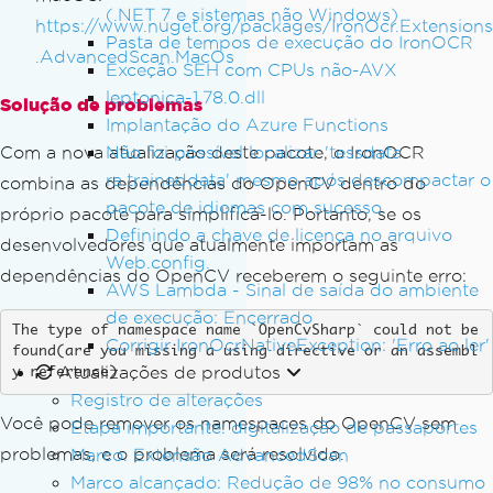
(.NET 7 e sistemas não Windows)
https://www.nuget.org/packages/IronOcr.Extensions
Pasta de tempos de execução do IronOCR
.AdvancedScan.MacOs
Exceção SEH com CPUs não-AVX
leptonica-1.78.0.dll
Solução de problemas
Implantação do Azure Functions
Com a nova atualização deste pacote, o IronOCR
Não foi possível localizar 'tessdata
ra.traineddata' mesmo após descompactar o
combina as dependências do OpenCV dentro do
pacote de idiomas com sucesso.
próprio pacote para simplificá-lo. Portanto, se os
Definindo a chave de licença no arquivo
desenvolvedores que atualmente importam as
Web.config.
dependências do OpenCV receberem o seguinte erro:
AWS Lambda - Sinal de saída do ambiente
de execução: Encerrado
The type of namespace name `OpenCvSharp` could not be 
Corrigir IronOcrNativeException: 'Erro ao ler'
found(are you missing a using directive or an assembl
Atualizações de produtos
y reference)
Registro de alterações
Você pode remover os namespaces do OpenCV sem
Etapa importante: digitalização de passaportes
problemas, e o problema será resolvido.
Marco: Extensão AdvancedScan
Marco alcançado: Redução de 98% no consumo