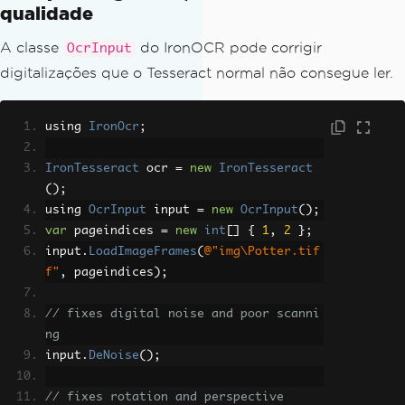
qualidade
A classe
do IronOCR pode corrigir
OcrInput
digitalizações que o Tesseract normal não consegue ler.
using 
IronOcr
;
IronTesseract
 ocr 
=
new
IronTesseract
();
using 
OcrInput
 input 
=
new
OcrInput
();
var
 pageindices 
=
new
int
[]
{
1
,
2
};
input
.
LoadImageFrames
(
@"img\Potter.tif
f"
,
 pageindices
);
// fixes digital noise and poor scanni
ng
input
.
DeNoise
();
// fixes rotation and perspective