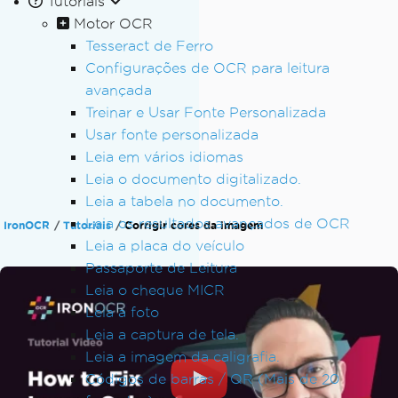
Tutoriais
Motor OCR
Tesseract de Ferro
Configurações de OCR para leitura
avançada
Treinar e Usar Fonte Personalizada
Usar fonte personalizada
Leia em vários idiomas
Leia o documento digitalizado.
Leia a tabela no documento.
Leia os resultados avançados de OCR
IronOCR
Tutoriais
Corrigir cores da imagem
Leia a placa do veículo
Passaporte de Leitura
Leia o cheque MICR
Leia a foto
Leia a captura de tela.
Leia a imagem da caligrafia.
Códigos de barras / QR (Mais de 20