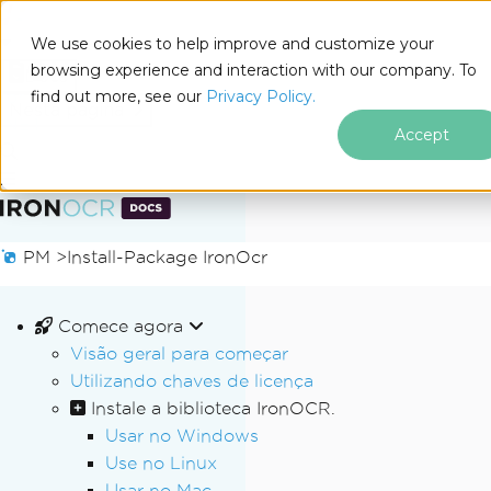
We use cookies to help improve and customize your
browsing experience and interaction with our company. To
Docs
find out more, see our
Privacy Policy.
for
Nesta página
.NET
Accept
Ir para o conteúdo do rodapé
PM >
Install-Package IronOcr
Comece agora
Visão geral para começar
Utilizando chaves de licença
Instale a biblioteca IronOCR.
Usar no Windows
Use no Linux
Usar no Mac