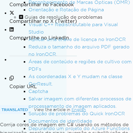
Reconhecimento de Marcas Ópticas (OMR)
Compartilhar no Facebook
Orientação e Rotação de Página
Guias de resolução de problemas
Compartilhar no X (Twitter)
Visual C++ Redistributable para Visual
Studio
Compartilhe no LinkedIn
Aplicar uma chave de licença no IronOCR
Reduza o tamanho do arquivo PDF gerado
no IronOCR.
Áreas de conteúdo e regiões de cultivo com
PDFs
As coordenadas X e Y mudam na classe
OcrResult.
Copiar URL
Captcha
Salvar imagem com diferentes processos de
processamento de imagem aplicados.
TRANSLATED
View the article in
English
Solução de problemas do Quick IronOCR
Documentos de identidade
Corrija cores de imagem em C# usando os métodos de
Depurando um projeto do Azure Functions
binarização, escala de cinza, inversão e substituição de