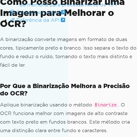
Como Posso Binarizar uma
de memória para processamento de TIFF
Imagem para Melhorar o
Tutoriais em vídeo
Referência da API
OCR?
A binarização converte imagens em formato de duas
cores, tipicamente preto e branco. Isso separa o texto do
fundo e reduz o ruído, tornando o texto mais distinto e
fácil de ler.
Por Que a Binarização Melhora a Precisão
do OCR?
Aplique binarização usando o método
. O
Binarize
OCR funciona melhor com imagens de alto contraste
com texto preto em fundos brancos. Este método cria
uma distinção clara entre fundo e caracteres.