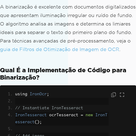
A binarização é excelente com documentos digitalizados
que apresentam iluminação irregular ou ruído de fundo.
O algoritmo analisa as imagens e determina os limiares
ideais para separar o texto do primeiro plano do fundo.
Para técnicas avançadas de pré-processamento, veja o
guia de Filtros de Otimização de Imagem de OCR
.
Qual É a Implementação de Código para
Binarização?
using 
IronOcr
;
// Instantiate IronTesseract
IronTesseract
 ocrTesseract 
=
new
IronT
esseract
();