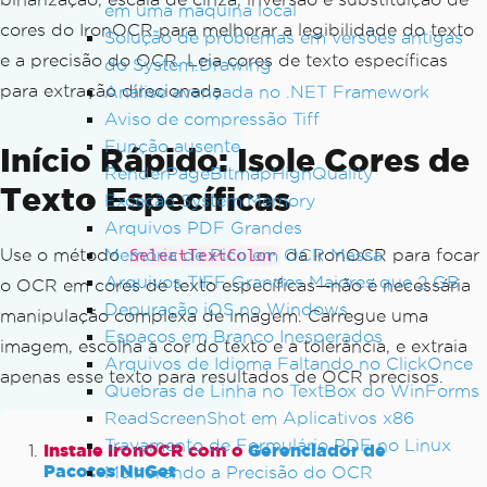
em uma máquina local
cores do IronOCR para melhorar a legibilidade do texto
Solução de problemas em versões antigas
e a precisão do OCR. Leia cores de texto específicas
do System.Drawing
para extração direcionada.
Análise avançada no .NET Framework
Aviso de compressão Tiff
Função ausente
Início Rápido: Isole Cores de
RenderPageBitmapHighQuality
Texto Específicas
Exceção System.Memory
Arquivos PDF Grandes
Memória de Pico em OCR Massa
Use o método
da IronOCR para focar
SelectTextColor
Arquivos TIFF Grandes Maiores que 2 GB
o OCR em cores de texto específicas—não é necessária
Depuração iOS no Windows
manipulação complexa de imagem. Carregue uma
Espaços em Branco Inesperados
imagem, escolha a cor do texto e a tolerância, e extraia
Arquivos de Idioma Faltando no ClickOnce
apenas esse texto para resultados de OCR precisos.
Quebras de Linha no TextBox do WinForms
ReadScreenShot em Aplicativos x86
Travamento de Formulário PDF no Linux
Instale IronOCR com o
Gerenciador de
Pacotes NuGet
Melhorando a Precisão do OCR