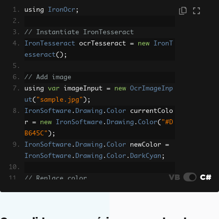
using 
IronOcr
;
// Instantiate IronTesseract
IronTesseract
 ocrTesseract 
=
new
IronT
esseract
();
// Add image
using 
var
 imageInput 
=
new
OcrImageInp
ut
(
"sample.jpg"
);
IronSoftware
.
Drawing
.
Color
 currentColo
r 
=
new
IronSoftware
.
Drawing
.
Color
(
"#D
B645C"
);
IronSoftware
.
Drawing
.
Color
 newColor 
=
IronSoftware
.
Drawing
.
Color
.
DarkCyan
;
VB
C#
// Replace color
imageInput
.
ReplaceColor
(
currentColor
,
newColor
,
80
);