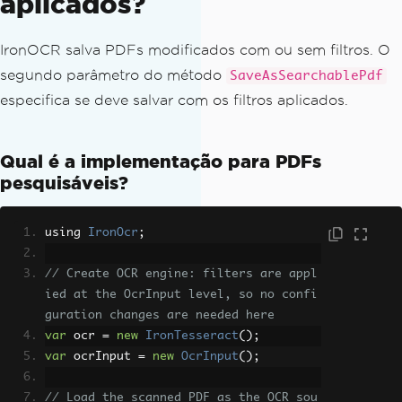
aplicados?
IronOCR salva PDFs modificados com ou sem filtros. O
segundo parâmetro do método
SaveAsSearchablePdf
especifica se deve salvar com os filtros aplicados.
Qual é a implementação para PDFs
pesquisáveis?
using 
IronOcr
;
// Create OCR engine: filters are appl
ied at the OcrInput level, so no confi
guration changes are needed here
var
 ocr 
=
new
IronTesseract
();
var
 ocrInput 
=
new
OcrInput
();
// Load the scanned PDF as the OCR sou