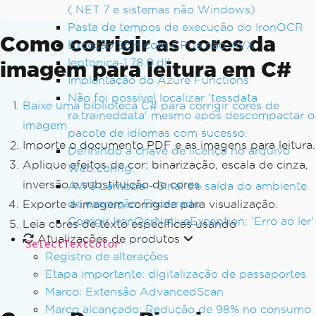
(.NET 7 e sistemas não Windows)
Pasta de tempos de execução do IronOCR
Como corrigir as cores da
Exceção SEH com CPUs não-AVX
leptonica-1.78.0.dll
imagem para leitura em C#
Implantação do Azure Functions
Não foi possível localizar 'tessdata
Baixe uma biblioteca C# para corrigir cores de
ra.traineddata' mesmo após descompactar o
imagem
pacote de idiomas com sucesso.
Importe o documento PDF e as imagens para leitura.
Definindo a chave de licença no arquivo
Aplique efeitos de cor: binarização, escala de cinza,
Web.config.
inversão e substituição de cores.
AWS Lambda - Sinal de saída do ambiente
de execução: Encerrado
Exporte a imagem corrigida para visualização.
Corrigir IronOcrNativeException: 'Erro ao ler'
Leia cores de texto específicas usando
Atualizações de produtos
SelectTextColor
Registro de alterações
Etapa importante: digitalização de passaportes
Marco: Extensão AdvancedScan
Marco alcançado: Redução de 98% no consumo