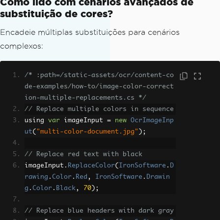
Como lido com cenários avançados de
// Export the modified image
substituição de cores?
imageInput
.
SaveAsImages
(
"replaceColo
r"
);
Encadeie múltiplas substituições para cenários
complexos:
/* :path=/static-assets/ocr/content-co
de-examples/how-to/image-color-correct
ion-multiple-replacements.cs */
// Replace multiple colors in sequence
using 
var
 imageInput 
=
new
OcrImageInp
ut
(
"multi-color-document.jpg"
);
// Replace red text with black
imageInput
.
ReplaceColor
(
IronSoftware
.
D
rawing
.
Color
.
Red
,
IronSoftware
.
Drawin
g
.
Color
.
Black
,
70
);
// Replace blue headers with dark gray