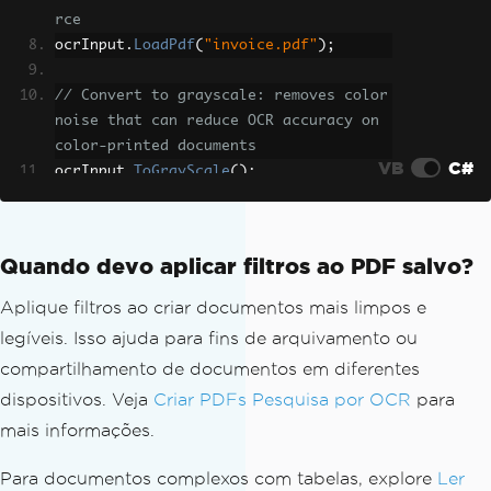
rce
ocrInput
.
LoadPdf
(
"invoice.pdf"
);
// Convert to grayscale: removes color 
noise that can reduce OCR accuracy on 
color-printed documents
VB
C#
ocrInput
.
ToGrayScale
();
// Run OCR on the preprocessed input
OcrResult
 result 
=
 ocr
.
Read
(
ocrInput
);
Quando devo aplicar filtros ao PDF salvo?
// Write the searchable PDF; true = em
bed the grayscale-filtered image rathe
Aplique filtros ao criar documentos mais limpos e
r than the original color scan
legíveis. Isso ajuda para fins de arquivamento ou
result
.
SaveAsSearchablePdf
(
"outputGray
compartilhamento de documentos em diferentes
scale.pdf"
,
true
);
dispositivos. Veja
Criar PDFs Pesquisa por OCR
para
mais informações.
Para documentos complexos com tabelas, explore
Ler