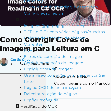
formatos)
Suporte a multithreading e assíncrono
Configuração rápida
Entrada OCR
Imagens (jpg, png, gif, tiff, bmp)
TIFFs e GIFs com várias páginas/quadros
Como Corrigir Cores de
Objetos de desenho do sistema
Correntes
Imagem para Leitura em C
PDFs
Filtros de correção de imagem
Curtis Chau
Corrigir orientação da imagem
Atualizado:
junho 3, 2026
Corrigir cores da imagem
Use a visão computacional para encontrar
Cópia para LLMs
texto.
Copiar página como Markdo
Região OCR de uma imagem
Detectar rotação de página
Configurações de DPI
Resultado do OCR