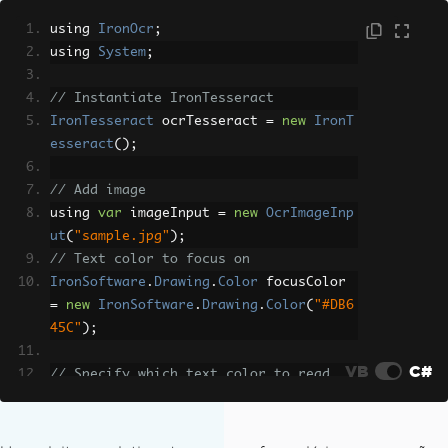
using 
IronOcr
;
using 
System
;
// Instantiate IronTesseract
IronTesseract
 ocrTesseract 
=
new
IronT
esseract
();
// Add image
using 
var
 imageInput 
=
new
OcrImageInp
ut
(
"sample.jpg"
);
// Text color to focus on
IronSoftware
.
Drawing
.
Color
 focusColor 
=
new
IronSoftware
.
Drawing
.
Color
(
"#DB6
45C"
);
VB
C#
// Specify which text color to read
imageInput
.
SelectTextColor
(
focusColor
,
60
);