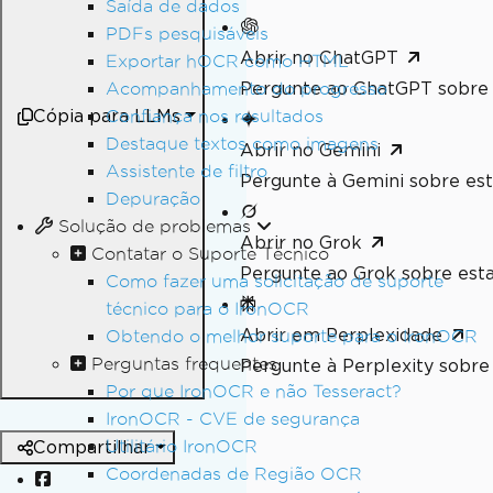
Saída de dados
PDFs pesquisáveis
Abrir no ChatGPT
Exportar hOCR como HTML
Pergunte ao ChatGPT sobre 
Acompanhamento do progresso
Cópia para LLMs
Confiança nos resultados
Destaque textos como imagens
Abrir no Gemini
Assistente de filtro
Pergunte à Gemini sobre est
Depuração
Solução de problemas
Abrir no Grok
Contatar o Suporte Técnico
Pergunte ao Grok sobre esta
Como fazer uma solicitação de suporte
técnico para o IronOCR
Abrir em Perplexidade
Obtendo o melhor suporte para o IronOCR
Perguntas frequentes
Pergunte à Perplexity sobre 
Por que IronOCR e não Tesseract?
IronOCR - CVE de segurança
Utilitário IronOCR
Compartilhar
Coordenadas de Região OCR