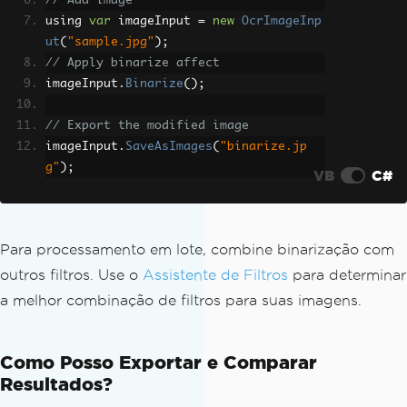
// Add image
using 
var
 imageInput 
=
new
OcrImageInp
ut
(
"sample.jpg"
);
// Apply binarize affect
imageInput
.
Binarize
();
// Export the modified image
imageInput
.
SaveAsImages
(
"binarize.jp
g"
);
VB
C#
Para processamento em lote, combine binarização com
outros filtros. Use o
Assistente de Filtros
para determinar
a melhor combinação de filtros para suas imagens.
Como Posso Exportar e Comparar
Resultados?