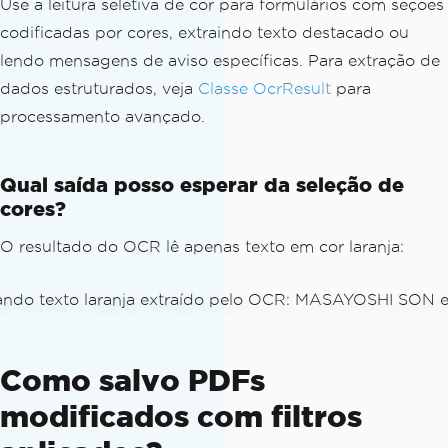
Use a leitura seletiva de cor para formulários com seções
// Perform OCR
codificadas por cores, extraindo texto destacado ou
OcrResult
 ocrResult 
=
 ocrTesseract
.
Rea
lendo mensagens de aviso específicas. Para extração de
d
(
imageInput
);
dados estruturados, veja
Classe OcrResult
para
// Output result to console
processamento avançado.
Console
.
WriteLine
(
ocrResult
.
Text
);
Qual saída posso esperar da seleção de
cores?
O resultado do OCR lê apenas texto em cor laranja:
Como salvo PDFs
modificados com filtros