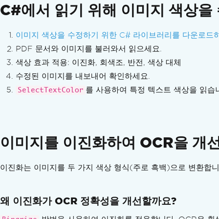
TIFF 압축 경고
C#에서 읽기 위해 이미지 색상을
누락된 함수 RenderPageBitmapHighQuality
시스템 메모리 예외
이미지 색상을 수정하기 위한 C# 라이브러리를 다운로드
대용량 PDF 파일
PDF 문서와 이미지를 불러와서 읽으세요.
대량 OCR 메모리 피크
색상 효과 적용: 이진화, 회색조, 반전, 색상 대체
2GB 이상의 대용량 TIFF 파일
수정된 이미지를 내보내어 확인하세요.
Windows에서 iOS 디버깅
예기치 않은 공백
를 사용하여 특정 텍스트 색상을 읽습
SelectTextColor
ClickOnce 언어 파일 누락
WinForms TextBox의 줄 바꿈
x86 앱에서 ReadScreenShot
이미지를 이진화하여 OCR을 개
Linux에서 PDF 폼 멈춤
OCR 정확도 향상
점선 테이블
이진화는 이미지를 두 가지 색상 형식(주로 흑백)으로 변환합니
64비트 아키텍처
EnglishFast Hang on Large PDFs
왜 이진화가 OCR 정확성을 개선할까요?
Garbled Non-Latin PDF Text
OCR of TIFFs Over 2 GB