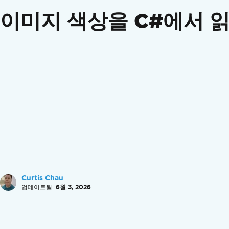
여권을 읽어보세요
이미지 색상을 C#에서 
MICR 수표 읽기
사진 읽기
스크린샷을 읽어보세요
손글씨 이미지 읽기
바코드/QR (20가지 이상의 형식)
멀티스레딩 및 비동기 지원
빠른 구성
OCR 입력
이미지(jpg, png, gif, tiff, bmp)
여러 페이지/프레임으로 구성된 TIFF 및 GIF 파
시스템.드로잉 객체
스트림
PDF
Curtis Chau
이미지 보정 필터
업데이트됨:
6월 3, 2026
이미지 방향 수정
이미지 색상 수정
컴퓨터 비전을 사용하여 텍스트를 찾습니다.