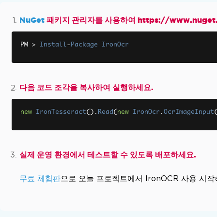
IronOCR - 보안 CVE
IronOCR 유틸리티
NuGet
패키지 관리자를 사용하여 https://www.nuget.o
OCR 영역 좌표
광학 마크 인식 (OMR)
PM 
>
Install
-
Package
IronOcr
페이지 방향 및 회전
문제 해결 가이드
Visual Studio용 Visual C++ 재배포 가능 패키지
다음 코드 조각을 복사하여 실행하세요.
IronOCR에 라이선스 키를 적용하세요
IronOcr에서 출력 PDF 파일 크기를 줄이세요
콘텐츠 영역 및 작물 재배 지역 (PDF 파일 포함)
new
IronTesseract
().
Read
(
new
IronOcr
.
OcrImageInput
OcrResult 클래스에서 X 및 Y 좌표가 변경됩니다
캡차
다양한 이미지 처리 기법을 적용하여 이미지를 저
실제 운영 환경에서 테스트할 수 있도록 배포하세요.
IronOCR 문제 해결 (빠른 해결)
신분증
무료 체험판
으로 오늘 프로젝트에서 IronOCR 사용 시
로컬 머신에서 Azure Functions 프로젝트 디
System.Drawing의 이전 버전 문제 해결
.NET Framework에 대한 고급 검사