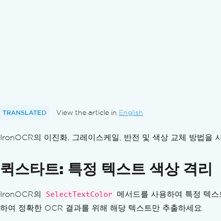
이미지의 OCR 영역
페이지 회전 감지
DPI 설정
OCR 결과
데이터 출력
검색 가능한 PDF
hOCR HTML로 내보내기
진행 상황 추적
결과 신뢰도
텍스트를 이미지로 강조 표시
TRANSLATED
View the article in
English
필터 마법사
IronOCR의 이진화, 그레이스케일, 반전 및 색상 교체 방법
디버깅
문제 해결
기술 지원팀에 문의하기
퀵스타트: 특정 텍스트 색상 격리
IronOCR에 대한 엔지니어링 지원 요청을 하는 
IronOCR에 대한 최상의 지원을 받는 방법
IronOCR의
메서드를 사용하여 특정 텍스트
SelectTextColor
자주 묻는 질문
하여 정확한 OCR 결과를 위해 해당 텍스트만 추출하세요.
왜 IronOCR이고 Tesseract가 아닌가요?