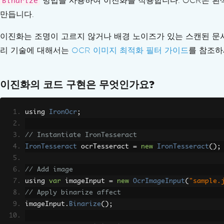
방법을 사용하여 이진화를 적용합니다. OCR은 흰
Binarize
언어 팩
만듭니다.
사용자 지정 OCR 언어 팩
도트 매트릭스 OCR
이진화는 조명이 고르지 않거나 배경 노이즈가 있는 스캔된 문
방정식
리 기술에 대해서는
OCR 이미지 최적화 필터 가이드
를 참조하
7세그먼트 디지털/LCD 디스플레이
금융 용어집
슬래시 처리된 0
이진화의 코드 구현은 무엇인가요?
아라비아 숫자
MAUI Android 언어 팩
using 
IronOcr
;
예외 메시지
libgdiplus
// Instantiate IronTesseract
테서랙트 폴백 로직
IronTesseract
 ocrTesseract 
=
new
IronTesseract
();
System.Drawing.Common 대안(.NET 7 및 비
IronOCR 런타임 폴더
// Add image
AVX를 지원하지 않는 CPU에서 SEHException
using 
var
 imageInput 
=
new
OcrImageInput
(
"sample.
leptonica-1.78.0.dll
// Apply binarize affect
Azure Functions 배포
imageInput
.
Binarize
();
언어 팩 압축 해제에 성공했음에도 불구하고 'tessdat