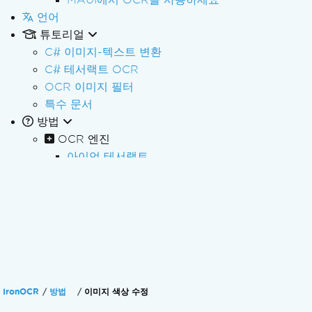
언어
튜토리얼
C# 이미지-텍스트 변환
C# 테서랙트 OCR
OCR 이미지 필터
특수 문서
방법
OCR 엔진
아이언 테서랙트
고급 읽기용 OCR 구성
Custom Font 훈련 및 사용
사용자 지정 글꼴 사용
여러 언어로 읽기
스캔한 문서 읽기
문서의 표를 읽으세요
고급 OCR 결과 읽기
IronOCR
방법
이미지 색상 수정
차량 번호판 읽기