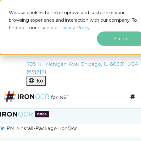
IRON
SOFTWARE
We use cookies to help improve and customize your
제품
browsing experience and interaction with our company. To
find out more, see our
기업
Privacy Policy.
솔루션
Accept
리소스
회사 소개
205 N. Michigan Ave. Chicago, IL 60601, USA
문의하기
ko
홈
푸터 콘텐츠로 바로가기
PM >
Install-Package IronOcr