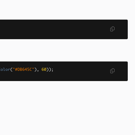
Color
(
"#DB645C"
),
60
));