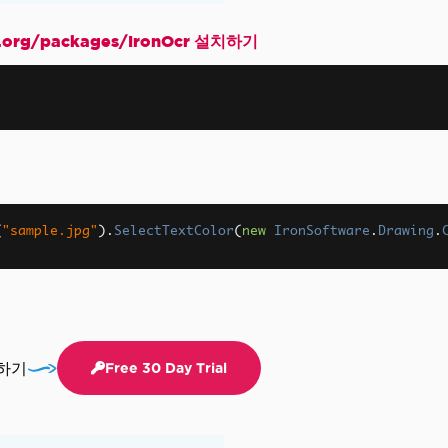
rg/packages/IronOcr 설치하기
(
"sample.jpg"
).
SelectTextColor
(
new
IronSoftware
.
Drawing
.
.
장하세요.
작하기
Free 30 Day Trial
버깅하기