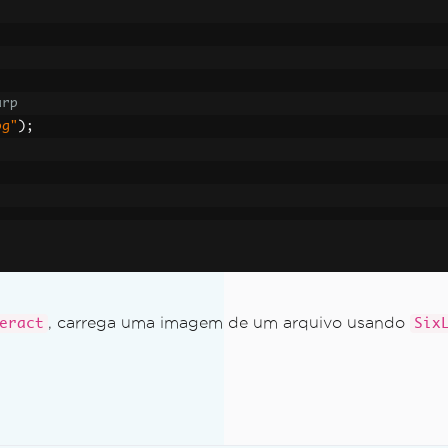
arp
pg"
);
(.NET 7 e sistemas não Windows)
, carrega uma imagem de um arquivo usando
eract
Six
ineddata' mesmo após descompactar o pacote de idiomas c