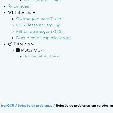
Línguas
Tutoriais
C# Imagem para Texto
OCR Tesseract em C#
Filtros de imagem OCR
Documentos especializados
Tutoriais
Motor OCR
Tesseract de Ferro
Configurações de OCR para leitura avançad
Treinar e Usar Fonte Personalizada
Usar fonte personalizada
Leia em vários idiomas
Leia o documento digitalizado.
Leia a tabela no documento.
Leia os resultados avançados de OCR
IronOCR
Solução de problemas
Solução de problemas em versões an
Leia a placa do veículo