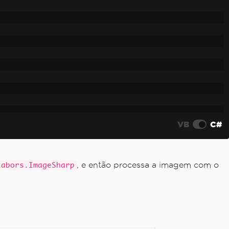
VB
C#
, e então processa a imagem com o
Labors.ImageSharp
om sucesso.