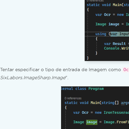
IronOCR - CVE de segurança
Utilitário IronOCR
Coordenadas de Região OCR
Reconhecimento de Marcas Ópticas (OMR)
Orientação e Rotação de Página
Guias de resolução de problemas
Visual C++ Redistributable para Visual Studi
Aplicar uma chave de licença no IronOCR
Reduza o tamanho do arquivo PDF gerado 
Áreas de conteúdo e regiões de cultivo co
Tentar especificar o tipo de entrada de Imagem como
Oc
As coordenadas X e Y mudam na classe OcrR
SixLabors.ImageSharp.Image
".
Captcha
Salvar imagem com diferentes processos de
Solução de problemas do Quick IronOCR
Documentos de identidade
Depurando um projeto do Azure Functions 
Solução de problemas em versões antigas d
Análise avançada no .NET Framework