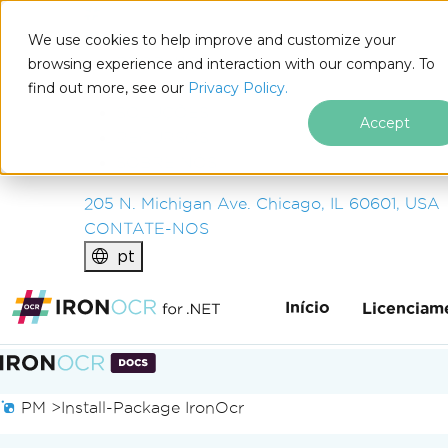
IRON
SOFTWARE
We use cookies to help improve and customize your
PRODUTOS
browsing experience and interaction with our company. To
find out more, see our
EMPRESA
Privacy Policy.
SOLUÇÕES
Accept
RECURSOS
SOBRE NÓS
205 N. Michigan Ave. Chicago, IL 60601, USA
CONTATE-NOS
pt
Início
Licenciam
Ir para o conteúdo do rodapé
PM >
Install-Package IronOcr