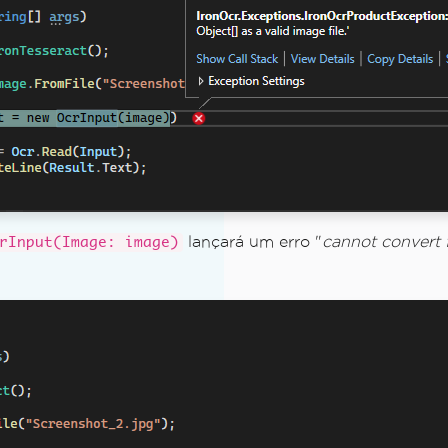
o
no IronOCR.
m PDFs
lançará um erro "
cannot convert
rInput(Image: image)
esult.
 processamento de imagem aplicados.
em uma máquina local
o System.Drawing