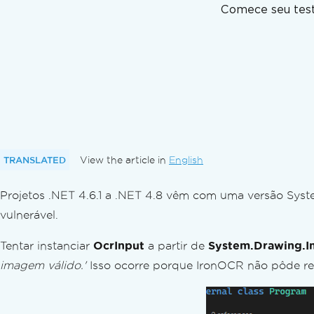
Região OCR de uma imagem
Comece seu test
Detectar rotação de página
Configurações de DPI
Resultado do OCR
Saída de dados
PDFs pesquisáveis
Exportar hOCR como HTML
Acompanhamento do progresso
Confiança nos resultados
Destaque textos como imagens
TRANSLATED
View the article in
English
Assistente de filtro
Projetos .NET 4.6.1 a .NET 4.8 vêm com uma versão Sys
Depuração
Solução de problemas
vulnerável.
Contatar o Suporte Técnico
Tentar instanciar
OcrInput
a partir de
System.Drawing.
Como fazer uma solicitação de suporte técn
imagem válido.'
Obtendo o melhor suporte para o IronOCR
Isso ocorre porque IronOCR não pôde r
Perguntas frequentes
Por que IronOCR e não Tesseract?