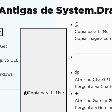
 Antigas de System.D
Cópia para LLMs
s)
Copiar página co
uGet
quivo DLL
indows
Abrir no ChatGPT
Pergunte ao ChatG
Cópia para LLMs
Abrir no Gemini
xto.
Pergunte à Gemini