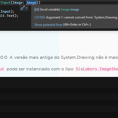
ity
.0.0. A versão mais antiga do System.Drawing não é mais
pode ser instanciado com o tipo
ut
SixLabors.ImageSh