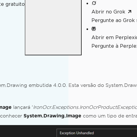
e gratuito
Abrir no Grok
Pergunte ao Grok 
Abrir em Perplexi
Pergunte à Perplex
tem.Drawing embutida 4.0.0. Esta versão do System.Draw
Image
lançará '
IronOcr.Exceptions.IronOcrProductExceptio
ico para o IronOCR
econhecer
System.Drawing.Image
como um tipo de entra