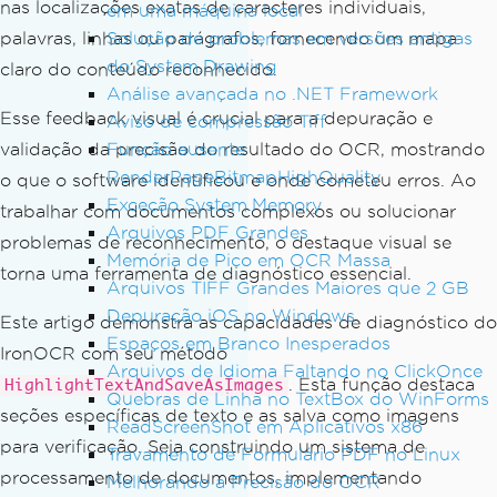
nas localizações exatas de caracteres individuais,
em uma máquina local
palavras, linhas ou parágrafos, fornecendo um mapa
Solução de problemas em versões antigas
do System.Drawing
claro do conteúdo reconhecido.
Análise avançada no .NET Framework
Esse feedback visual é crucial para a depuração e
Aviso de compressão Tiff
validação da precisão do resultado do OCR, mostrando
Função ausente
RenderPageBitmapHighQuality
o que o software identificou e onde cometeu erros. Ao
Exceção System.Memory
trabalhar com documentos complexos ou solucionar
Arquivos PDF Grandes
problemas de reconhecimento, o destaque visual se
Memória de Pico em OCR Massa
torna uma ferramenta de diagnóstico essencial.
Arquivos TIFF Grandes Maiores que 2 GB
Depuração iOS no Windows
Este artigo demonstra as capacidades de diagnóstico do
Espaços em Branco Inesperados
IronOCR com seu método
Arquivos de Idioma Faltando no ClickOnce
. Esta função destaca
HighlightTextAndSaveAsImages
Quebras de Linha no TextBox do WinForms
seções específicas de texto e as salva como imagens
ReadScreenShot em Aplicativos x86
para verificação. Seja construindo um sistema de
Travamento de Formulário PDF no Linux
processamento de documentos, implementando
Melhorando a Precisão do OCR