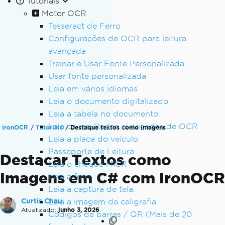
Tutoriais
Motor OCR
Tesseract de Ferro
Configurações de OCR para leitura
avançada
Treinar e Usar Fonte Personalizada
Usar fonte personalizada
Leia em vários idiomas
Leia o documento digitalizado.
Leia a tabela no documento.
Leia os resultados avançados de OCR
IronOCR
Tutoriais
Destaque textos como imagens
Leia a placa do veículo
Passaporte de Leitura
Destacar Textos como
Leia o cheque MICR
Imagens em C# com IronOCR
Leia a foto
Leia a captura de tela.
Curtis Chau
Leia a imagem da caligrafia.
Atualizado:
junho 3, 2026
Códigos de barras / QR (Mais de 20