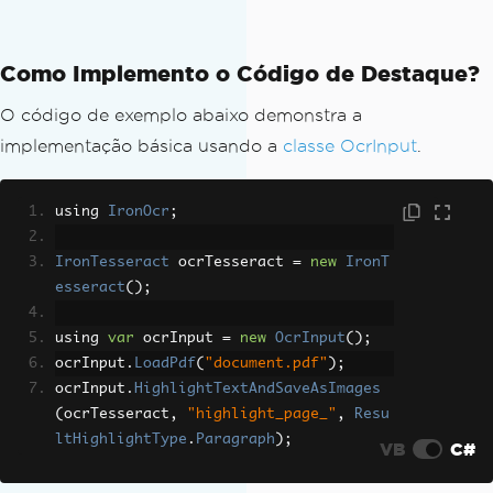
Como Implemento o Código de Destaque?
O código de exemplo abaixo demonstra a
implementação básica usando a
classe OcrInput
.
using 
IronOcr
;
IronTesseract
 ocrTesseract 
=
new
IronT
esseract
();
using 
var
 ocrInput 
=
new
OcrInput
();
ocrInput
.
LoadPdf
(
"document.pdf"
);
ocrInput
.
HighlightTextAndSaveAsImages
(
ocrTesseract
,
"highlight_page_"
,
Resu
ltHighlightType
.
Paragraph
);
VB
C#