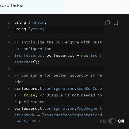
resultados:
using 
IronOcr
;
using 
System
;
// Initialize the OCR engine with cust
om configuration
IronTesseract
 ocrTesseract 
=
new
IronT
esseract
();
// Configure for better accuracy if ne
eded
ocrTesseract
.
Configuration
.
ReadBarCode
s
=
false
;
// Disable if not needed fo
r performance
ocrTesseract
.
Configuration
.
PageSegment
ationMode
=
TesseractPageSegmentationM
VB
C#
ode
.
AutoOsd
;