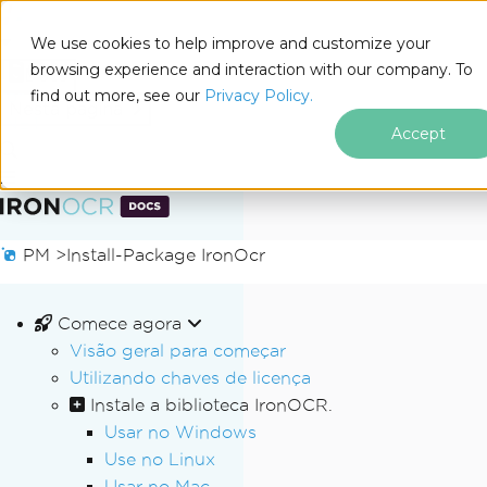
We use cookies to help improve and customize your
browsing experience and interaction with our company. To
Docs
find out more, see our
Privacy Policy.
for
Nesta página
.NET
Accept
Ir para o conteúdo do rodapé
PM >
Install-Package IronOcr
Comece agora
Visão geral para começar
Utilizando chaves de licença
Instale a biblioteca IronOCR.
Usar no Windows
Use no Linux
Usar no Mac