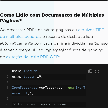
// Load the PDF document
using 
var
 ocrInput 
=
new
OcrInput
();
Como Lidio com Documentos de Múltiplas
ocrInput
.
LoadPdf
(
"document.pdf"
);
Páginas?
// Generate highlights for each type
Ao processar PDFs de várias páginas ou
arquivos TIFF
Console
.
WriteLine
(
"Generating characte
de múltiplos quadros
, o recurso de destaque lida
r-level highlights..."
);
automaticamente com cada página individualmente. Isso
ocrInput
.
HighlightTextAndSaveAsImages
é especialmente útil ao implementar fluxos de trabalho
(
ocrTesseract
,
"highlight_character_"
,
ResultHighlightType
.
Character
);
de
extração de texto PDF OCR
:
Console
.
WriteLine
(
"Generating word-lev
using 
IronOcr
;
el highlights..."
);
using 
System
.
IO
;
ocrInput
.
HighlightTextAndSaveAsImages
(
ocrTesseract
,
"highlight_word_"
,
Resu
IronTesseract
 ocrTesseract 
=
new
IronT
ltHighlightType
.
Word
);
esseract
();
Console
.
WriteLine
(
"Generating line-lev
// Load a multi-page document
el highlights..."
);