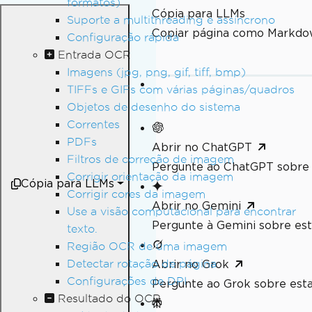
formatos)
Cópia para LLMs
Suporte a multithreading e assíncrono
Copiar página como Markdo
Configuração rápida
Entrada OCR
Imagens (jpg, png, gif, tiff, bmp)
TIFFs e GIFs com várias páginas/quadros
Objetos de desenho do sistema
Correntes
PDFs
Abrir no ChatGPT
Filtros de correção de imagem
Pergunte ao ChatGPT sobre 
Corrigir orientação da imagem
Cópia para LLMs
Corrigir cores da imagem
Abrir no Gemini
Use a visão computacional para encontrar
Pergunte à Gemini sobre est
texto.
Região OCR de uma imagem
Detectar rotação de página
Abrir no Grok
Configurações de DPI
Pergunte ao Grok sobre esta
Resultado do OCR