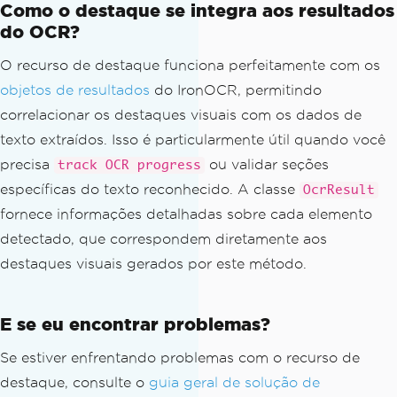
Como o destaque se integra aos resultados
Console
.
WriteLine
(
$
"Error during h
do OCR?
ighlighting: {ex.Message}"
);
// Log error details for debugging
O recurso de destaque funciona perfeitamente com os
}
objetos de resultados
do IronOCR, permitindo
correlacionar os destaques visuais com os dados de
texto extraídos. Isso é particularmente útil quando você
precisa
ou validar seções
track OCR progress
específicas do texto reconhecido. A classe
OcrResult
fornece informações detalhadas sobre cada elemento
detectado, que correspondem diretamente aos
destaques visuais gerados por este método.
E se eu encontrar problemas?
Se estiver enfrentando problemas com o recurso de
destaque, consulte o
guia geral de solução de