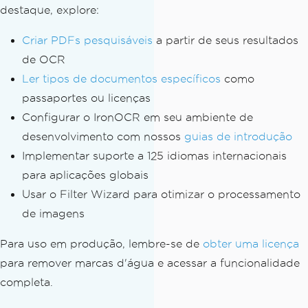
// Apply preprocessing
destaque, explore:
        input
.
Deskew
();
        input
.
DeNoise
();
Criar PDFs pesquisáveis
a partir de seus resultados
de OCR
// Generate debug highlights i
Ler tipos de documentos específicos
como
f in debug mode
if
(
_debugMode
)
passaportes ou licenças
{
Configurar o IronOCR em seu ambiente de
string
 debugPath 
=
 $
"debug
desenvolvimento com nossos
guias de introdução
_{Path.GetFileNameWithoutExtension(fil
Implementar suporte a 125 idiomas internacionais
ePath)}_"
;
para aplicações globais
            input
.
HighlightTextAndSave
AsImages
(
_tesseract
,
 debugPath
,
Result
Usar o Filter Wizard para otimizar o processamento
HighlightType
.
Word
);
de imagens
}
Para uso em produção, lembre-se de
obter uma licença
// Perform actual OCR
para remover marcas d'água e acessar a funcionalidade
return
 _tesseract
.
Read
(
input
);
completa.
}
}