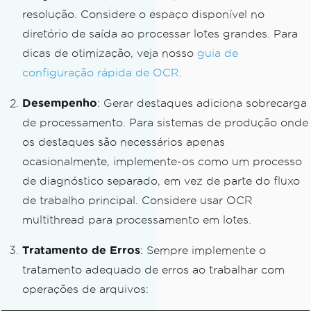
resolução. Considere o espaço disponível no
int
 pageCount 
=
Directory
.
GetFiles
(
out
putDir
,
"page_*.png"
).
Length
;
diretório de saída ao processar lotes grandes. Para
Console
.
WriteLine
(
$
"Generated {pageCou
dicas de otimização, veja nosso
guia de
nt} highlighted page images"
);
configuração rápida de OCR
.
Desempenho
: Gerar destaques adiciona sobrecarga
de processamento. Para sistemas de produção onde
os destaques são necessários apenas
ocasionalmente, implemente-os como um processo
de diagnóstico separado, em vez de parte do fluxo
de trabalho principal. Considere usar OCR
multithread para processamento em lotes.
Tratamento de Erros
: Sempre implemente o
tratamento adequado de erros ao trabalhar com
operações de arquivos: