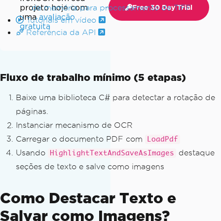
projeto hoje com
de memória para processamento de TIFF
Free 30 Day Trial
uma
avaliação
Tutoriais em vídeo
gratuita
Referência da API
Fluxo de trabalho mínimo (5 etapas)
Baixe uma biblioteca C# para detectar a rotação de
páginas.
Instanciar mecanismo de OCR
Carregar o documento PDF com
LoadPdf
Usando
destaque
HighlightTextAndSaveAsImages
seções de texto e salve como imagens
Como Destacar Texto e
Salvar como Imagens?