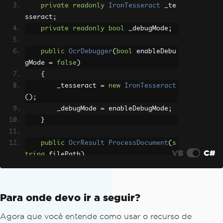
private
readonly
IronTesseract
 _te
sseract
;
private
readonly
bool
 _debugMode
;
public
OcrDebugger
(
bool
 enableDebu
gMode 
=
false
)
{
        _tesseract 
=
new
IronTesseract
();
        _debugMode 
=
 enableDebugMode
;
}
public
OcrResult
ProcessDocument
(
s
VB
C#
tring
 filePath
)
{
        using 
var
 input 
=
new
OcrInput
();
Para onde devo ir a seguir?
        input
.
LoadPdf
(
filePath
);
Agora que você entende como usar o recurso de