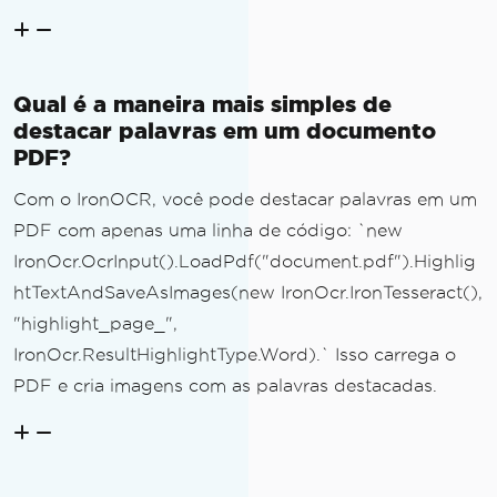
Qual é a maneira mais simples de
destacar palavras em um documento
PDF?
Com o IronOCR, você pode destacar palavras em um
PDF com apenas uma linha de código: `new
IronOcr.OcrInput().LoadPdf("document.pdf").Highlig
htTextAndSaveAsImages(new IronOcr.IronTesseract(),
"highlight_page_",
IronOcr.ResultHighlightType.Word).` Isso carrega o
PDF e cria imagens com as palavras destacadas.