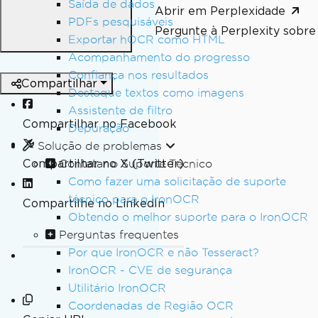
Saída de dados
Abrir em Perplexidade
PDFs pesquisáveis
Pergunte à Perplexity sobre 
Exportar hOCR como HTML
Acompanhamento do progresso
Confiança nos resultados
Compartilhar
Destaque textos como imagens
Assistente de filtro
Compartilhar no Facebook
Depuração
Solução de problemas
Compartilhar no X (Twitter)
Contatar o Suporte Técnico
Como fazer uma solicitação de suporte
técnico para o IronOCR
Compartilhe no LinkedIn
Obtendo o melhor suporte para o IronOCR
Perguntas frequentes
Por que IronOCR e não Tesseract?
IronOCR - CVE de segurança
Utilitário IronOCR
Coordenadas de Região OCR