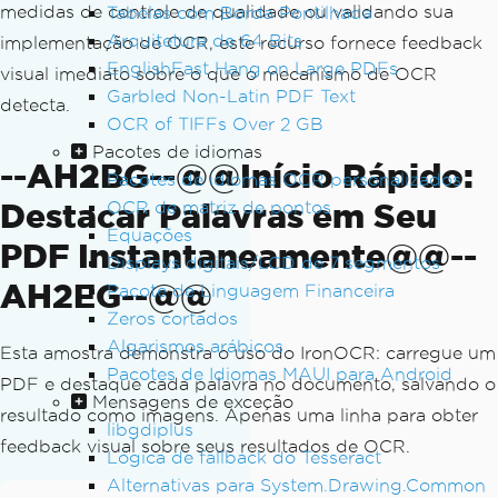
medidas de controle de qualidade ou validando sua
Tabelas com Borda Pontilhada
Arquitetura de 64 Bits
implementação de OCR, este recurso fornece feedback
EnglishFast Hang on Large PDFs
visual imediato sobre o que o mecanismo de OCR
Garbled Non-Latin PDF Text
detecta.
OCR of TIFFs Over 2 GB
Pacotes de idiomas
--AH2BG--@@Início Rápido:
Pacotes de idiomas OCR personalizados
Destacar Palavras em Seu
OCR de matriz de pontos
Equações
PDF Instantaneamente@@--
Displays digitais/LCD de 7 segmentos
AH2EG--@@
Pacote de Linguagem Financeira
Zeros cortados
Algarismos arábicos
Esta amostra demonstra o uso do IronOCR: carregue um
Pacotes de Idiomas MAUI para Android
PDF e destaque cada palavra no documento, salvando o
Mensagens de exceção
resultado como imagens. Apenas uma linha para obter
libgdiplus
feedback visual sobre seus resultados de OCR.
Lógica de fallback do Tesseract
Alternativas para System.Drawing.Common