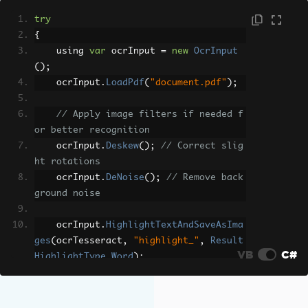
try
{
    using 
var
 ocrInput 
=
new
OcrInput
();
    ocrInput
.
LoadPdf
(
"document.pdf"
);
// Apply image filters if needed f
or better recognition
    ocrInput
.
Deskew
();
// Correct slig
ht rotations
    ocrInput
.
DeNoise
();
// Remove back
ground noise
    ocrInput
.
HighlightTextAndSaveAsIma
ges
(
ocrTesseract
,
"highlight_"
,
Result
VB
C#
HighlightType
.
Word
);
}
catch
(
Exception
 ex
)
{