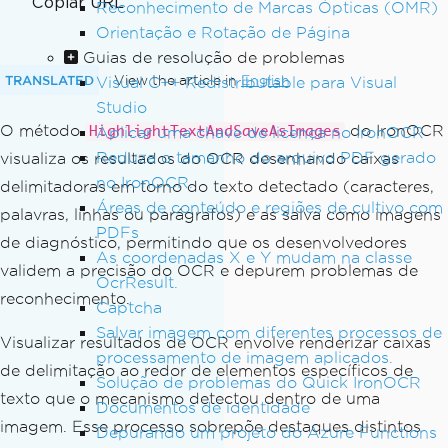
Copiar URL
Reconhecimento de Marcas Ópticas (OMR)
Orientação e Rotação de Página
Guias de resolução de problemas
TRANSLATED
View the article in
English
Visual C++ Redistributable para Visual
Studio
O método
do IronOCR
HighlightTextAndSaveAsImages
Aplicar uma chave de licença no IronOCR
Reduza o tamanho do arquivo PDF gerado
visualiza os resultados do OCR desenhando caixas
no IronOCR.
delimitadoras em torno do texto detectado (caracteres,
Áreas de conteúdo e regiões de cultivo com
palavras, linhas ou parágrafos) e as salva como imagens
PDFs
de diagnóstico, permitindo que os desenvolvedores
As coordenadas X e Y mudam na classe
validem a precisão do OCR e depurem problemas de
OcrResult.
reconhecimento.
Captcha
Salvar imagem com diferentes processos de
Visualizar resultados de OCR envolve renderizar caixas
processamento de imagem aplicados.
de delimitação ao redor de elementos específicos de
Solução de problemas do Quick IronOCR
texto que o mecanismo detectou dentro de uma
Documentos de identidade
imagem. Esse processo sobrepõe destaques distintos
Depurando um projeto do Azure Functions