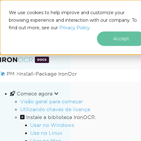
We use cookies to help improve and customize your
browsing experience and interaction with our company. To
Docs
find out more, see our
Privacy Policy.
for
Nesta página
.NET
Accept
Ir para o conteúdo do rodapé
PM >
Install-Package IronOcr
Comece agora
Visão geral para começar
Utilizando chaves de licença
Instale a biblioteca IronOCR.
Usar no Windows
Use no Linux
Usar no Mac