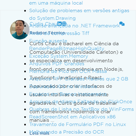
em uma máquina local
Solução de problemas em versões antigas
do System.Drawing
Curtis Chau
Análise avançada no .NET Framework
Aviso de compressão Tiff
Redator Técnico
Função ausente
Curtis Chau é bacharel em Ciência da
RenderPageBitmapHighQuality
Computação (Universidade Carleton) e
Exceção System.Memory
se especializa em desenvolvimento
Arquivos PDF Grandes
front-end, com experiência em Node.js,
Memória de Pico em OCR Massa
TypeScript, JavaScript e React.
Arquivos TIFF Grandes Maiores que 2 GB
Apaixonado por criar interfaces de
Depuração iOS no Windows
Espaços em Branco Inesperados
usuário intuitivas e esteticamente
Arquivos de Idioma Faltando no ClickOnce
agradáveis, Curtis gosta de trabalhar
Quebras de Linha no TextBox do WinForms
com frameworks modernos e criar
ReadScreenShot em Aplicativos x86
manuais ...
Travamento de Formulário PDF no Linux
Melhorando a Precisão do OCR
Leia mais