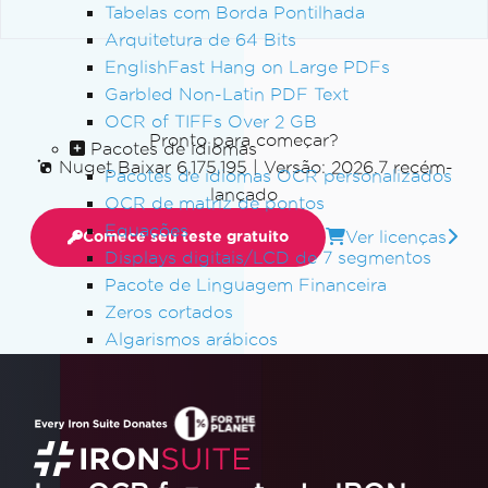
Tabelas com Borda Pontilhada
Arquitetura de 64 Bits
EnglishFast Hang on Large PDFs
Garbled Non-Latin PDF Text
OCR of TIFFs Over 2 GB
Pronto para começar?
Pacotes de idiomas
Nuget Baixar 6,175,195
|
Versão: 2026.7 recém-
Pacotes de idiomas OCR personalizados
lançado
OCR de matriz de pontos
Equações
Ver licenças
Comece seu teste gratuito
Displays digitais/LCD de 7 segmentos
Pacote de Linguagem Financeira
Zeros cortados
Algarismos arábicos
Pacotes de Idiomas MAUI para Android
Mensagens de exceção
libgdiplus
Lógica de fallback do Tesseract
Alternativas para System.Drawing.Common