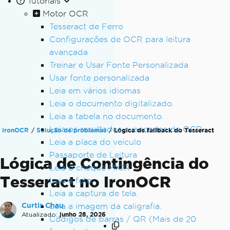
Tutoriais
Motor OCR
Tesseract de Ferro
Configurações de OCR para leitura
avançada
Treinar e Usar Fonte Personalizada
Usar fonte personalizada
Leia em vários idiomas
Leia o documento digitalizado.
Leia a tabela no documento.
Leia os resultados avançados de OCR
IronOCR
Solução de problemas
Lógica de fallback do Tesseract
Leia a placa do veículo
Passaporte de Leitura
Lógica de Contingência do
Leia o cheque MICR
Tesseract no IronOCR
Leia a foto
Leia a captura de tela.
Curtis Chau
Leia a imagem da caligrafia.
Atualizado:
junho 28, 2026
Códigos de barras / QR (Mais de 20