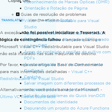
Copiar URL
Reconhecimento de Marcas Ópticas (OMR)
Orientação e Rotação de Página
Guias de resolução de problemas
TRANSLATED
View the article in
English
Visual C++ Redistributable para Visual
Studio
A exceção
não foi possível inicializar o Tesseract. A
Aplicar uma chave de licença no IronOCR
Reduza o tamanho do arquivo PDF gerado
lógica de contingência falhou
é lançada quando o
no IronOCR.
Microsoft Visual C++ Redistributable para Visual Studio
Áreas de conteúdo e regiões de cultivo com
não está instalado nas suas máquinas de destino.
PDFs
As coordenadas X e Y mudam na classe
Por favor, veja este artigo da Base de Conhecimento
OcrResult.
para mais informações detalhadas -
Visual C++
Captcha
Redistributable for Visual Studio
Salvar imagem com diferentes processos de
processamento de imagem aplicados.
Alternativamente, você pode baixá-lo da Microsoft -
Solução de problemas do Quick IronOCR
Último VC Redist Suportado
Documentos de identidade
Depurando um projeto do Azure Functions