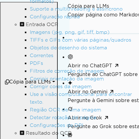
formatos)
Cópia para LLMs
Suporte a multithreading e assíncrono
Copiar página como Markdo
Configuração rápida
Entrada OCR
Imagens (jpg, png, gif, tiff, bmp)
TIFFs e GIFs com várias páginas/quadros
Objetos de desenho do sistema
Correntes
PDFs
Abrir no ChatGPT
Filtros de correção de imagem
Pergunte ao ChatGPT sobre 
Corrigir orientação da imagem
Cópia para LLMs
Corrigir cores da imagem
Abrir no Gemini
Use a visão computacional para encontrar
Pergunte à Gemini sobre est
texto.
Região OCR de uma imagem
Detectar rotação de página
Abrir no Grok
Configurações de DPI
Pergunte ao Grok sobre esta
Resultado do OCR