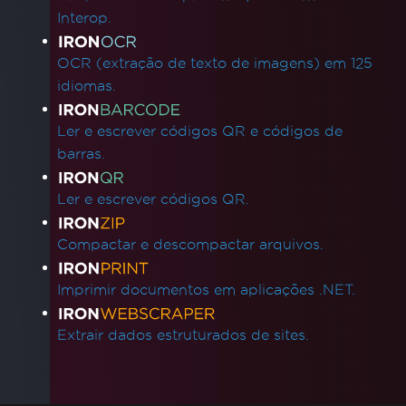
de memória para processamento de TIFF
Interop.
Tutoriais em vídeo
Referência da API
OCR (extração de texto de imagens) em 125
idiomas.
Ler e escrever códigos QR e códigos de
barras.
Ler e escrever códigos QR.
Compactar e descompactar arquivos.
Imprimir documentos em aplicações .NET.
Extrair dados estruturados de sites.