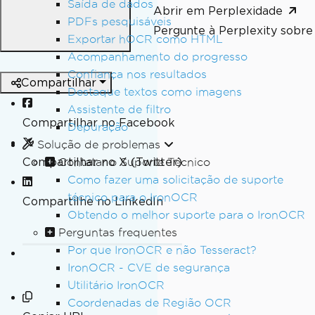
Saída de dados
Abrir em Perplexidade
PDFs pesquisáveis
Pergunte à Perplexity sobre 
Exportar hOCR como HTML
Acompanhamento do progresso
Confiança nos resultados
Compartilhar
Destaque textos como imagens
Assistente de filtro
Compartilhar no Facebook
Depuração
Solução de problemas
Compartilhar no X (Twitter)
Contatar o Suporte Técnico
Como fazer uma solicitação de suporte
técnico para o IronOCR
Compartilhe no LinkedIn
Obtendo o melhor suporte para o IronOCR
Perguntas frequentes
Por que IronOCR e não Tesseract?
IronOCR - CVE de segurança
Utilitário IronOCR
Coordenadas de Região OCR