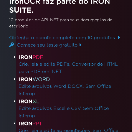
IronOCR faz parte do IRON
(.NET 7 e sistemas não Windows)
SUITE.
Pasta de tempos de execução do IronOCR
Exceção SEH com CPUs não-AVX
10 produtos de API .NET
para seus documentos de
leptonica-1.78.0.dll
escritório
Implantação do Azure Functions
Obtenha o pacote completo com 10 produtos.
Não foi possível localizar 'tessdata
Comece seu teste gratuito
ra.traineddata' mesmo após descompactar o
Links de produtos
pacote de idiomas com sucesso.
Definindo a chave de licença no arquivo
Crie, leia e edite PDFs. Conversor de HTML
Web.config.
para PDF em .NET.
AWS Lambda - Sinal de saída do ambiente
de execução: Encerrado
Edite arquivos Word DOCX. Sem Office
Corrigir IronOcrNativeException: 'Erro ao ler'
Interop.
Atualizações de produtos
Registro de alterações
Edite arquivos Excel e CSV. Sem Office
Etapa importante: digitalização de passaportes
Interop.
Marco: Extensão AdvancedScan
Marco alcançado: Redução de 98% no consumo
Crie, leia e edite apresentações. Sem Office