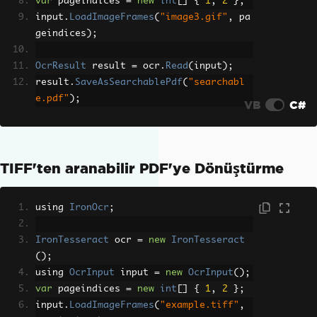
var
 pageindices 
=
new
int
[]
{
1
,
2
};
input
.
LoadImageFrames
(
"image3.gif"
,
 pa
geindices
);
OcrResult
 result 
=
 ocr
.
Read
(
input
);
result
.
SaveAsSearchablePdf
(
"searchabl
e.pdf"
);
VB
C#
TIFF'ten aranabilir PDF'ye Dönüştürme
using 
IronOcr
;
IronTesseract
 ocr 
=
new
IronTesseract
();
using 
OcrInput
 input 
=
new
OcrInput
();
var
 pageindices 
=
new
int
[]
{
1
,
2
};
input
.
LoadImageFrames
(
"example.tiff"
,