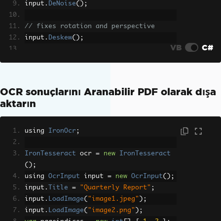
input
.
DeNoise
();
// fixes rotation and perspective
input
.
Deskew
();
VB
C#
OcrResult
 result 
=
 ocr
.
Read
(
input
);
Console
.
WriteLine
(
result
.
Text
);
OCR sonuçlarını Aranabilir PDF olarak dışa
aktarın
using 
IronOcr
;
IronTesseract
 ocr 
=
new
IronTesseract
();
using 
OcrInput
 input 
=
new
OcrInput
();
input
.
Title
=
"Quarterly Report"
;
input
.
LoadImage
(
"image1.jpeg"
);
input
.
LoadImage
(
"image2.png"
);