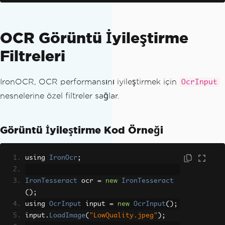
OCR Görüntü İyileştirme
Filtreleri
IronOCR, OCR performansını iyileştirmek için
OcrInput
nesnelerine özel filtreler sağlar.
Görüntü İyileştirme Kod Örneği
using 
IronOcr
;
IronTesseract
 ocr 
=
new
IronTesseract
();
using 
OcrInput
 input 
=
new
OcrInput
();
input
.
LoadImage
(
"LowQuality.jpeg"
);