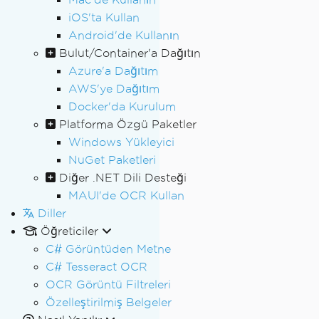
iOS'ta Kullan
Android'de Kullanın
Bulut/Container'a Dağıtın
Azure'a Dağıtım
AWS'ye Dağıtım
Docker'da Kurulum
Platforma Özgü Paketler
Windows Yükleyici
NuGet Paketleri
Diğer .NET Dili Desteği
MAUI'de OCR Kullan
Diller
Öğreticiler
C# Görüntüden Metne
C# Tesseract OCR
OCR Görüntü Filtreleri
Özelleştirilmiş Belgeler