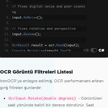
// fixes digital noise and poor scanni
ng
input
.
DeNoise
();
// fixes rotation and perspective
input
.
Deskew
();
OcrResult
 result 
=
 ocr
.
Read
(
input
);
VB
C#
Console
.
WriteLine
(
result
.
Text
);
OCR Görüntü Filtreleri Listesi
IronOCR'ye entegre edilmiş, OCR performansını artıran
giriş filtreleri şunlardır:
- Görüntüleri
OcrInput.Rotate(double degrees)
saat yönünde belirli bir derece döndürür. Saat