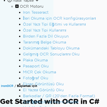
Nasıl Yapılır
OCR Motoru
Iron Tesseract
İleri Okuma için OCR konfigürasyonları
Özel Yazı Tipi Eğitimi ve Kullanımı
Özel Yazı Tipi Kullanımı
Birden Fazla Dil Okuyun
Taranmış Belge Okuma
Dokümandaki Tabloyu Okuma
Gelişmiş OCR Sonuçlarını Oku
Plaka Okuma
Pasaport Oku
MICR Çek Okuma
Fotoğraf Oku
Ekran Görüntüsü Oku
IronOCR
Başlamak için
El Yazısı Görüntü Oku
Barkodlar / QR (20'den Fazla Format)
Get Started with OCR in C#
Çok İşlemcili ve Async Destek