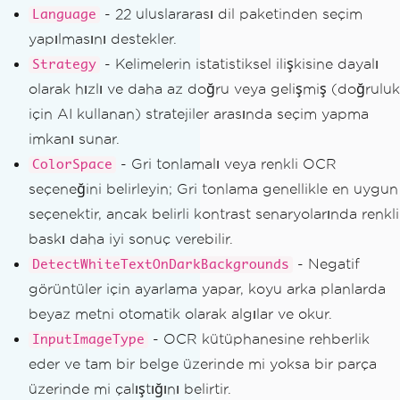
- 22 uluslararası dil paketinden seçim
Language
yapılmasını destekler.
- Kelimelerin istatistiksel ilişkisine dayalı
Strategy
olarak hızlı ve daha az doğru veya gelişmiş (doğruluk
için AI kullanan) stratejiler arasında seçim yapma
imkanı sunar.
- Gri tonlamalı veya renkli OCR
ColorSpace
seçeneğini belirleyin; Gri tonlama genellikle en uygun
seçenektir, ancak belirli kontrast senaryolarında renkli
baskı daha iyi sonuç verebilir.
- Negatif
DetectWhiteTextOnDarkBackgrounds
görüntüler için ayarlama yapar, koyu arka planlarda
beyaz metni otomatik olarak algılar ve okur.
- OCR kütüphanesine rehberlik
InputImageType
eder ve tam bir belge üzerinde mi yoksa bir parça
üzerinde mi çalıştığını belirtir.