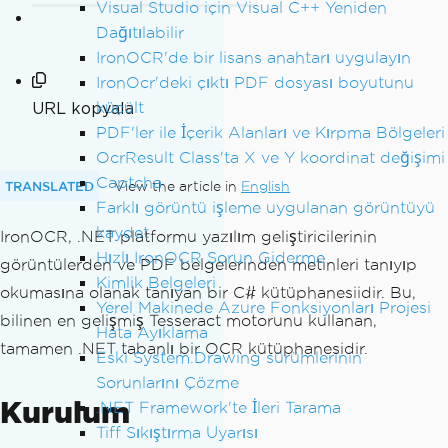
Visual Studio için Visual C++ Yeniden
Dağıtılabilir
IronOCR'de bir lisans anahtarı uygulayın
IronOcr'deki çıktı PDF dosyası boyutunu
URL kopyala
küçült
PDF'ler ile İçerik Alanları ve Kırpma Bölgeleri
OcrResult Class'ta X ve Y koordinat değişimi
Captcha
TRANSLATED
View the article in
English
Farklı görüntü işleme uygulanan görüntüyü
kaydet
IronOCR, .NET platformu yazılım geliştiricilerinin
Hızlı IronOCR Sorun Giderme
görüntülerden ve PDF belgelerinden metinleri tanıyıp
Kimlik Belgeleri
okumasına olanak tanıyan bir C# kütüphanesiidir. Bu,
Yerel Makinede Azure Fonksiyonları Projesi
bilinen en gelişmiş Tesseract motorunu kullanan,
Hata Ayıklama
tamamen .NET tabanlı bir OCR kütüphanesidir.
Eski System.Drawing sürümlerinin
Sorunlarını Çözme
Kurulum
.NET Framework'te İleri Tarama
Tiff Sıkıştırma Uyarısı