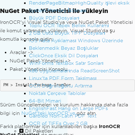
RenderPageBitmapHighQuality işlevi eksik
NuGet Paket Yöneticisi ile yükleyin
System.Memory İstisnası
Büyük PDF Dosyaları
IronOCR'yi Visual Studio'ya veya NuGet Paket Yöneticisi
Toplu OCR Tepek Bellek Kullanımı
ile komut satırından yükleyin. Visual Studio'da şu
2 GB Üstü Büyük TIFF Dosyaları
komutla konsola gidin:
iOS Hata Ayıklaması Windows Üzerinde
Beklenmedik Beyaz Boşluklar
Araçlar ->
ClickOnce Eksik Dil Dosyaları
NuGet Paket Yöneticisi ->
WinForms TextBox Satır Sonları
Paket Yöneticisi Konsolu
x86 Uygulamalarında ReadScreenShot
Linux'ta PDF Form Takılması
OCR Doğruluğunu Artırma
Install-Package IronOcr
Noktalı Çerçeve Tablolar
64-Bit Mimari
Sürüm Güncellemeleri ve kurulum hakkında daha fazla
EnglishFast Hang on Large PDFs
bilgi için
NuGet'teki IronOCR'ye
göz atın.
Garbled Non-Latin PDF Text
OCR of TIFFs Over 2 GB
Farklı platformlar için kullanılabilen başka
IronOCR
Dil Paketleri
NuGet Paketleri
de mevcuttur: