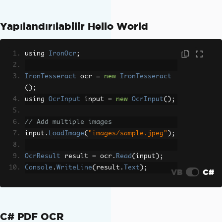
Yapılandırılabilir Hello World
using 
IronOcr
;
IronTesseract
 ocr 
=
new
IronTesseract
();
using 
OcrInput
 input 
=
new
OcrInput
();
// Add multiple images
input
.
LoadImage
(
"images/sample.jpeg"
);
OcrResult
 result 
=
 ocr
.
Read
(
input
);
Console
.
WriteLine
(
result
.
Text
);
VB
C#
C# PDF OCR