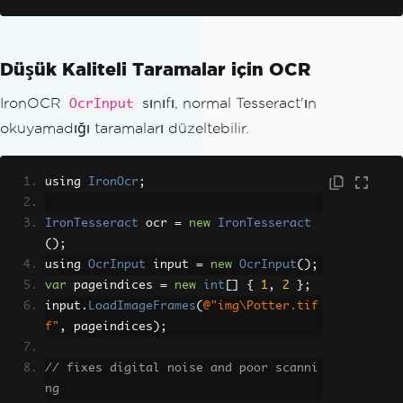
Düşük Kaliteli Taramalar için OCR
IronOCR
sınıfı, normal Tesseract'ın
OcrInput
okuyamadığı taramaları düzeltebilir.
using 
IronOcr
;
IronTesseract
 ocr 
=
new
IronTesseract
();
using 
OcrInput
 input 
=
new
OcrInput
();
var
 pageindices 
=
new
int
[]
{
1
,
2
};
input
.
LoadImageFrames
(
@"img\Potter.tif
f"
,
 pageindices
);
// fixes digital noise and poor scanni
ng