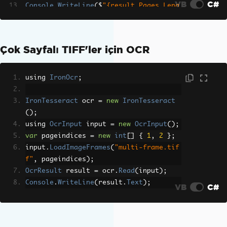
VB
C#
Console
.
WriteLine
(
$
"{result.Pages.Leng
th} Pages"
);
Çok Sayfalı TIFF'ler için OCR
using 
IronOcr
;
IronTesseract
 ocr 
=
new
IronTesseract
();
using 
OcrInput
 input 
=
new
OcrInput
();
var
 pageindices 
=
new
int
[]
{
1
,
2
};
input
.
LoadImageFrames
(
"multi-frame.tif
f"
,
 pageindices
);
OcrResult
 result 
=
 ocr
.
Read
(
input
);
Console
.
WriteLine
(
result
.
Text
);
VB
C#