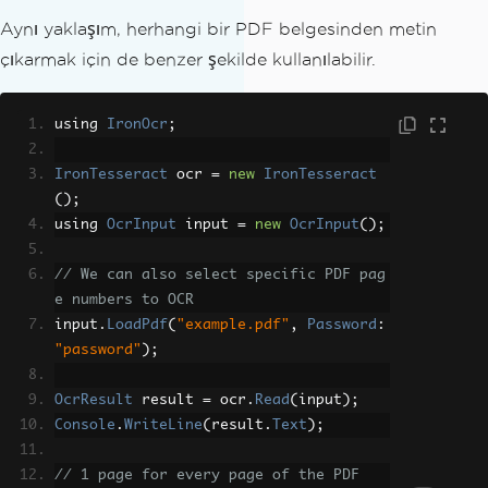
Aynı yaklaşım, herhangi bir PDF belgesinden metin
çıkarmak için de benzer şekilde kullanılabilir.
using 
IronOcr
;
IronTesseract
 ocr 
=
new
IronTesseract
();
using 
OcrInput
 input 
=
new
OcrInput
();
// We can also select specific PDF pag
e numbers to OCR
input
.
LoadPdf
(
"example.pdf"
,
Password
:
"password"
);
OcrResult
 result 
=
 ocr
.
Read
(
input
);
Console
.
WriteLine
(
result
.
Text
);
// 1 page for every page of the PDF