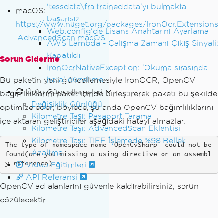
'tessdata\fra.traineddata'yı bulmakta
macOS:
başarısız
https://www.nuget.org/packages/IronOcr.Extensions
Web.config'de Lisans Anahtarını Ayarlama
.AdvancedScan.macOS
AWS Lambda - Çalışma Zamanı Çıkış Sinyali:
Kapatıldı
Sorun Giderme
IronOcrNativeException: 'Okuma sırasında
hata' düzeltme
Bu paketin yeni güncellemesiyle IronOCR, OpenCV
Ürün Güncellemeleri
bağımlılıklarını paket içinde birleştirerek paketi bu şekilde
Değişiklik Günlüğü
optimize eder; böylece, şu anda OpenCV bağımlılıklarını
Kilometre Taşı: Pasaport Tarama
içe aktaran geliştiriciler aşağıdaki hatayı almazlar.
Kilometre Taşı: AdvancedScan Eklentisi
Kilometre Taşı: TIFF İşlemede %98 Bellek
The type of namespace name `OpenCvSharp` could not be 
Azaltma
found(are you missing a using directive or an assembl
Video Eğitimleri
y reference)
API Referansi
OpenCV ad alanlarını güvenle kaldırabilirsiniz, sorun
çözülecektir.