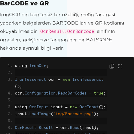
BarCODE ve QR
IronOCR'nin benzersiz bir özelliği, metin taraması
yaparken belgelerden BARCODE'ları ve QR kodlarını
okuyabilmesidir.
sınıfının
OcrResult.OcrBarcode
örnekleri, geliştiriciye taranan her bir BARCODE
hakkında ayrıntılı bilgi verir.
using 
IronOcr
;
IronTesseract
 ocr 
=
new
IronTesseract
();
ocr
.
Configuration
.
ReadBarCodes
=
true
;
using 
OcrInput
 input 
=
new
OcrInput
();
input
.
LoadImage
(
"img/Barcode.png"
);
OcrResult
Result
=
 ocr
.
Read
(
input
);