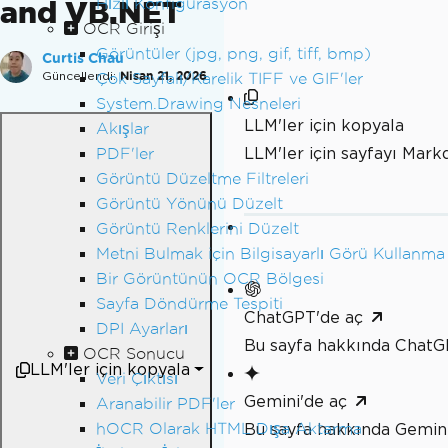
and VB.NET
Hızlı Konfigürasyon
OCR Girişi
Görüntüler (jpg, png, gif, tiff, bmp)
Curtis Chau
Güncellendi:
Nisan 21, 2026
Çok Sayfalı/Karelik TIFF ve GIF'ler
System.Drawing Nesneleri
LLM'ler için kopyala
Akışlar
LLM'ler için sayfayı Mar
PDF'ler
Görüntü Düzeltme Filtreleri
Görüntü Yönünü Düzelt
Görüntü Renklerini Düzelt
Metni Bulmak için Bilgisayarlı Görü Kullanma
Bir Görüntünün OCR Bölgesi
Sayfa Döndürme Tespiti
ChatGPT'de aç
DPI Ayarları
Bu sayfa hakkında ChatG
OCR Sonucu
LLM'ler için kopyala
Veri Çıktısı
Gemini'de aç
Aranabilir PDF'ler
hOCR Olarak HTML Dışa Aktarma
Bu sayfa hakkında Gemini