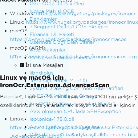
Özel OCR Dil Paketleri
Nokta Matrisi OCR
Windows:
https://www.nuget.org/packages/ironocr
Denklemler
Linux:
https://www.nuget.org/packages/ironocr.linux
7 Segment Dijital/LCGF Ekranlar
macOS:
Finansal Dil Paketi
https://www.nuget.org/packages/ironocr.macos
Üzerinde Çizgi Olan Sıfırlar
macOS (ARM):
Arap Rakamlar
https://www.nuget.org/packages/ironocr.macos.arm
MAUI Android Dil Paketleri
İstisna Mesajları
libgdiplus
Linux ve macOS için
Tesseract Yedek Mantığı
IronOcr.Extensions.AdvancedScan
System.Drawing.Common Alternatifleri
(.NET 7 & Windows Olmayan)
Bu paket, Linux ve Mac kullanan ve IronOCR'nin gelişmiş
IronOCR Çalışma Zamanları Klasörü
özelliklerinden de yararlanmak isteyen kullanıcılar içindir.
AVX olmayan CPU'larla SEHException
Linux:
leptonica-1.78.0.dll
Azure Fonksiyonları Dağıtımı
https://www.nuget.org/packages/IronOcr.Extensions
Dilin dil paketi başarıyla açıldıktan sonra bile
.AdvancedScan.Linux