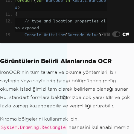
foreach
(
var
Barcode
in
Result
.
Barcode
s
)
{
// type and location properties al
so exposed
VB
C#
Console
.
WriteLine
(
Barcode
.
Value
);
}
Görüntülerin Belirli Alanlarında OCR
IronOCR'nin tüm tarama ve okuma yöntemleri, bir
sayfanın veya sayfaların hangi bölümünden metin
okumak istediğimizi tam olarak belirleme olanağı sunar.
Bu, standart formlara baktığımızda çok yararlıdır ve çok
fazla zaman kazandırabilir ve verimliliği artırabilir.
Kırpma bölgelerini kullanmak için,
nesnesini kullanabilmemiz
System.Drawing.Rectangle