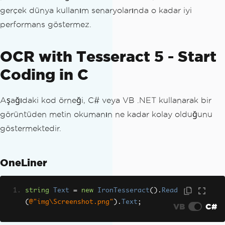
gerçek dünya kullanım senaryolarında o kadar iyi
performans göstermez.
OCR with Tesseract 5 - Start
Coding in C
Aşağıdaki kod örneği, C# veya VB .NET kullanarak bir
görüntüden metin okumanın ne kadar kolay olduğunu
göstermektedir.
OneLiner
string
Text
=
new
IronTesseract
().
Read
(
@"img\Screenshot.png"
).
Text
;
VB
C#