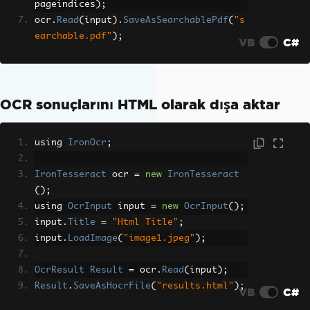
pageindices
);
ocr
.
Read
(
input
).
SaveAsSearchablePdf
(
"s
earchable.pdf"
);
VB
C#
OCR sonuçlarını HTML olarak dışa aktar
using 
IronOcr
;
IronTesseract
 ocr 
=
new
IronTesseract
();
using 
OcrInput
 input 
=
new
OcrInput
();
input
.
Title
=
"Html Title"
;
input
.
LoadImage
(
"image1.jpeg"
);
OcrResult
Result
=
 ocr
.
Read
(
input
);
Result
.
SaveAsHocrFile
(
"results.html"
);
VB
C#