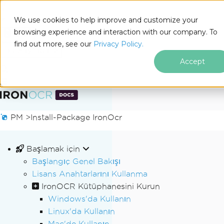
We use cookies to help improve and customize your
browsing experience and interaction with our company. To
Docs
find out more, see our
Privacy Policy.
for
Bu Sayfada
.NET
Accept
Altbilgi içeriğine atla
PM >
Install-Package IronOcr
Başlamak için
Başlangıç Genel Bakışı
Lisans Anahtarlarını Kullanma
IronOCR Kütüphanesini Kurun
Windows'da Kullanın
Linux'da Kullanın
Mac'de Kullanın