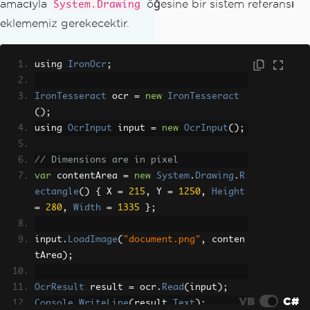
amacıyla
öğesine bir sistem referansı
System.Drawing
eklememiz gerekecektir.
using 
IronOcr
;
IronTesseract
 ocr 
=
new
IronTesseract
();
using 
OcrInput
 input 
=
new
OcrInput
();
// Dimensions are in pixel
var
 contentArea 
=
new
System
.
Drawing
.
R
ectangle
()
{
 X 
=
215
,
 Y 
=
1250
,
Height
=
280
,
Width
=
1335
};
input
.
LoadImage
(
"document.png"
,
 conten
tArea
);
OcrResult
 result 
=
 ocr
.
Read
(
input
);
VB
C#
Console
.
WriteLine
(
result
.
Text
);