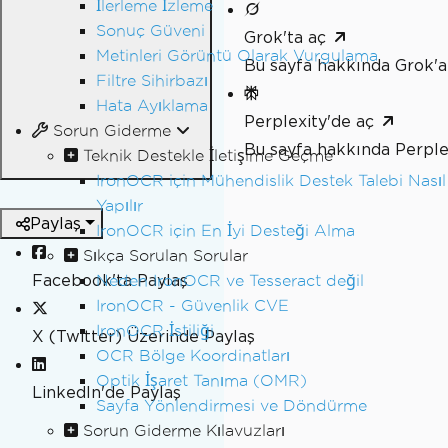
İlerleme İzleme
Sonuç Güveni
Grok'ta aç
Metinleri Görüntü Olarak Vurgulama
Bu sayfa hakkında Grok'a
Filtre Sihirbazı
Hata Ayıklama
Perplexity'de aç
Sorun Giderme
Bu sayfa hakkında Perple
Teknik Destekle İletişime Geçme
IronOCR için Mühendislik Destek Talebi Nasıl
Yapılır
Paylaş
IronOCR için En İyi Desteği Alma
Sıkça Sorulan Sorular
Facebook'ta Paylaş
Neden IronOCR ve Tesseract değil
IronOCR - Güvenlik CVE
IronOCR İstiliği
X (Twitter) Üzerinde Paylaş
OCR Bölge Koordinatları
Optik İşaret Tanıma (OMR)
LinkedIn'de Paylaş
Sayfa Yönlendirmesi ve Döndürme
Sorun Giderme Kılavuzları