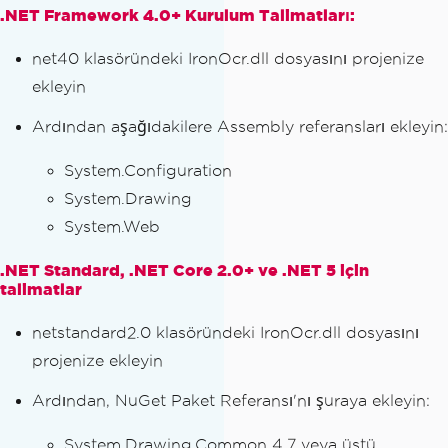
.NET Framework 4.0+ Kurulum Talimatları:
net40 klasöründeki IronOcr.dll dosyasını projenize
ekleyin
Ardından aşağıdakilere Assembly referansları ekleyin:
System.Configuration
System.Drawing
System.Web
.NET Standard, .NET Core 2.0+ ve .NET 5 için
talimatlar
netstandard2.0 klasöründeki IronOcr.dll dosyasını
projenize ekleyin
Ardından, NuGet Paket Referansı'nı şuraya ekleyin:
System.Drawing.Common 4.7 veya üstü