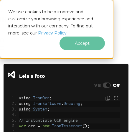
We use cookies to help improve and
customize your browsing experience and
interaction with our company. To find out
for
more, see our
Privacy Policy.
.NET
Accept
Ir para o conteúdo do rodapé
Leia a foto
VB
C#
using 
IronOcr
;
using 
IronSoftware
.
Drawing
;
using 
System
;
// Instantiate OCR engine
var
 ocr 
=
new
IronTesseract
();