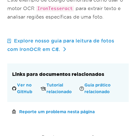
+
 $
"Text Region:\n"
motor OCR
para extrair texto e
+
 $
"Starting X: {region.X}\n"
IronTesseract
+
 $
"Starting Y: {region.Y}\n"
analisar regiões específicas de uma foto.
+
 $
"Region Width: 
{region.Width}\n"
+
 $
"Region Height: 
{region.Height}\n"
Explore nosso guia para leitura de fotos
+
 $
"Result Confidence: 
com IronOCR em C#.
{result.Confidence}\n\n"
+
 $
"Full Scnned Photo Text: 
{result.Text}"
;
Console
.
WriteLine
(
output
);
Links para documentos relacionados
Ver no
Tutorial
Guia prático
GitHub
relacionado
relacionado
Reporte um problema nesta página