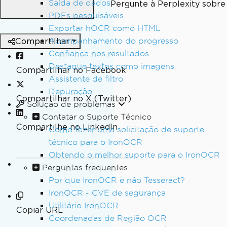
Saída de dados
Pergunte à Perplexity sobre 
PDFs pesquisáveis
Exportar hOCR como HTML
Compartilhar
Acompanhamento do progresso
Confiança nos resultados
Destaque textos como imagens
Compartilhar no Facebook
Assistente de filtro
Depuração
Compartilhar no X (Twitter)
Solução de problemas
Contatar o Suporte Técnico
Compartilhe no LinkedIn
Como fazer uma solicitação de suporte
técnico para o IronOCR
Obtendo o melhor suporte para o IronOCR
Perguntas frequentes
Por que IronOCR e não Tesseract?
IronOCR - CVE de segurança
Utilitário IronOCR
Copiar URL
Coordenadas de Região OCR