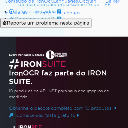
Conteúdo de IronOcr.Languages.Occitan
Baixar
de memória para processamento de TIFF
ext to the console
Tutoriais em vídeo
Console
.
WriteLine
(
AllTex
Instalação
Exemplo de código
t
);
Referência da API
Reporte um problema nesta página
}
}
}
IronOCR faz parte do IRON
SUITE.
10 produtos de API .NET
para seus documentos de
escritório
Obtenha o pacote completo com 10 produtos.
Comece seu teste gratuito
Links de produtos