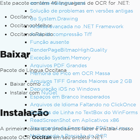
Este pacote contém 46 linguagens de OCR for .NET:
em uma máquina local
Solução de problemas em versões antigas
Occitano
do System.Drawing
OccitanooMelhor
Análise avançada no .NET Framework
OccitanooRápido
Aviso de compressão Tiff
Função ausente
RenderPageBitmapHighQuality
Baixar
Exceção System.Memory
Arquivos PDF Grandes
Pacote de Língua Occitana
Memória de Pico em OCR Massa
Arquivos TIFF Grandes Maiores que 2 GB
Baixar como
Zip
Depuração iOS no Windows
Instalar com
NuGet
Espaços em Branco Inesperados
Arquivos de Idioma Faltando no ClickOnce
Instalação
Quebras de Linha no TextBox do WinForms
ReadScreenShot em Aplicativos x86
Travamento de Formulário PDF no Linux
A primeira coisa que precisamos fazer é instalar nosso
Melhorando a Precisão do OCR
pacote OCR
Occitan
em seu projeto .NET.