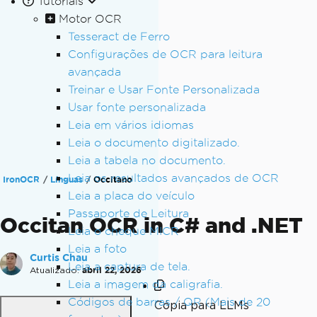
Tutoriais
Motor OCR
Tesseract de Ferro
Configurações de OCR para leitura
avançada
Treinar e Usar Fonte Personalizada
Usar fonte personalizada
Leia em vários idiomas
Leia o documento digitalizado.
Leia a tabela no documento.
Leia os resultados avançados de OCR
IronOCR
Línguas
Occitano
Leia a placa do veículo
Passaporte de Leitura
Occitan OCR in C# and .NET
Leia o cheque MICR
Leia a foto
Curtis Chau
Leia a captura de tela.
Atualizado:
abril 22, 2026
Leia a imagem da caligrafia.
Códigos de barras / QR (Mais de 20
Cópia para LLMs