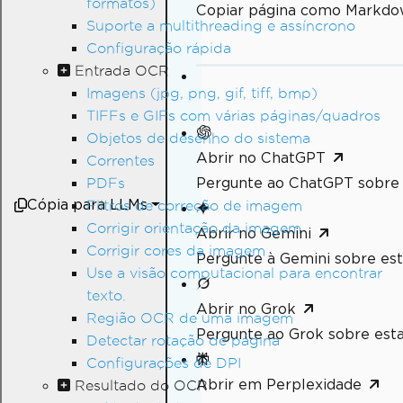
formatos)
Copiar página como Markdo
Suporte a multithreading e assíncrono
Configuração rápida
Entrada OCR
Imagens (jpg, png, gif, tiff, bmp)
TIFFs e GIFs com várias páginas/quadros
Objetos de desenho do sistema
Abrir no ChatGPT
Correntes
Pergunte ao ChatGPT sobre 
PDFs
Cópia para LLMs
Filtros de correção de imagem
Corrigir orientação da imagem
Abrir no Gemini
Corrigir cores da imagem
Pergunte à Gemini sobre est
Use a visão computacional para encontrar
texto.
Abrir no Grok
Região OCR de uma imagem
Pergunte ao Grok sobre esta
Detectar rotação de página
Configurações de DPI
Abrir em Perplexidade
Resultado do OCR