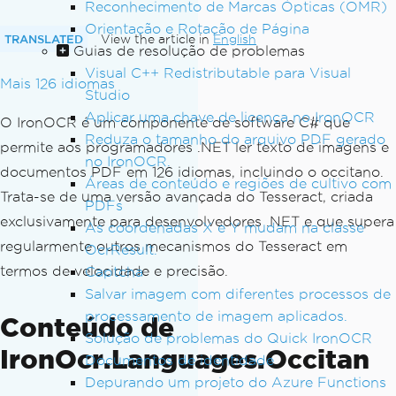
Reconhecimento de Marcas Ópticas (OMR)
Orientação e Rotação de Página
TRANSLATED
View the article in
English
Guias de resolução de problemas
Visual C++ Redistributable para Visual
Mais 126 idiomas
Studio
Aplicar uma chave de licença no IronOCR
O IronOCR é um componente de software C# que
Reduza o tamanho do arquivo PDF gerado
permite aos programadores .NET ler texto de imagens e
no IronOCR.
documentos PDF em 126 idiomas, incluindo o occitano.
Áreas de conteúdo e regiões de cultivo com
Trata-se de uma versão avançada do Tesseract, criada
PDFs
exclusivamente para desenvolvedores .NET e que supera
As coordenadas X e Y mudam na classe
regularmente outros mecanismos do Tesseract em
OcrResult.
termos de velocidade e precisão.
Captcha
Salvar imagem com diferentes processos de
processamento de imagem aplicados.
Conteúdo de
Solução de problemas do Quick IronOCR
IronOcr.Languages.Occitan
Documentos de identidade
Depurando um projeto do Azure Functions