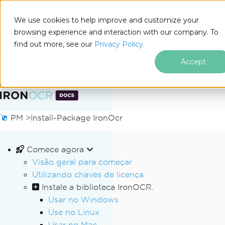
We use cookies to help improve and customize your
browsing experience and interaction with our company. To
Docs
find out more, see our
Privacy Policy.
for
Nesta página
.NET
Accept
Ir para o conteúdo do rodapé
PM >
Install-Package IronOcr
Comece agora
Visão geral para começar
Utilizando chaves de licença
Instale a biblioteca IronOCR.
Usar no Windows
Use no Linux
Usar no Mac