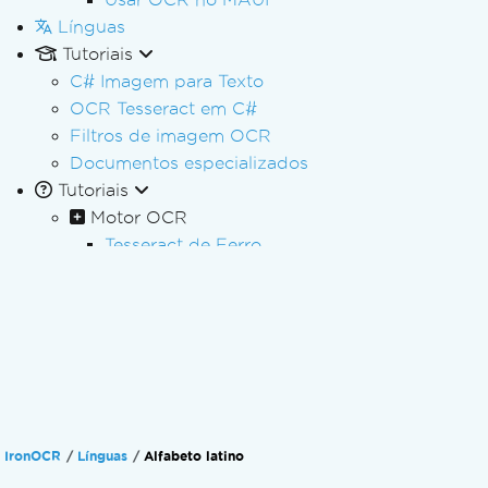
Línguas
Tutoriais
C# Imagem para Texto
OCR Tesseract em C#
Filtros de imagem OCR
Documentos especializados
Tutoriais
Motor OCR
Tesseract de Ferro
Configurações de OCR para leitura avançad
Treinar e Usar Fonte Personalizada
Usar fonte personalizada
Leia em vários idiomas
Leia o documento digitalizado.
Leia a tabela no documento.
Leia os resultados avançados de OCR
IronOCR
Línguas
Alfabeto latino
Leia a placa do veículo