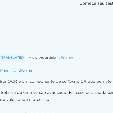
Região OCR de uma imagem
Comece seu test
Detectar rotação de página
Configurações de DPI
Resultado do OCR
Saída de dados
PDFs pesquisáveis
Exportar hOCR como HTML
Acompanhamento do progresso
Confiança nos resultados
Destaque textos como imagens
TRANSLATED
View the article in
English
Assistente de filtro
Mais 126 idiomas
Depuração
Solução de problemas
IronOCR é um componente de software C# que permite ao
Contatar o Suporte Técnico
Como fazer uma solicitação de suporte técn
Trata-se de uma versão avançada do Tesseract, criada 
Obtendo o melhor suporte para o IronOCR
de velocidade e precisão.
Perguntas frequentes
Por que IronOCR e não Tesseract?