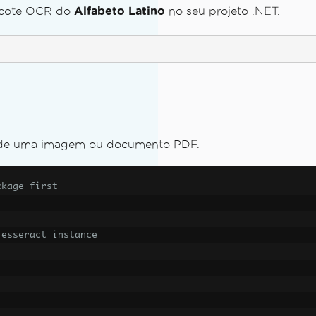
pacote OCR do
Alfabeto Latino
no seu projeto .NET.
ity
o de uma imagem ou documento PDF.
ckage first
Tesseract instance