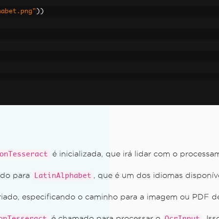
habet.png"
))
(.NET 7 e sistemas não Windows)
é inicializada, que irá lidar com o process
onTesseract
ado para
, que é um dos idiomas disponív
LatinAlphabet
riado, especificando o caminho para a imagem ou PDF de 
ineddata' mesmo após descompactar o pacote de idiomas c
é chamado para processar o
. Is
onTesseract
OcrInput