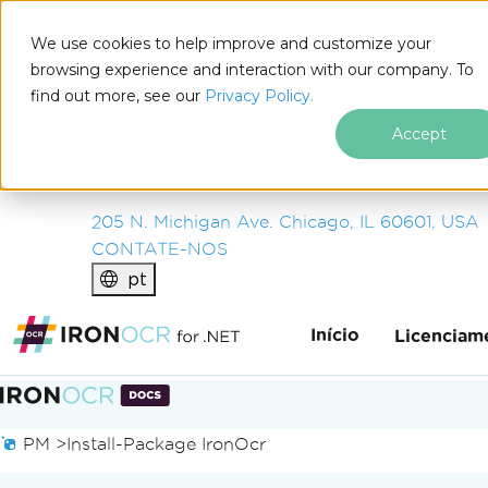
IRON
SOFTWARE
We use cookies to help improve and customize your
PRODUTOS
browsing experience and interaction with our company. To
find out more, see our
EMPRESA
Privacy Policy.
SOLUÇÕES
Accept
RECURSOS
SOBRE NÓS
205 N. Michigan Ave. Chicago, IL 60601, USA
CONTATE-NOS
pt
Início
Licenciam
Ir para o conteúdo do rodapé
PM >
Install-Package IronOcr