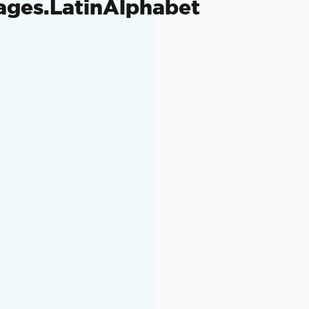
ages.LatinAlphabet
o
no IronOCR.
m PDFs
esult.
 processamento de imagem aplicados.
em uma máquina local
o System.Drawing