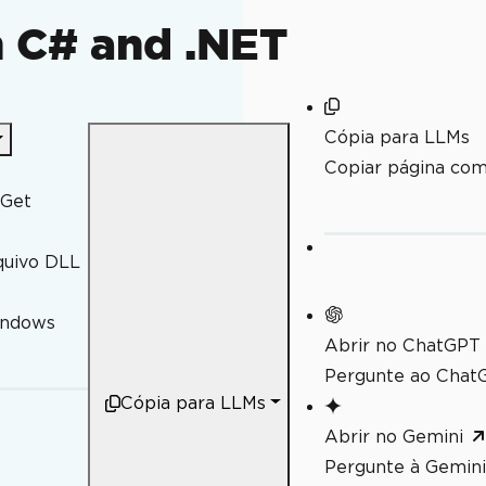
n C# and .NET
Cópia para LLMs
s)
Copiar página co
uGet
quivo DLL
indows
Abrir no ChatGPT
Pergunte ao ChatG
Cópia para LLMs
Abrir no Gemini
xto.
Pergunte à Gemini