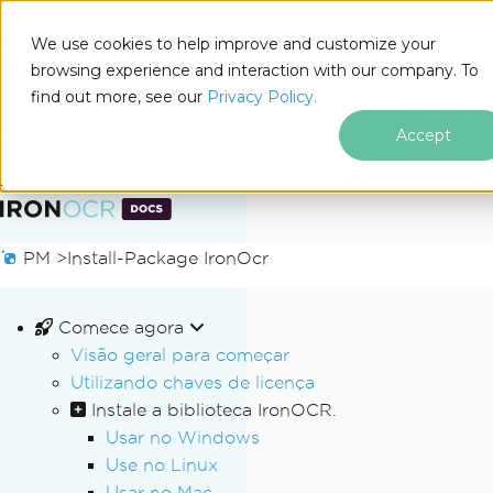
We use cookies to help improve and customize your
browsing experience and interaction with our company. To
Docs
find out more, see our
Privacy Policy.
for
Nesta página
.NET
Accept
Ir para o conteúdo do rodapé
PM >
Install-Package IronOcr
Comece agora
Visão geral para começar
Utilizando chaves de licença
Instale a biblioteca IronOCR.
Usar no Windows
Use no Linux
Usar no Mac