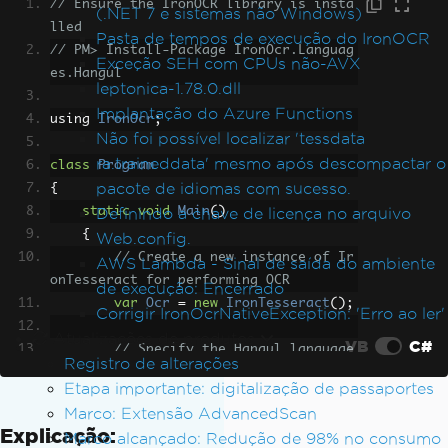
// Ensure the IronOCR library is insta
(.NET 7 e sistemas não Windows)
lled
Pasta de tempos de execução do IronOCR
// PM> Install-Package IronOcr.Languag
Exceção SEH com CPUs não-AVX
es.Hangul
leptonica-1.78.0.dll
Implantação do Azure Functions
using 
IronOcr
;
Não foi possível localizar 'tessdata
ra.traineddata' mesmo após descompactar o
class
Program
pacote de idiomas com sucesso.
{
static
Definindo a chave de licença no arquivo
void
Main
()
{
Web.config.
// Create a new instance of Ir
AWS Lambda - Sinal de saída do ambiente
onTesseract for performing OCR
de execução: Encerrado
var
Ocr
=
new
IronTesseract
();
Corrigir IronOcrNativeException: 'Erro ao ler'
Atualizações de produtos
VB
C#
// Specify the Hangul language 
Registro de alterações
pack for better accuracy with Korean t
Etapa importante: digitalização de passaportes
exts
Marco: Extensão AdvancedScan
Ocr
.
Language
=
OcrLanguage
.
Han
Explicação:
Marco alcançado: Redução de 98% no consumo
gul
;