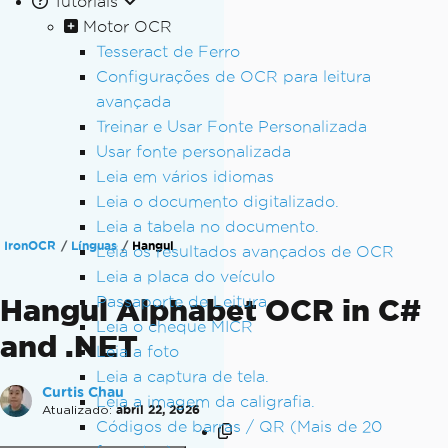
Tutoriais
Motor OCR
Tesseract de Ferro
Configurações de OCR para leitura
avançada
Treinar e Usar Fonte Personalizada
Usar fonte personalizada
Leia em vários idiomas
Leia o documento digitalizado.
Leia a tabela no documento.
IronOCR
Línguas
Hangul
Leia os resultados avançados de OCR
Leia a placa do veículo
Hangul Alphabet OCR in C#
Passaporte de Leitura
Leia o cheque MICR
and .NET
Leia a foto
Leia a captura de tela.
Curtis Chau
Leia a imagem da caligrafia.
Atualizado:
abril 22, 2026
Códigos de barras / QR (Mais de 20