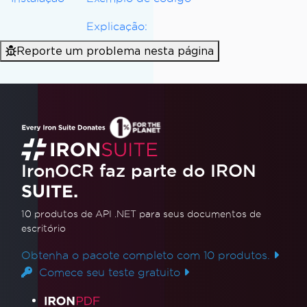
}
}
Explicação:
}
Reporte um problema nesta página
IronOCR faz parte do IRON
SUITE.
10 produtos de API .NET
para seus documentos de
escritório
Obtenha o pacote completo com 10 produtos.
Comece seu teste gratuito
Links de produtos