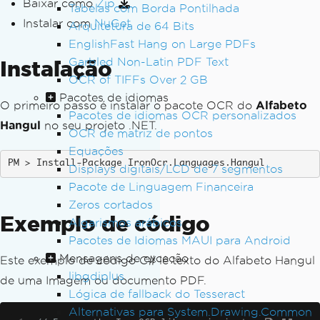
Baixar como
Zip
Tabelas com Borda Pontilhada
Instalar com
NuGet
Arquitetura de 64 Bits
EnglishFast Hang on Large PDFs
Garbled Non-Latin PDF Text
Instalação
OCR of TIFFs Over 2 GB
Pacotes de idiomas
O primeiro passo é instalar o pacote OCR do
Alfabeto
Pacotes de idiomas OCR personalizados
Hangul
no seu projeto .NET.
OCR de matriz de pontos
Equações
Install-Package IronOcr.Languages.Hangul
Displays digitais/LCD de 7 segmentos
Pacote de Linguagem Financeira
Zeros cortados
Exemplo de código
Algarismos arábicos
Pacotes de Idiomas MAUI para Android
Mensagens de exceção
Este exemplo de código C# lê texto do Alfabeto Hangul
libgdiplus
de uma Imagem ou documento PDF.
Lógica de fallback do Tesseract
Alternativas para System.Drawing.Common