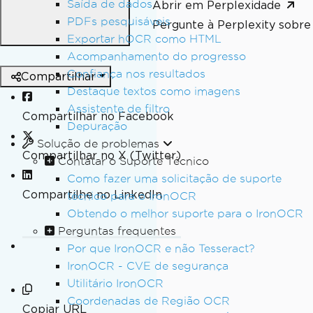
Saída de dados
Abrir em Perplexidade
PDFs pesquisáveis
Pergunte à Perplexity sobre 
Exportar hOCR como HTML
Acompanhamento do progresso
Confiança nos resultados
Compartilhar
Destaque textos como imagens
Assistente de filtro
Compartilhar no Facebook
Depuração
Solução de problemas
Compartilhar no X (Twitter)
Contatar o Suporte Técnico
Como fazer uma solicitação de suporte
Compartilhe no LinkedIn
técnico para o IronOCR
Obtendo o melhor suporte para o IronOCR
Perguntas frequentes
Por que IronOCR e não Tesseract?
IronOCR - CVE de segurança
Utilitário IronOCR
Coordenadas de Região OCR
Copiar URL