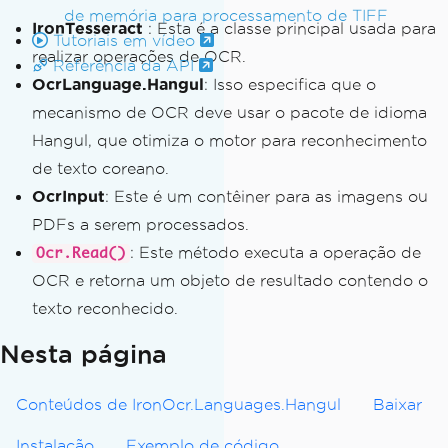
de memória para processamento de TIFF
IronTesseract
: Esta é a classe principal usada para
Tutoriais em vídeo
// Load the image or PDF you w
realizar operações de OCR.
ant to read
Referência da API
OcrLanguage.Hangul
: Isso especifica que o
        using 
(
var
Input
=
new
OcrInpu
t
(
@"images\Hangul.png"
))
mecanismo de OCR deve usar o pacote de idioma
{
Hangul, que otimiza o motor para reconhecimento
// Perform OCR to read the 
de texto coreano.
text from the image
OcrInput
: Este é um contêiner para as imagens ou
var
Result
=
Ocr
.
Read
(
Inpu
PDFs a serem processados.
t
);
: Este método executa a operação de
Ocr.Read()
// Extract the recognized 
OCR e retorna um objeto de resultado contendo o
text
texto reconhecido.
var
AllText
=
Result
.
Text
;
Nesta página
// Output the text to the 
console
Conteúdos de IronOcr.Languages.Hangul
Baixar
Console
.
WriteLine
(
AllTex
t
);
Instalação
Exemplo de código