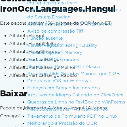
em uma máquina local
IronOcr.Languages.Hangul
Solução de problemas em versões antigas
do System.Drawing
Este pacote contém 156 idiomas de OCR for .NET:
Análise avançada no .NET Framework
Aviso de compressão Tiff
AlfabetoHangul
Função ausente
AlfabetoHangulMelhor
RenderPageBitmapHighQuality
AlfabetoHangulRápido
Exceção System.Memory
AlfabetoVerticalHangul
Arquivos PDF Grandes
Memória de Pico em OCR Massa
AlfabetoVerticalHangulMelhor
Arquivos TIFF Grandes Maiores que 2 GB
AlfabetoVerticalHangulRápido
Depuração iOS no Windows
Espaços em Branco Inesperados
Baixar
Arquivos de Idioma Faltando no ClickOnce
Quebras de Linha no TextBox do WinForms
Pacote de Idioma do Alfabeto Hangul [Alfabeto
ReadScreenShot em Aplicativos x86
Coreano]
Travamento de Formulário PDF no Linux
Melhorando a Precisão do OCR