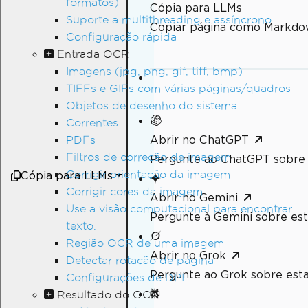
formatos)
Cópia para LLMs
Suporte a multithreading e assíncrono
Copiar página como Markdo
Configuração rápida
Entrada OCR
Imagens (jpg, png, gif, tiff, bmp)
TIFFs e GIFs com várias páginas/quadros
Objetos de desenho do sistema
Correntes
Abrir no ChatGPT
PDFs
Filtros de correção de imagem
Pergunte ao ChatGPT sobre 
Corrigir orientação da imagem
Cópia para LLMs
Corrigir cores da imagem
Abrir no Gemini
Use a visão computacional para encontrar
Pergunte à Gemini sobre est
texto.
Região OCR de uma imagem
Abrir no Grok
Detectar rotação de página
Pergunte ao Grok sobre esta
Configurações de DPI
Resultado do OCR