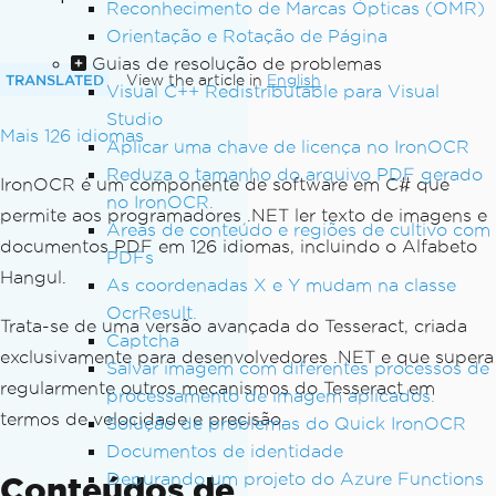
Reconhecimento de Marcas Ópticas (OMR)
Orientação e Rotação de Página
Guias de resolução de problemas
TRANSLATED
View the article in
English
Visual C++ Redistributable para Visual
Studio
Mais 126 idiomas
Aplicar uma chave de licença no IronOCR
Reduza o tamanho do arquivo PDF gerado
IronOCR é um componente de software em C# que
no IronOCR.
permite aos programadores .NET ler texto de imagens e
Áreas de conteúdo e regiões de cultivo com
documentos PDF em 126 idiomas, incluindo o Alfabeto
PDFs
Hangul.
As coordenadas X e Y mudam na classe
OcrResult.
Trata-se de uma versão avançada do Tesseract, criada
Captcha
exclusivamente para desenvolvedores .NET e que supera
Salvar imagem com diferentes processos de
regularmente outros mecanismos do Tesseract em
processamento de imagem aplicados.
termos de velocidade e precisão.
Solução de problemas do Quick IronOCR
Documentos de identidade
Depurando um projeto do Azure Functions
Conteúdos de