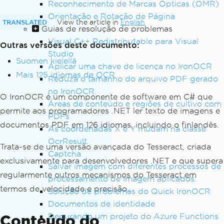
Reconhecimento de Marcas Ópticas (OMR)
Orientação e Rotação de Página
TRANSLATED
View the article in
English
Guias de resolução de problemas
Visual C++ Redistributable para Visual
Outras versões deste documento:
Studio
Suomen kielellä
Aplicar uma chave de licença no IronOCR
Mais 125 idiomas de OCR
Reduza o tamanho do arquivo PDF gerado
no IronOCR.
O IronOCR é um componente de software em C# que
Áreas de conteúdo e regiões de cultivo com
permite aos programadores .NET ler texto de imagens e
PDFs
documentos PDF em 126 idiomas, incluindo o finlandês.
As coordenadas X e Y mudam na classe
OcrResult.
Trata-se de uma versão avançada do Tesseract, criada
Captcha
exclusivamente para desenvolvedores .NET e que supera
Salvar imagem com diferentes processos de
regularmente outros mecanismos do Tesseract em
processamento de imagem aplicados.
termos de velocidade e precisão.
Solução de problemas do Quick IronOCR
Documentos de identidade
Conteúdo do
Depurando um projeto do Azure Functions