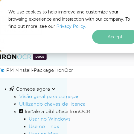
We use cookies to help improve and customize your
browsing experience and interaction with our company. To
Docs
find out more, see our
Privacy Policy.
for
Nesta página
.NET
Accept
Ir para o conteúdo do rodapé
PM >
Install-Package IronOcr
Comece agora
Visão geral para começar
Utilizando chaves de licença
Instale a biblioteca IronOCR.
Usar no Windows
Use no Linux
Usar no Mac