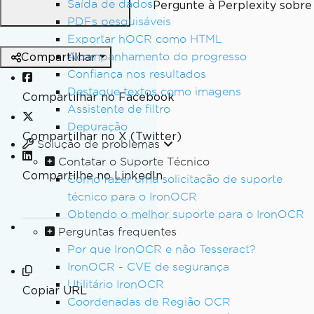
Saída de dados
Pergunte à Perplexity sobre 
PDFs pesquisáveis
Exportar hOCR como HTML
Compartilhar
Acompanhamento do progresso
Confiança nos resultados
Destaque textos como imagens
Compartilhar no Facebook
Assistente de filtro
Depuração
Compartilhar no X (Twitter)
Solução de problemas
Contatar o Suporte Técnico
Compartilhe no LinkedIn
Como fazer uma solicitação de suporte
técnico para o IronOCR
Obtendo o melhor suporte para o IronOCR
Perguntas frequentes
Por que IronOCR e não Tesseract?
IronOCR - CVE de segurança
Utilitário IronOCR
Copiar URL
Coordenadas de Região OCR