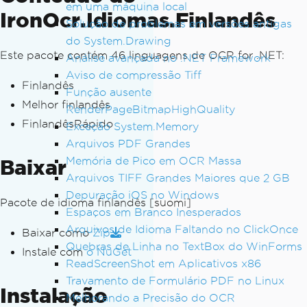
em uma máquina local
IronOcr.Idiomas.Finlandês
Solução de problemas em versões antigas
do System.Drawing
Este pacote contém 46 linguagens de OCR for .NET:
Análise avançada no .NET Framework
Aviso de compressão Tiff
Finlandês
Função ausente
Melhor finlandês
RenderPageBitmapHighQuality
FinlandêsRápido
Exceção System.Memory
Arquivos PDF Grandes
Memória de Pico em OCR Massa
Baixar
Arquivos TIFF Grandes Maiores que 2 GB
Depuração iOS no Windows
Pacote de idioma finlandês
[suomi]
Espaços em Branco Inesperados
Arquivos de Idioma Faltando no ClickOnce
Baixar como
Zip
Quebras de Linha no TextBox do WinForms
Instale com
o NuGet
ReadScreenShot em Aplicativos x86
Travamento de Formulário PDF no Linux
Instalação
Melhorando a Precisão do OCR