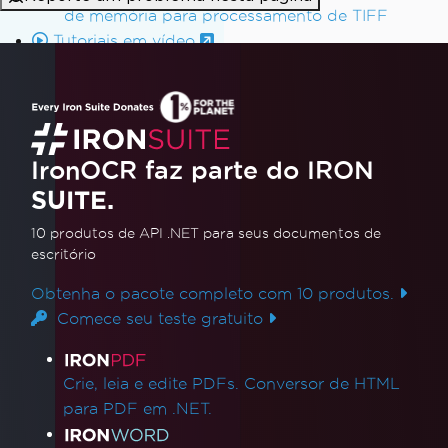
de memória para processamento de TIFF
Tutoriais em vídeo
// Output or process the extracted 
Referência da API
text as required
Console
.
WriteLine
(
AllText
);
// Exa
mple of outputting the text to the con
sole
}
IronOCR faz parte do IRON
SUITE.
10 produtos de API .NET
para seus documentos de
escritório
Obtenha o pacote completo com 10 produtos.
Comece seu teste gratuito
Links de produtos
Crie, leia e edite PDFs. Conversor de HTML
para PDF em .NET.