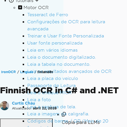
Tutoriais
Motor OCR
Tesseract de Ferro
Configurações de OCR para leitura
avançada
Treinar e Usar Fonte Personalizada
Usar fonte personalizada
Leia em vários idiomas
Leia o documento digitalizado.
Leia a tabela no documento.
Leia os resultados avançados de OCR
IronOCR
Línguas
finlandês
Leia a placa do veículo
Passaporte de Leitura
Finnish OCR in C# and .NET
Leia o cheque MICR
Leia a foto
Curtis Chau
Leia a captura de tela.
Atualizado:
abril 22, 2026
Leia a imagem da caligrafia.
Códigos de barras / QR (Mais de 20
Cópia para LLMs