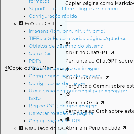
formatos)
Copiar página como Markdo
Suporte a multithreading e assíncrono
Configuração rápida
Entrada OCR
Imagens (jpg, png, gif, tiff, bmp)
TIFFs e GIFs com várias páginas/quadros
Objetos de desenho do sistema
Abrir no ChatGPT
Correntes
Pergunte ao ChatGPT sobre 
PDFs
Cópia para LLMs
Filtros de correção de imagem
Corrigir orientação da imagem
Abrir no Gemini
Corrigir cores da imagem
Pergunte à Gemini sobre est
Use a visão computacional para encontrar
texto.
Abrir no Grok
Região OCR de uma imagem
Pergunte ao Grok sobre esta
Detectar rotação de página
Configurações de DPI
Abrir em Perplexidade
Resultado do OCR