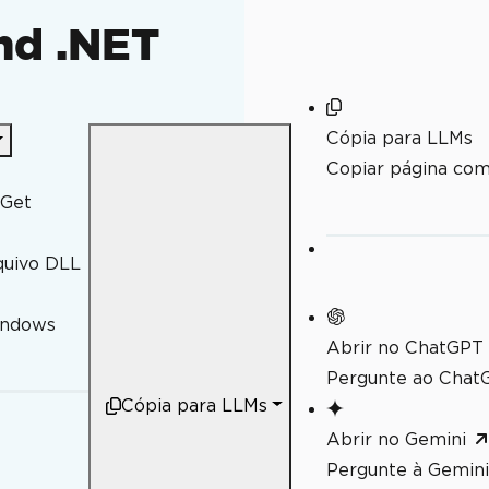
nd .NET
Cópia para LLMs
s)
Copiar página co
uGet
quivo DLL
indows
Abrir no ChatGPT
Pergunte ao ChatG
Cópia para LLMs
Abrir no Gemini
xto.
Pergunte à Gemini