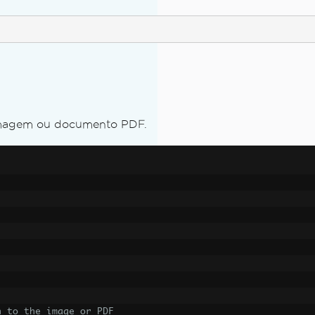
ity
 imagem ou documento PDF.
h to the image or PDF