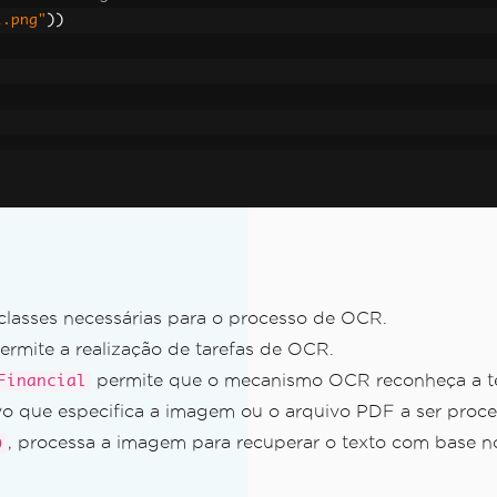
l.png"
))
classes necessárias para o processo de OCR.
(.NET 7 e sistemas não Windows)
permite a realização de tarefas de OCR.
permite que o mecanismo OCR reconheça a ter
Financial
o que especifica a imagem ou o arquivo PDF a ser proce
, processa a imagem para recuperar o texto com base n
)
ineddata' mesmo após descompactar o pacote de idiomas c