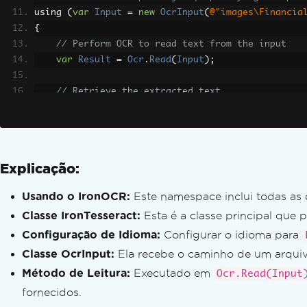
Pacotes de idiomas
using 
(
var
Input
=
new
OcrInput
(
@"images\Financia
Pacotes de idiomas OCR personalizados
{
OCR de matriz de pontos
// Perform OCR to read text from the input
Equações
var
Result
=
Ocr
.
Read
(
Input
);
Displays digitais/LCD de 7 segmentos
Pacote de Linguagem Financeira
// Retrieve the extracted text
var
AllText
=
Result
.
Text
;
Zeros cortados
}
Algarismos arábicos
Pacotes de Idiomas MAUI para Android
Mensagens de exceção
Explicação:
libgdiplus
Lógica de fallback do Tesseract
Usando o IronOCR:
Este namespace inclui todas as 
Alternativas para System.Drawing.Common 
Classe IronTesseract:
Esta é a classe principal que 
Pasta de tempos de execução do IronOCR
Configuração de Idioma:
Configurar o idioma para
Exceção SEH com CPUs não-AVX
Classe OcrInput:
Ela recebe o caminho de um arquiv
leptonica-1.78.0.dll
Método de Leitura:
Executado em
Ocr.Read(Input
Implantação do Azure Functions
fornecidos.
Não foi possível localizar 'tessdata ra.tra