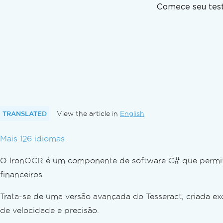
Região OCR de uma imagem
Comece seu test
Detectar rotação de página
Configurações de DPI
Resultado do OCR
Saída de dados
PDFs pesquisáveis
Exportar hOCR como HTML
Acompanhamento do progresso
Confiança nos resultados
Destaque textos como imagens
TRANSLATED
View the article in
English
Assistente de filtro
Mais 126 idiomas
Depuração
Solução de problemas
O IronOCR é um componente de software C# que permite
Contatar o Suporte Técnico
financeiros.
Como fazer uma solicitação de suporte técn
Obtendo o melhor suporte para o IronOCR
Trata-se de uma versão avançada do Tesseract, criada 
Perguntas frequentes
de velocidade e precisão.
Por que IronOCR e não Tesseract?