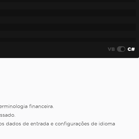
VB
C#
minologia financeira.
ssado.
os dados de entrada e configurações de idioma
om sucesso.