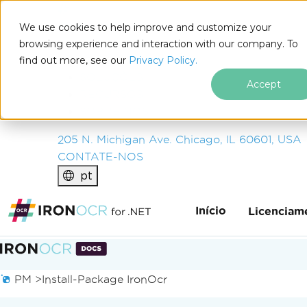
IRON
SOFTWARE
We use cookies to help improve and customize your
PRODUTOS
browsing experience and interaction with our company. To
find out more, see our
EMPRESA
Privacy Policy.
SOLUÇÕES
Accept
RECURSOS
SOBRE NÓS
205 N. Michigan Ave. Chicago, IL 60601, USA
CONTATE-NOS
pt
Início
Licenciam
Ir para o conteúdo do rodapé
PM >
Install-Package IronOcr