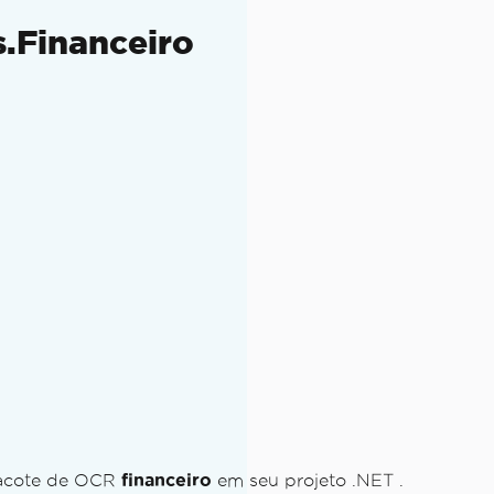
.Financeiro
o
no IronOCR.
m PDFs
esult.
 processamento de imagem aplicados.
em uma máquina local
o System.Drawing
 pacote de OCR
financeiro
em seu projeto .NET .