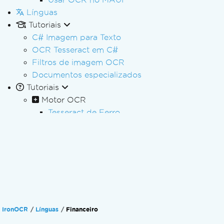
Línguas
Tutoriais
C# Imagem para Texto
OCR Tesseract em C#
Filtros de imagem OCR
Documentos especializados
Tutoriais
Motor OCR
Tesseract de Ferro
Configurações de OCR para leitura avançad
Treinar e Usar Fonte Personalizada
Usar fonte personalizada
Leia em vários idiomas
Leia o documento digitalizado.
Leia a tabela no documento.
Leia os resultados avançados de OCR
IronOCR
Línguas
Financeiro
Leia a placa do veículo