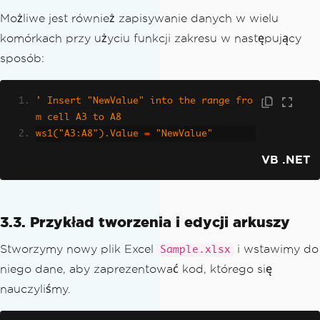
Możliwe jest również zapisywanie danych w wielu
komórkach przy użyciu funkcji zakresu w następujący
sposób:
' Insert "NewValue" into the range fro
m cell A3 to A8
ws1("A3:A8").Value = "NewValue"
VB .NET
3.3. Przykład tworzenia i edycji arkuszy
Stworzymy nowy plik Excel
i wstawimy do
Sample.xlsx
niego dane, aby zaprezentować kod, którego się
nauczyliśmy.