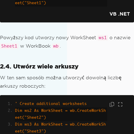
eet("Sheet1")
VB .NET
Powyższy kod utworzy nowy WorkSheet
o nazwie
ws1
w WorkBook
.
Sheet1
wb
2.4. Utwórz wiele arkuszy
W ten sam sposób można utworzyć dowolną liczbę
arkuszy roboczych:
' Create additional worksheets
Dim ws2 As WorkSheet = wb.CreateWorkSh
eet("Sheet2")
Dim ws3 As WorkSheet = wb.CreateWorkSh
eet("Sheet3")