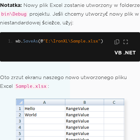
    ws1
(
"B1:B8"
).
Value
=
"RangeValue"
Notatka:
Nowy plik Excel zostanie utworzony w folderze
' Save the workbook as "Sample.xls
projektu. Jeśli chcemy utworzyć nowy plik w
bin\Debug
x"
niestandardowej ścieżce, użyj:
    wb.SaveAs("Sample.xlsx")
End Sub
wb
.
SaveAs
(@
"E:\IronXL\Sample.xlsx"
)
VB .NET
Oto zrzut ekranu naszego nowo utworzonego pliku
Excel
:
Sample.xlsx