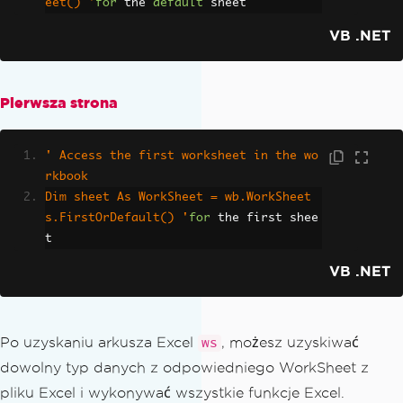
eet() '
for
 the 
default
 sheet
VB .NET
Pierwsza strona
' Access the first worksheet in the wo
rkbook
Dim sheet As WorkSheet = wb.WorkSheet
s.FirstOrDefault() '
for
 the first shee
t
VB .NET
Po uzyskaniu arkusza Excel
, możesz uzyskiwać
ws
dowolny typ danych z odpowiedniego WorkSheet z
pliku Excel i wykonywać wszystkie funkcje Excel.