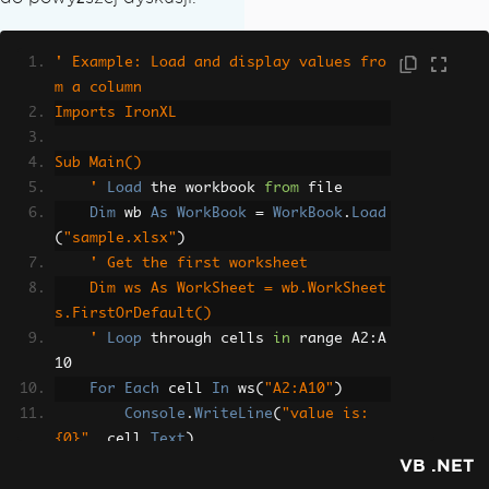
' Example: Load and display values fro
m a column
Imports IronXL
Sub Main()
    '
Load
 the workbook 
from
 file
Dim
 wb 
As
WorkBook
=
WorkBook
.
Load
(
"sample.xlsx"
)
' Get the first worksheet
    Dim ws As WorkSheet = wb.WorkSheet
s.FirstOrDefault()
    '
Loop
 through cells 
in
 range A2
:
A
10
For
Each
 cell 
In
 ws
(
"A2:A10"
)
Console
.
WriteLine
(
"value is: 
{0}"
,
 cell
.
Text
)
VB .NET
Next