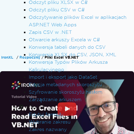
Odczyt pliku XLSX w C#
Odczyt pliku CSV w C#
Odczytywanie plików Excel w aplikacjach
ASP.NET Web Apps
Zapis CSV w .NET
Otwarcie arkuszy Excela w C#
Konwersja tabeli danych do CSV
Konwersja XLSX do CSV, JSON, XML
IronXL
Rozpocznij
Pliki Excel VB.NET
Konwersja Typów Plików Arkusza
Kalkulacyjnego
Import i eksport jako DataSet
Edycja metadanych skoroszytu
Szyfrowanie skoroszytu hasłem
Zarządzanie arkuszem
Arkusze
Edytuj formuły
Wybranie zakresu
Zakres nazwany