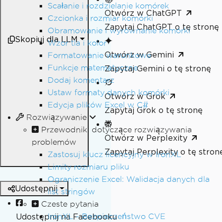
Scałanie i rozdzielanie komórek
Otwórz w ChatGPT
Czcionka i rozmiar komórki
Zapytaj ChatGPT o tę stronę
Obramowanie i wyrównanie komórki
Skopiuj dla LLM
Wzor tla i kolor
Otwórz w Gemini
Formatowanie warunkowe
Funkcje matematyczne
Zapytaj Gemini o tę stronę
Dodaj komentarz
Ustaw formaty danych komórki
Otwórz w Grok
Edycja plików Excel w C#
Zapytaj Grok o tę stronę
Rozwiązywanie
Przewodniki dotyczące rozwiązywania
Otwórz w Perplexity
problemów
Zapytaj Perplexity o tę stron
Zastosuj klucz licencyjny w IronXL
Limity rozmiaru pliku
Ograniczenie Excel: Walidacja danych dla
Udostępnij
list stringów
Czeste pytania
IronXL - Bezpieczeństwo CVE
Udostępnij na Facebooku