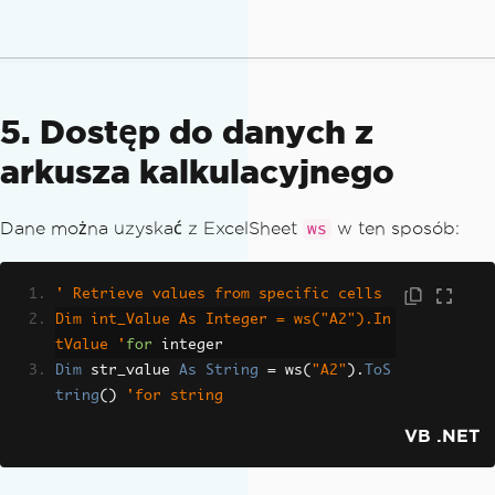
5. Dostęp do danych z
arkusza kalkulacyjnego
Dane można uzyskać z ExcelSheet
w ten sposób:
ws
' Retrieve values from specific cells
Dim int_Value As Integer = ws("A2").In
tValue '
for
 integer
Dim
 str_value 
As
String
=
 ws
(
"A2"
).
ToS
tring
()
'for string
VB .NET