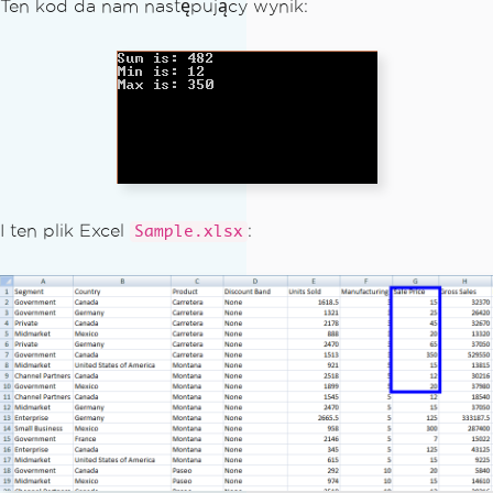
Ten kod da nam następujący wynik:
    Console.WriteLine("Sum is: {0}", s
um)
    Console.WriteLine("Min is: {0}", m
in)
    Console.WriteLine("Max is: {0}", m
ax)
    Console.ReadKey()
End Sub
I ten plik Excel
:
Sample.xlsx