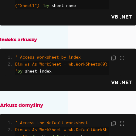
("Sheet1") '
by
 sheet name
VB .NET
Indeks arkuszy
' Access worksheet by index
Dim ws As WorkSheet = wb.WorkSheets(0) 
'
by
 sheet index
VB .NET
Arkusz domyślny
' Access the default worksheet
Dim ws As WorkSheet = wb.DefaultWorkSh