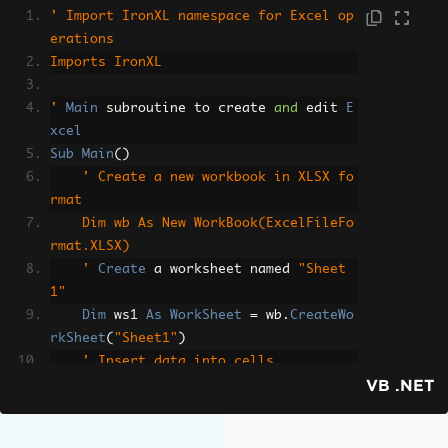
' Import IronXL namespace for Excel op
erations
Imports IronXL
'
Main
 subroutine to create 
and
 edit 
E
xcel
Sub
Main
()
' Create a new workbook in XLSX fo
rmat
    Dim wb As New WorkBook(ExcelFileFo
rmat.XLSX)
    '
Create
 a worksheet named 
"Sheet
1"
Dim
 ws1 
As
WorkSheet
=
 wb
.
CreateWo
rkSheet
(
"Sheet1"
)
' Insert data into cells
VB .NET
    ws1("A1").Value = "Hello"
    ws1("A2").Value = "World"
    '
Insert
 a range 
of
 values