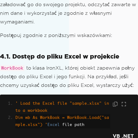
załadować go do swojego projektu, odczytać zawarte w
nim dane i wykorzystać je zgodnie z własnymi
wymaganiami.
Postępuj zgodnie z poniższymi wskazówkami:
4.1. Dostęp do pliku Excel w projekcie
to klasa IronXL, której obiekt zapewnia pełny
WorkBook
dostęp do pliku Excel i jego funkcji. Na przykład, jeśli
chcemy uzyskać dostęp do pliku Excel, wystarczy użyć:
' Load the Excel file "sample.xlsx" in
to a workbook
Dim wb As WorkBook = WorkBook.Load("sa
mple.xlsx") '
Excel
 file path
VB .NET