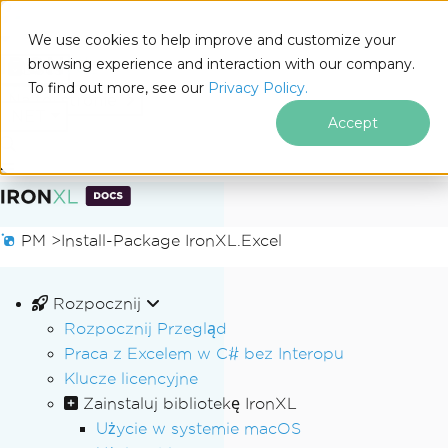
We use cookies to help improve and customize your
browsing experience and interaction with our company.
Docs
To find out more, see our
Privacy Policy.
for
Na tej stronie
.NET
Accept
Przejdź do treści stopki
PM >
Install-Package IronXL.Excel
Rozpocznij
Rozpocznij Przegląd
Praca z Excelem w C# bez Interopu
Klucze licencyjne
Zainstaluj bibliotekę IronXL
Użycie w systemie macOS