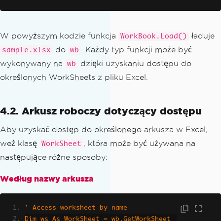
W powyższym kodzie funkcja
ładuje
WorkBook.Load()
do
. Każdy typ funkcji może być
sample.xlsx
wb
wykonywany na
dzięki uzyskaniu dostępu do
wb
określonych WorkSheets z pliku Excel.
4.2. Arkusz roboczy dotyczący dostępu
Aby uzyskać dostęp do określonego arkusza w Excel,
weź klasę
, która może być używana na
WorkSheet
następujące różne sposoby:
Według nazwy arkusza
' Access worksheet by name
Dim ws As WorkSheet = wb.GetWorkSheet