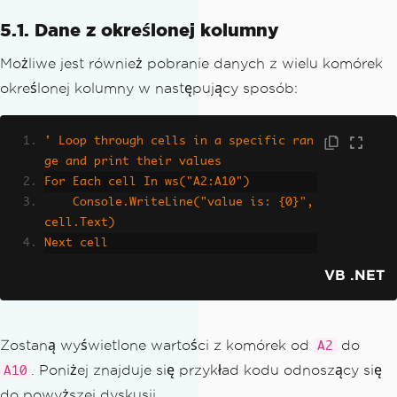
5.1. Dane z określonej kolumny
Możliwe jest również pobranie danych z wielu komórek
określonej kolumny w następujący sposób:
' Loop through cells in a specific ran
ge and print their values
For Each cell In ws("A2:A10")
    Console.WriteLine("value is: {0}", 
cell.Text)
Next cell
VB .NET
Zostaną wyświetlone wartości z komórek od
do
A2
. Poniżej znajduje się przykład kodu odnoszący się
A10
do powyższej dyskusji.