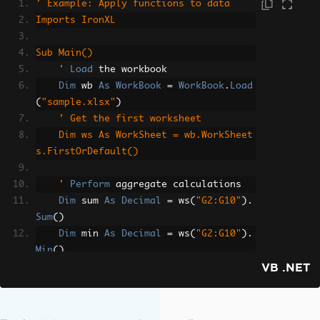
' Example: Apply functions to data
Imports IronXL
Sub Main()
    '
Load
 the workbook
Dim
 wb 
As
WorkBook
=
WorkBook
.
Load
(
"sample.xlsx"
)
' Get the first worksheet
    Dim ws As WorkSheet = wb.WorkSheet
s.FirstOrDefault()
    '
Perform
 aggregate calculations
Dim
 sum 
As
Decimal
=
 ws
(
"G2:G10"
).
Sum
()
Dim
 min 
As
Decimal
=
 ws
(
"G2:G10"
).
Min
()
VB .NET
Dim
 max 
As
Decimal
=
 ws
(
"G2:G10"
).
Max
()
' Print the results