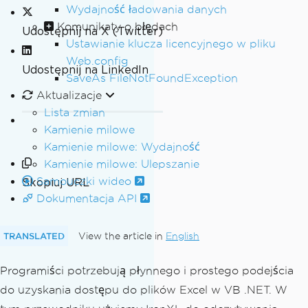
Wydajność ładowania danych
Komunikaty o błędach
Udostępnij na X (Twitter)
Ustawianie klucza licencyjnego w pliku
Web.config
Udostępnij na LinkedIn
SaveAs FileNotFoundException
Aktualizacje
Lista zmian
Kamienie milowe
Kamienie milowe: Wydajność
Kamienie milowe: Ulepszanie
Samouczki wideo
Skopiuj URL
Dokumentacja API
TRANSLATED
View the article in
English
Programiści potrzebują płynnego i prostego podejścia
do uzyskania dostępu do plików Excel w VB .NET. W