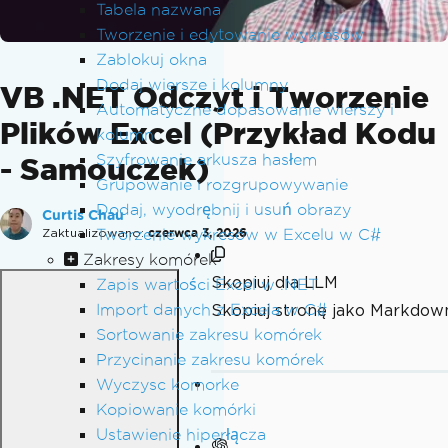
Tabela nazwana
Tworzenie i edytowanie wykresów
Zablokuj okna
Dodaj wiersze i kolumny
VB .NET Odczyt i Tworzenie
Automatyczne dopasowanie wierszy i
Plików Excel (Przykład Kodu
kolumn
Szyfrowanie arkusza hasłem
- Samouczek)
Grupowanie i rozgrupowywanie
Dodaj, wyodrębnij i usuń obrazy
Curtis Chau
Zaktualizowano:
Tworzenie wykresów w Excelu w C#
czerwca 3, 2026
Zakresy komórek
Skopiuj dla LLM
Zapis wartości Excel w .NET
Import danych z Excela w C#
Skopiuj stronę jako Markdow
Sortowanie zakresu komórek
Przycinanie zakresu komórek
Wyczysc komorke
Kopiowanie komórki
Ustawienie hiperłącza