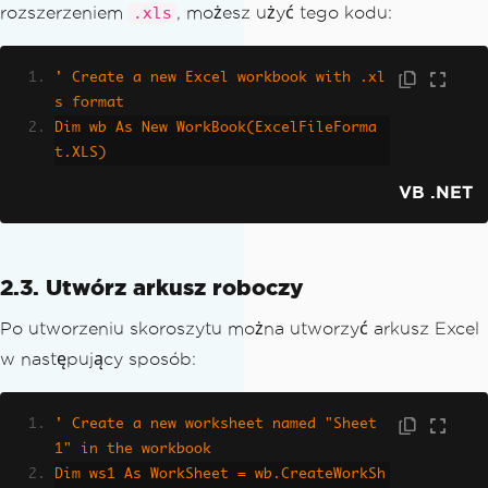
rozszerzeniem
, możesz użyć tego kodu:
.xls
' Create a new Excel workbook with .xl
s format
Dim wb As New WorkBook(ExcelFileForma
t.XLS)
VB .NET
2.3. Utwórz arkusz roboczy
Po utworzeniu skoroszytu można utworzyć arkusz Excel
w następujący sposób:
' Create a new worksheet named "Sheet
1" in the workbook
Dim ws1 As WorkSheet = wb.CreateWorkSh