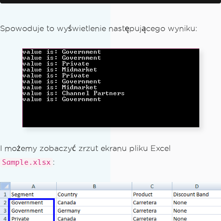
Console
.
ReadKey
()
End
Sub
Spowoduje to wyświetlenie następującego wyniku:
I możemy zobaczyć zrzut ekranu pliku Excel
:
Sample.xlsx