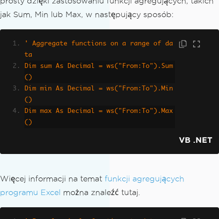
prosty dzięki zastosowaniu funkcji agregujących, takich
jak Sum, Min lub Max, w następujący sposób:
' Aggregate functions on a range of da
ta
Dim sum As Decimal = ws("From:To").Sum
()
Dim min As Decimal = ws("From:To").Min
()
Dim max As Decimal = ws("From:To").Max
()
VB .NET
Więcej informacji na temat
funkcji agregujących
programu Excel
można znaleźć tutaj.