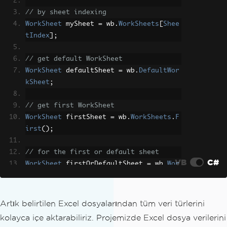
// by sheet indexing
WorkSheet
 mySheet 
=
 wb
.
WorkSheets
[
Shee
tIndex
];
// get default WorkSheet
WorkSheet
 defaultSheet 
=
 wb
.
DefaultWor
kSheet
;
// get first WorkSheet
WorkSheet
 firstSheet 
=
 wb
.
WorkSheets
.
F
irst
();
// for the first or default sheet
VB
C#
WorkSheet
 firstOrDefaultSheet 
=
 wb
.
Wor
kSheets
.
FirstOrDefault
();
Artık belirtilen Excel dosyalarından tüm veri türlerini
kolayca içe aktarabiliriz. Projemizde Excel dosya verilerini