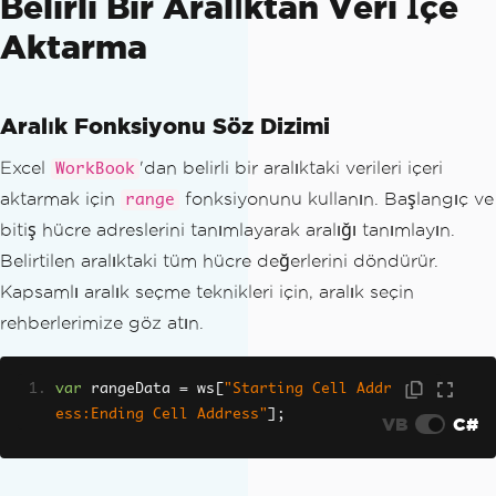
Belirli Bir Aralıktan Veri İçe
Aktarma
Aralık Fonksiyonu Söz Dizimi
Excel
'dan belirli bir aralıktaki verileri içeri
WorkBook
aktarmak için
fonksiyonunu kullanın. Başlangıç ve
range
bitiş hücre adreslerini tanımlayarak aralığı tanımlayın.
Belirtilen aralıktaki tüm hücre değerlerini döndürür.
Kapsamlı aralık seçme teknikleri için, aralık seçin
rehberlerimize göz atın.
var
 rangeData 
=
 ws
[
"Starting Cell Addr
ess:Ending Cell Address"
];
VB
C#