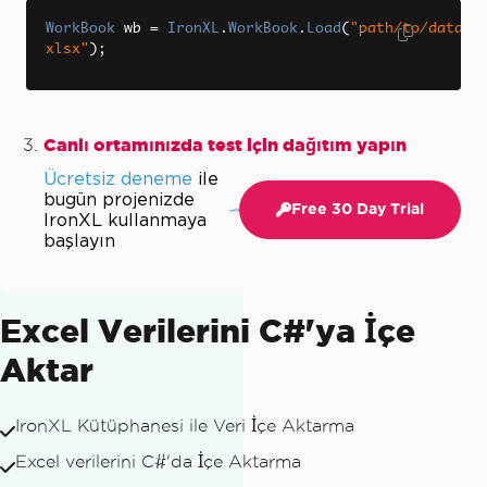
WorkBook
 wb 
=
IronXL
.
WorkBook
.
Load
(
"path/to/data.
xlsx"
);
Canlı ortamınızda test için dağıtım yapın
Ücretsiz deneme
ile
bugün projenizde
Free 30 Day Trial
IronXL kullanmaya
başlayın
Excel Verilerini C#'ya İçe
Aktar
IronXL Kütüphanesi ile Veri İçe Aktarma
Excel verilerini C#'da İçe Aktarma