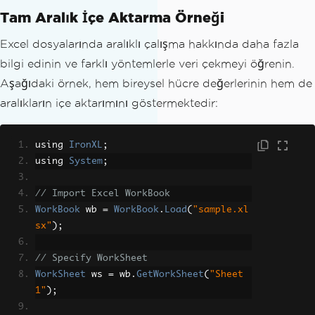
Tam Aralık İçe Aktarma Örneği
Excel dosyalarında aralıklı çalışma hakkında daha fazla
bilgi edinin ve farklı yöntemlerle veri çekmeyi öğrenin.
Aşağıdaki örnek, hem bireysel hücre değerlerinin hem de
aralıkların içe aktarımını göstermektedir:
using 
IronXL
;
using 
System
;
// Import Excel WorkBook
WorkBook
 wb 
=
WorkBook
.
Load
(
"sample.xl
sx"
);
// Specify WorkSheet
WorkSheet
 ws 
=
 wb
.
GetWorkSheet
(
"Sheet
1"
);