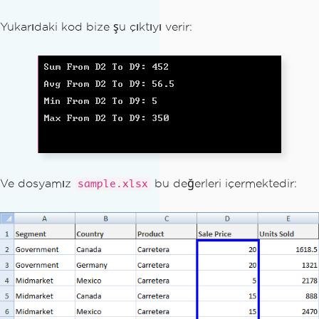
Console
.
WriteLine
(
"Sum From D2 To D9: 
Yukarıdaki kod bize şu çıktıyı verir:
{0}"
,
 sum
);
Console
.
WriteLine
(
"Avg From D2 To D9: 
{0}"
,
 avg
);
Console
.
WriteLine
(
"Min From D2 To D9: 
{0}"
,
 min
);
Console
.
WriteLine
(
"Max From D2 To D9: 
{0}"
,
 max
);
Console
.
ReadKey
();
Ve dosyamız
bu değerleri içermektedir:
sample.xlsx