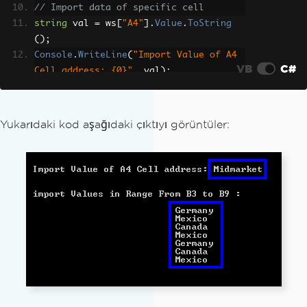
// Import data of specific cell
string
 val 
=
 ws
[
"A4"
].
Value
.
ToString
();
Console
.
WriteLine
(
"Import Value of A4 
VB
C#
Cell address: {0}"
,
 val
);
Console
.
WriteLine
(
"import Values in Ra
nge From B3 To B9 :\n"
);
Yukarıdaki kod aşağıdaki çıktıyı görüntüler:
// Import data in specific range
foreach
(
var
 item 
in
 ws
[
"B3:B9"
])
{
Console
.
WriteLine
(
item
.
Value
.
ToStr
ing
());
}
Console
.
ReadKey
();