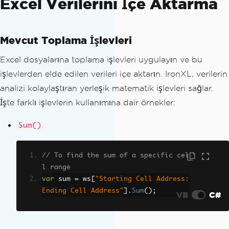
Excel Verilerini İçe Aktarma
Mevcut Toplama İşlevleri
Excel dosyalarına toplama işlevleri uygulayın ve bu
işlevlerden elde edilen verileri içe aktarın. IronXL, verilerin
analizi kolaylaştıran yerleşik matematik işlevleri sağlar.
İşte farklı işlevlerin kullanımına dair örnekler:
Sum()
// To find the sum of a specific cel
l range
var
 sum 
=
 ws
[
"Starting Cell Address:
Ending Cell Address"
].
Sum
();
VB
C#