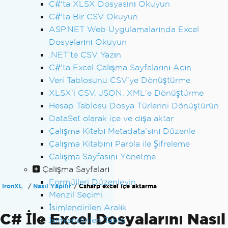
C#'ta XLSX Dosyasını Okuyun
C#'ta Bir CSV Okuyun
ASP.NET Web Uygulamalarında Excel
Dosyalarını Okuyun
.NET'te CSV Yazın
C#'ta Excel Çalışma Sayfalarını Açın
Veri Tablosunu CSV'ye Dönüştürme
XLSX'i CSV, JSON, XML'e Dönüştürme
Hesap Tablosu Dosya Türlerini Dönüştürün
DataSet olarak içe ve dışa aktar
Çalışma Kitabı Metadata'sını Düzenle
Çalışma Kitabını Parola ile Şifreleme
Çalışma Sayfasını Yönetme
Çalışma Sayfaları
Formülleri Düzenleyin
IronXL
Nasıl Yapılır
Csharp excel içe aktarma
Menzil Seçimi
İsimlendirilen Aralık
C# İle Excel Dosyalarını Nasıl
İsimlendirilen Tablo