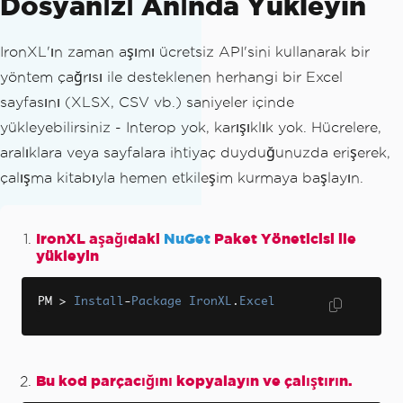
Dosyanızı Anında Yükleyin
IronXL'ın zaman aşımı ücretsiz API'sini kullanarak bir
yöntem çağrısı ile desteklenen herhangi bir Excel
sayfasını (XLSX, CSV vb.) saniyeler içinde
yükleyebilirsiniz - Interop yok, karışıklık yok. Hücrelere,
aralıklara veya sayfalara ihtiyaç duyduğunuzda erişerek,
çalışma kitabıyla hemen etkileşim kurmaya başlayın.
IronXL aşağıdaki
NuGet
Paket Yöneticisi ile
yükleyin
PM 
>
Install
-
Package
IronXL
.
Excel
Bu kod parçacığını kopyalayın ve çalıştırın.