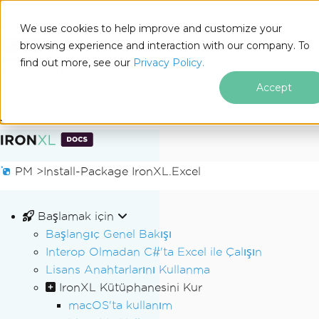
We use cookies to help improve and customize your
browsing experience and interaction with our company. To
Docs
find out more, see our
Privacy Policy.
for
Bu Sayfada
.NET
Accept
Altbilgi içeriğine atla
PM >
Install-Package IronXL.Excel
Başlamak için
Başlangıç Genel Bakışı
Interop Olmadan C#'ta Excel ile Çalışın
Lisans Anahtarlarını Kullanma
IronXL Kütüphanesini Kur
macOS'ta kullanım