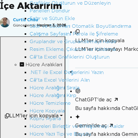
İçe Aktarırım
Grafikler Oluşturun ve Düzenleyin
Panelleri Dondur
Satır ve Sütun Ekle
Curtis Chau
Güncellendi:
Haziran 3, 2026
Satır ve Sütunları Otomatik Boyutlandırma
Çalışma Sayfasını Parola ile Şifreleme
LLM'ler için kopyala
Gruplandır ve Gruplandırmayı Kaldır
LLM'ler için sayfayı Mar
Resim Ekleme, Çıkarma ve Kaldırma
C#'ta Excel Grafiklerini Oluşturun
Hücre Aralıkları
.NET ile Excel Değerlerini Yazın
C#'ta Excel Verilerini Alın
Hücre Aralığını Sırala
Hücre Aralığını Kırp
ChatGPT'de aç
Hücre Temizleme
Bu sayfa hakkında ChatG
Hücre Kopyala
LLM'ler için kopyala
Köprü Ayarla
Gemini'de aç
Hücreleri Birleştir ve Birleştirmeyi Kaldır
Hücre Yazı Tipi ve Boyutu
Bu sayfa hakkında Gemini