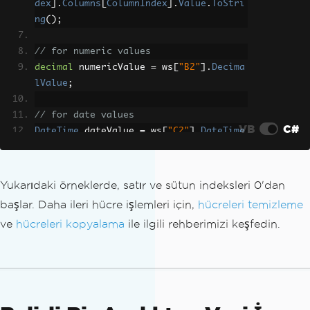
dex
].
Columns
[
ColumnIndex
].
Value
.
ToStri
ng
();
// for numeric values
decimal
 numericValue 
=
 ws
[
"B2"
].
Decima
lValue
;
// for date values
VB
C#
DateTime
 dateValue 
=
 ws
[
"C2"
].
DateTime
Value
;
Yukarıdaki örneklerde, satır ve sütun indeksleri 0'dan
başlar. Daha ileri hücre işlemleri için,
hücreleri temizleme
ve
hücreleri kopyalama
ile ilgili rehberimizi keşfedin.