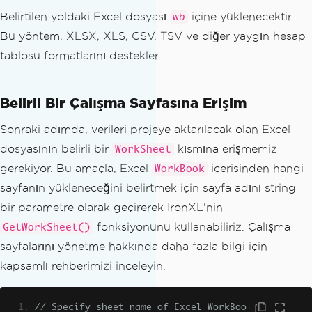
Belirtilen yoldaki Excel dosyası
içine yüklenecektir.
wb
Bu yöntem, XLSX, XLS, CSV, TSV ve diğer yaygın hesap
tablosu formatlarını destekler.
Belirli Bir Çalışma Sayfasına Erişim
Sonraki adımda, verileri projeye aktarılacak olan Excel
dosyasının belirli bir
kısmına erişmemiz
WorkSheet
gerekiyor. Bu amaçla, Excel
içerisinden hangi
WorkBook
sayfanın yükleneceğini belirtmek için sayfa adını string
bir parametre olarak geçirerek IronXL'nin
fonksiyonunu kullanabiliriz. Çalışma
GetWorkSheet()
sayfalarını yönetme hakkında daha fazla bilgi için
kapsamlı rehberimizi inceleyin.
// Specify sheet name of Excel WorkBoo