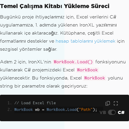
Temel Çalışma Kitabı Yükleme Süreci
Bugünkü proje ihtiyaçlarımız için, Excel verilerini C#
uygulamamıza, 1. adımda yüklenen IronXL yazılımını
kullanarak içe aktaracağız. Kütüphane, çeşitli Excel
formatlarını destekler ve
hesap tablolarını yüklemek
için
sezgisel yöntemler sağlar.
Adım 2 için, IronXL'nin
fonksiyonunu
WorkBook.Load()
kullanarak C# projemizdeki Excel
WorkBook
yüklenecektir. Bu fonksiyonda, Excel
yolunu
WorkBook
string bir parametre olarak geçiriyoruz:
// Load Excel file
WorkBook
 wb 
=
WorkBook
.
Load
(
"Path"
);
VB
C#