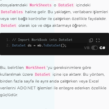
dosyalarındaki
o
içindeki
WorkSheets
DataSet
haline gelir. Bu yaklaşım, veritabanı işlemleri
DataTables
veya veri bağlı kontroller ile çalışırken özellikle faydalıdır.
olarak içe ve dışa aktarmayı öğrenin.
DataSet
// Import WorkBook into DataSet
DataSet
 ds 
=
 wb
.
ToDataSet
();
VB
C#
Bu, belirtilen
'yu gereksinimlere göre
WorkSheet
kullanılmak üzere
içine içe aktarır. Bu yöntem,
DataSet
birden fazla sayfa ile aynı anda çalışırken veya Excel
verilerini ADO.NET işlemleri ile entegre ederken özellikle
güçlüdür.