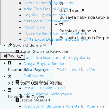
Hücre Kenarlığı & Hizalama
Arka Plan Deseni & Renk
Grok'ta aç
Koşullu Biçimlendirme
Bu sayfa hakkında Grok'a
Matematik Fonksiyonları
Yorum Ekle
Perplexity'de aç
Hücre Verileri Biçimlerini Ayarlayın
Bu sayfa hakkında Perple
C#'ta Excel Dosyalarını Düzenleyin
Sorun Giderme
Sorun Giderme Kılavuzları
Paylaş
IronXL'de lisans anahtarı uygulama
Dosya Boyutu Sınırları
Facebook'ta Paylaş
Excel Kısıtlaması: Dizi Listeleri İçin Veri
Doğrulama
Sıkça Sorulan Sorular
X (Twitter) Üzerinde Paylaş
IronXL - Güvenlik CVE
Veri Yükleme Performansı
LinkedIn'de Paylaş
İstisna Mesajları
Web.config'de Lisans Anahtarını Ayarlama