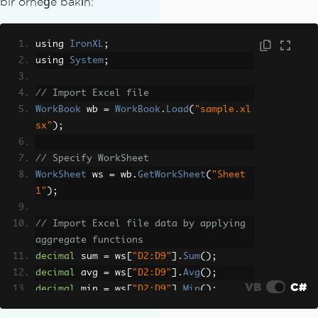
bir örneğe bakın:
using 
IronXL
;
using 
System
;
// Import Excel file
WorkBook
 wb 
=
WorkBook
.
Load
(
"sample.xl
sx"
);
// Specify WorkSheet
WorkSheet
 ws 
=
 wb
.
GetWorkSheet
(
"Sheet
1"
);
// Import Excel file data by applying 
aggregate functions
decimal
 sum 
=
 ws
[
"D2:D9"
].
Sum
();
decimal
 avg 
=
 ws
[
"D2:D9"
].
Avg
();
VB
C#
decimal
 min 
=
 ws
[
"D2:D9"
].
Min
();
decimal
 max 
=
 ws
[
"D2:D9"
].
Max
();