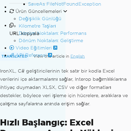
SaveAs FileNotFoundException
Ürün Güncellemeleri
Değişiklik Günlüğü
Kilometre Taşları
URL kopyala
Dönüm Noktaları: Performans
Dönüm Noktaları: Geliştirme
Video Eğitimleri
API Referansi
TRANSLATED
View the article in
English
IronXL, C# geliştiricilerinin tek satır bir kodla Excel
verilerini içe aktarmalarını sağlar, Interop bağımlılıklarına
ihtiyaç duymadan XLSX, CSV ve diğer formatları
destekler, böylece veri işleme için hücrelere, aralıklara ve
çalışma sayfalarına anında erişim sağlar.
Hızlı Başlangıç: Excel