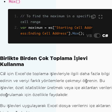
Max()
// To find the maximum in a specific 
cell range
var
 maximum 
=
 ws
[
"Starting Cell Addr
ess:Ending Cell Address"
].
Max
();
VB
C#
Birlikte Birden Çok Toplama İşlevi
Kullanma
C# için Excel'de toplama işlevleriyle ilgili daha fazla bilgi
edinin ve veriyi farklı yöntemlerle çekmeyi öğrenin. Bu
işlevler, özet istatistikler üretmek veya içe aktarılan verileri
doğrulamak için özellikle faydalıdır.
Bu işlevleri uygulayarak Excel dosya verilerini içe aktaran