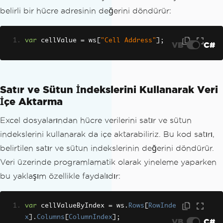
belirli bir hücre adresinin değerini döndürür:
var
 cellValue 
=
 ws
[
"Cell Address"
];
VB
C#
Satır ve Sütun İndekslerini Kullanarak Veri
İçe Aktarma
Excel dosyalarından hücre verilerini satır ve sütun
indekslerini kullanarak da içe aktarabiliriz. Bu kod satırı,
belirtilen satır ve sütun indekslerinin değerini döndürür.
Veri üzerinde programlamatik olarak yineleme yaparken
bu yaklaşım özellikle faydalıdır:
var
 cellValueByIndex 
=
 ws
.
Rows
[
RowInde
x
].
Columns
[
ColumnIndex
];
VB
C#