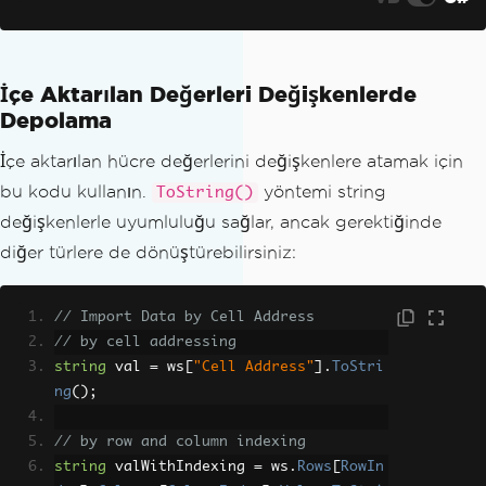
İçe Aktarılan Değerleri Değişkenlerde
Depolama
İçe aktarılan hücre değerlerini değişkenlere atamak için
bu kodu kullanın.
yöntemi string
ToString()
değişkenlerle uyumluluğu sağlar, ancak gerektiğinde
diğer türlere de dönüştürebilirsiniz:
// Import Data by Cell Address
// by cell addressing
string
 val 
=
 ws
[
"Cell Address"
].
ToStri
ng
();
// by row and column indexing
string
 valWithIndexing 
=
 ws
.
Rows
[
RowIn