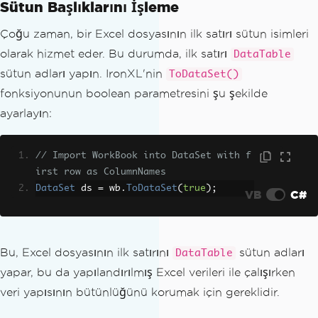
Sütun Başlıklarını İşleme
Çoğu zaman, bir Excel dosyasının ilk satırı sütun isimleri
olarak hizmet eder. Bu durumda, ilk satırı
DataTable
sütun adları yapın. IronXL'nin
ToDataSet()
fonksiyonunun boolean parametresini şu şekilde
ayarlayın:
// Import WorkBook into DataSet with f
irst row as ColumnNames
DataSet
 ds 
=
 wb
.
ToDataSet
(
true
);
VB
C#
Bu, Excel dosyasının ilk satırını
sütun adları
DataTable
yapar, bu da yapılandırılmış Excel verileri ile çalışırken
veri yapısının bütünlüğünü korumak için gereklidir.