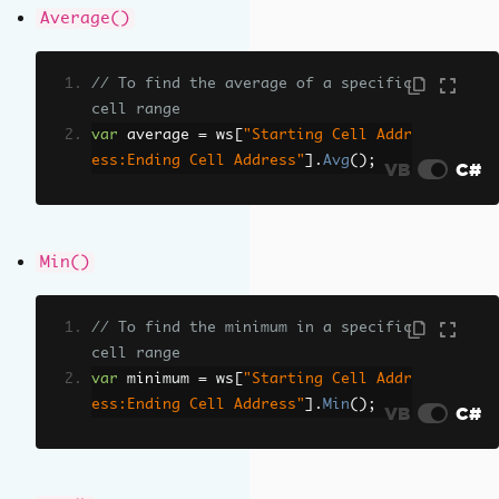
Average()
// To find the average of a specific 
cell range
var
 average 
=
 ws
[
"Starting Cell Addr
ess:Ending Cell Address"
].
Avg
();
VB
C#
Min()
// To find the minimum in a specific 
cell range
var
 minimum 
=
 ws
[
"Starting Cell Addr
ess:Ending Cell Address"
].
Min
();
VB
C#