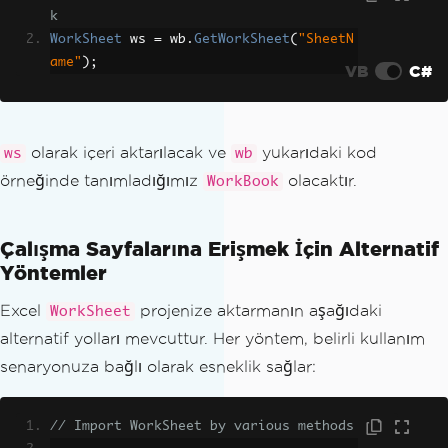
k
WorkSheet
 ws 
=
 wb
.
GetWorkSheet
(
"SheetN
ame"
);
VB
C#
olarak içeri aktarılacak ve
yukarıdaki kod
ws
wb
örneğinde tanımladığımız
olacaktır.
WorkBook
Çalışma Sayfalarına Erişmek İçin Alternatif
Yöntemler
Excel
projenize aktarmanın aşağıdaki
WorkSheet
alternatif yolları mevcuttur. Her yöntem, belirli kullanım
senaryonuza bağlı olarak esneklik sağlar:
// Import WorkSheet by various methods