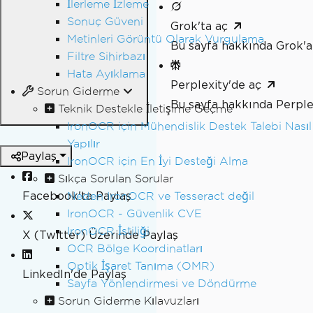
İlerleme İzleme
Sonuç Güveni
Grok'ta aç
Metinleri Görüntü Olarak Vurgulama
Bu sayfa hakkında Grok'a
Filtre Sihirbazı
Hata Ayıklama
Perplexity'de aç
Sorun Giderme
Bu sayfa hakkında Perple
Teknik Destekle İletişime Geçme
IronOCR için Mühendislik Destek Talebi Nasıl
Yapılır
Paylaş
IronOCR için En İyi Desteği Alma
Sıkça Sorulan Sorular
Facebook'ta Paylaş
Neden IronOCR ve Tesseract değil
IronOCR - Güvenlik CVE
IronOCR İstiliği
X (Twitter) Üzerinde Paylaş
OCR Bölge Koordinatları
Optik İşaret Tanıma (OMR)
LinkedIn'de Paylaş
Sayfa Yönlendirmesi ve Döndürme
Sorun Giderme Kılavuzları