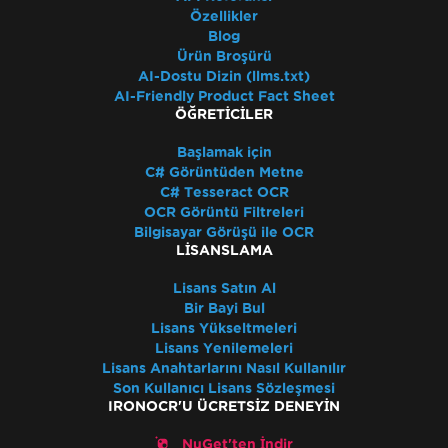
Özellikler
Blog
Ürün Broşürü
AI-Dostu Dizin (llms.txt)
AI-Friendly Product Fact Sheet
ÖĞRETICILER
Başlamak için
C# Görüntüden Metne
C# Tesseract OCR
OCR Görüntü Filtreleri
Bilgisayar Görüşü ile OCR
LISANSLAMA
Lisans Satın Al
Bir Bayi Bul
Lisans Yükseltmeleri
Lisans Yenilemeleri
Lisans Anahtarlarını Nasıl Kullanılır
Son Kullanıcı Lisans Sözleşmesi
IRONOCR'U ÜCRETSIZ DENEYIN
NuGet'ten İndir