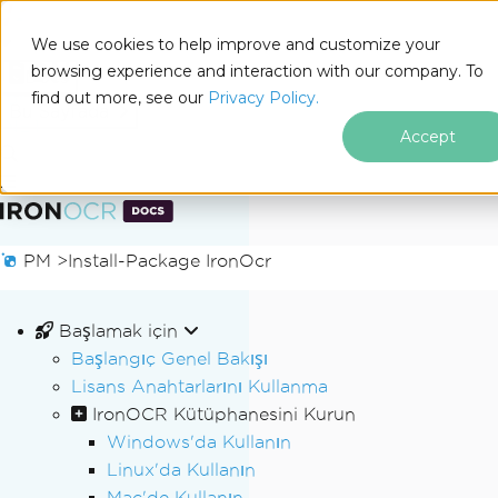
We use cookies to help improve and customize your
browsing experience and interaction with our company. To
Docs
find out more, see our
Privacy Policy.
for
Bu Sayfada
.NET
Accept
Altbilgi içeriğine atla
PM >
Install-Package IronOcr
Başlamak için
Başlangıç Genel Bakışı
Lisans Anahtarlarını Kullanma
IronOCR Kütüphanesini Kurun
Windows'da Kullanın
Linux'da Kullanın
Mac'de Kullanın