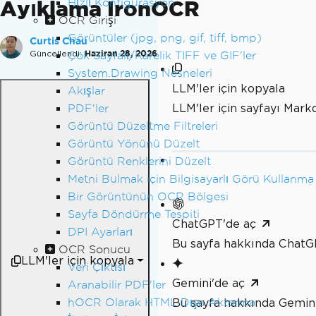
Ayıklama IronOCR
Hızlı Konfigürasyon
OCR Girişi
Görüntüler (jpg, png, gif, tiff, bmp)
Curtis Chau
Güncellendi:
Haziran 28, 2026
Çok Sayfalı/Karelik TIFF ve GIF'ler
System.Drawing Nesneleri
LLM'ler için kopyala
Akışlar
LLM'ler için sayfayı Mar
PDF'ler
Görüntü Düzeltme Filtreleri
Görüntü Yönünü Düzelt
Görüntü Renklerini Düzelt
Metni Bulmak için Bilgisayarlı Görü Kullanma
Bir Görüntünün OCR Bölgesi
Sayfa Döndürme Tespiti
ChatGPT'de aç
DPI Ayarları
Bu sayfa hakkında ChatG
OCR Sonucu
LLM'ler için kopyala
Veri Çıktısı
Gemini'de aç
Aranabilir PDF'ler
hOCR Olarak HTML Dışa Aktarma
Bu sayfa hakkında Gemini