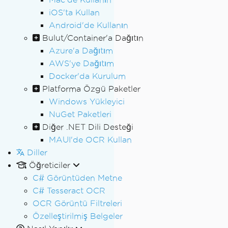
iOS'ta Kullan
Android'de Kullanın
Bulut/Container'a Dağıtın
Azure'a Dağıtım
AWS'ye Dağıtım
Docker'da Kurulum
Platforma Özgü Paketler
Windows Yükleyici
NuGet Paketleri
Diğer .NET Dili Desteği
MAUI'de OCR Kullan
Diller
Öğreticiler
C# Görüntüden Metne
C# Tesseract OCR
OCR Görüntü Filtreleri
Özelleştirilmiş Belgeler