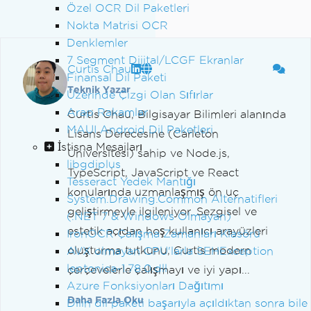
Özel OCR Dil Paketleri
Nokta Matrisi OCR
Denklemler
7 Segment Dijital/LCGF Ekranlar
Curtis Chau
Finansal Dil Paketi
Teknik Yazar
Üzerinde Çizgi Olan Sıfırlar
Arap Rakamlar
Curtis Chau, Bilgisayar Bilimleri alanında
MAUI Android Dil Paketleri
Lisans Derecesine (Carleton
İstisna Mesajları
Üniversitesi) sahip ve Node.js,
libgdiplus
TypeScript, JavaScript ve React
Tesseract Yedek Mantığı
konularında uzmanlaşmış ön uç
System.Drawing.Common Alternatifleri
geliştirmeyle ilgileniyor. Sezgisel ve
(.NET 7 & Windows Olmayan)
estetik açıdan hoş kullanıcı arayüzleri
IronOCR Çalışma Zamanları Klasörü
oluşturma tutkunu, Curtis modern
AVX olmayan CPU'larla SEHException
leptonica-1.78.0.dll
çerçevelerle çalışmayı ve iyi yapı...
Azure Fonksiyonları Dağıtımı
Daha Fazla Oku
Dilin dil paketi başarıyla açıldıktan sonra bile