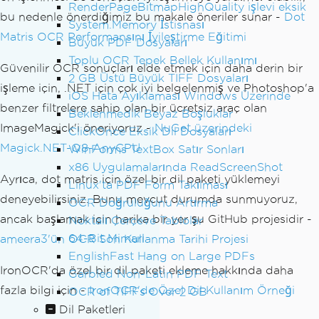
RenderPageBitmapHighQuality işlevi eksik
bu nedenle önerdiğimiz bu makale öneriler sunar -
Dot
System.Memory İstisnası
Matris OCR Performansını İyileştirme Eğitimi
Büyük PDF Dosyaları
Toplu OCR Tepek Bellek Kullanımı
Güvenilir OCR sonuçları elde etmek için daha derin bir
2 GB Üstü Büyük TIFF Dosyaları
işleme için, .NET için çok iyi belgelenmiş ve Photoshop'a
iOS Hata Ayıklaması Windows Üzerinde
benzer filtrelere sahip olan bir ücretsiz araç olan
Beklenmedik Beyaz Boşluklar
ImageMagick'i öneriyoruz -
NuGet üzerindeki
ClickOnce Eksik Dil Dosyaları
Magick.NET-Q8-AnyCPU
WinForms TextBox Satır Sonları
x86 Uygulamalarında ReadScreenShot
Ayrıca, dot matris için özel bir dil paketi yüklemeyi
Linux'ta PDF Form Takılması
deneyebilirsiniz. Bunu mevcut durumda sunmuyoruz,
OCR Doğruluğunu Artırma
ancak başlamak için harika bir yer şu GitHub projesidir -
Noktalı Çerçeve Tablolar
64-Bit Mimari
ameera3'ün OCR Son Kullanma Tarihi Projesi
EnglishFast Hang on Large PDFs
IronOCR'da özel bir dil paketi ekleme hakkında daha
Garbled Non-Latin PDF Text
fazla bilgi için -
IronOCR'de Özel Dil Kullanım Örneği
OCR of TIFFs Over 2 GB
Dil Paketleri