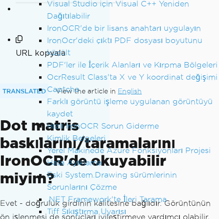
Visual Studio için Visual C++ Yeniden
Dağıtılabilir
IronOCR'de bir lisans anahtarı uygulayın
IronOcr'deki çıktı PDF dosyası boyutunu
URL kopyala
küçült
PDF'ler ile İçerik Alanları ve Kırpma Bölgeleri
OcrResult Class'ta X ve Y koordinat değişimi
Captcha
TRANSLATED
View the article in
English
Farklı görüntü işleme uygulanan görüntüyü
kaydet
Dot matris
Hızlı IronOCR Sorun Giderme
Kimlik Belgeleri
baskılarını/taramalarını
Yerel Makinede Azure Fonksiyonları Projesi
IronOCR'de okuyabilir
Hata Ayıklama
miyim?
Eski System.Drawing sürümlerinin
Sorunlarını Çözme
.NET Framework'te İleri Tarama
Evet - doğruluk girdinin kalitesine bağlıdır. Görüntünün
Tiff Sıkıştırma Uyarısı
ön işlenmesi de sonuçları iyileştirmeye yardımcı olabilir,