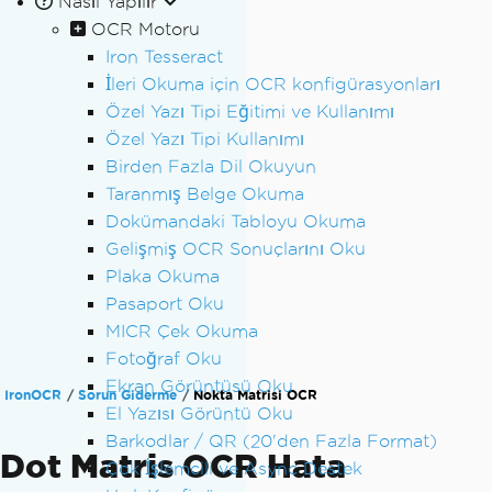
Nasıl Yapılır
OCR Motoru
Iron Tesseract
İleri Okuma için OCR konfigürasyonları
Özel Yazı Tipi Eğitimi ve Kullanımı
Özel Yazı Tipi Kullanımı
Birden Fazla Dil Okuyun
Taranmış Belge Okuma
Dokümandaki Tabloyu Okuma
Gelişmiş OCR Sonuçlarını Oku
Plaka Okuma
Pasaport Oku
MICR Çek Okuma
Fotoğraf Oku
Ekran Görüntüsü Oku
IronOCR
Sorun Giderme
Nokta Matrisi OCR
El Yazısı Görüntü Oku
Barkodlar / QR (20'den Fazla Format)
Dot Matris OCR Hata
Çok İşlemcili ve Async Destek