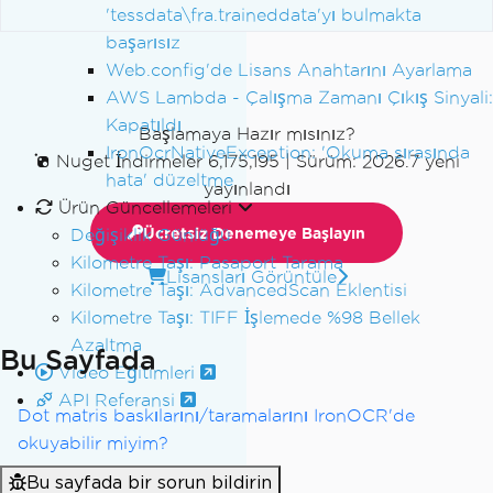
'tessdata\fra.traineddata'yı bulmakta
başarısız
Web.config'de Lisans Anahtarını Ayarlama
AWS Lambda - Çalışma Zamanı Çıkış Sinyali:
Kapatıldı
Başlamaya Hazır mısınız?
IronOcrNativeException: 'Okuma sırasında
Nuget İndirmeler 6,175,195
|
Sürüm: 2026.7 yeni
hata' düzeltme
yayınlandı
Ürün Güncellemeleri
Değişiklik Günlüğü
Ücretsiz Denemeye Başlayın
Kilometre Taşı: Pasaport Tarama
Lisansları Görüntüle
Kilometre Taşı: AdvancedScan Eklentisi
Kilometre Taşı: TIFF İşlemede %98 Bellek
Azaltma
Bu Sayfada
Video Eğitimleri
API Referansi
Dot matris baskılarını/taramalarını IronOCR'de
okuyabilir miyim?
Bu sayfada bir sorun bildirin