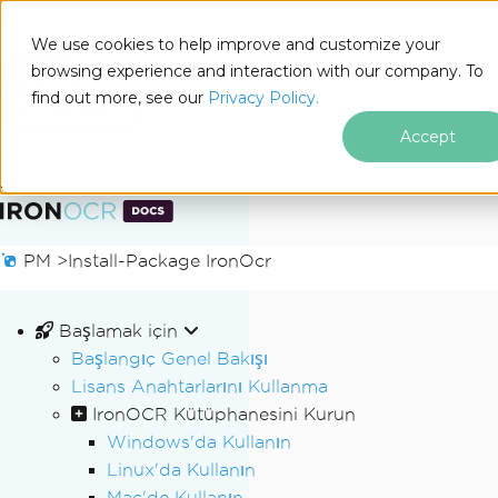
We use cookies to help improve and customize your
browsing experience and interaction with our company. To
Docs
find out more, see our
Privacy Policy.
for
Bu Sayfada
.NET
Accept
Altbilgi içeriğine atla
PM >
Install-Package IronOcr
Başlamak için
Başlangıç Genel Bakışı
Lisans Anahtarlarını Kullanma
IronOCR Kütüphanesini Kurun
Windows'da Kullanın
Linux'da Kullanın
Mac'de Kullanın