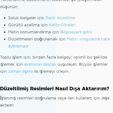
.
Scale
(
150
,
true
);
// Enhance fo
düşünün:
r OCR
Soluk belgeler için
Renk düzeltme
// Perform OCR on corrected image
Gürültü azaltma için
Kalite filtreleri
OcrResult
 result 
=
 ocrTesseract
.
Read
(
i
Metin konumlandırma için
Bilgisayarlı görü
mageInput
);
Düzeltmeleri doğrulamak için
Metin vurgulama hata
// Access extracted text
ayıklaması
string
 extractedText 
=
 result
.
Text
;
Toplu işlem için, birden fazla belgeyi verimli bir şekilde
işlemek için
asenkron destek
uygulayın. Büyük işlemler
için
zaman aşımı
ile işlemeyi izleyin.
Düzeltilmiş Resimleri Nasıl Dışa Aktarırım?
İşlenmiş resimleri doğrulama veya ileri kullanım için dışa
aktarın: