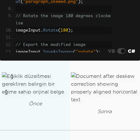
ut
(
"paragraph_skewed.png"
);
// Rotate the image 180 degrees clockw
ise
imageInput
.
Rotate
(
180
);
// Export the modified image
VB
C#
imageInput
.
SaveAsImages
(
"rotate"
);
Önce
Sonra