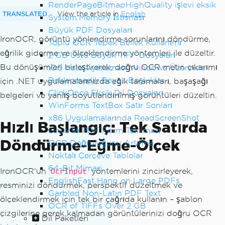
RenderPageBitmapHighQuality işlevi eksik
TRANSLATED
View the article in
English
System.Memory İstisnası
Büyük PDF Dosyaları
IronOCR, görüntü yönlendirme sorunlarını döndürme,
Toplu OCR Tepek Bellek Kullanımı
eğrilik giderme ve ölçeklendirme yöntemleri ile düzeltir.
2 GB Üstü Büyük TIFF Dosyaları
Bu dönüşümleri birleştirerek, doğru OCR metin çıkarımı
iOS Hata Ayıklaması Windows Üzerinde
Beklenmedik Beyaz Boşluklar
için .NET uygulamalarınızda eğik taramaları, başaşağı
ClickOnce Eksik Dil Dosyaları
belgeleri ve yanlış boyutlandırılmış görüntüleri düzeltin.
WinForms TextBox Satır Sonları
x86 Uygulamalarında ReadScreenShot
Hızlı Başlangıç: Tek Satırda
Linux'ta PDF Form Takılması
Döndürme-Eğme-Ölçek
OCR Doğruluğunu Artırma
Noktalı Çerçeve Tablolar
64-Bit Mimari
IronOCR'un
yöntemlerini zincirleyerek,
OcrInput
EnglishFast Hang on Large PDFs
resminizi döndürmek, perspektif düzeltmek ve
Garbled Non-Latin PDF Text
ölçeklendirmek için tek bir çağrıda kullanın – şablon
OCR of TIFFs Over 2 GB
çizgilerine gerek kalmadan görüntülerinizi doğru OCR
Dil Paketleri