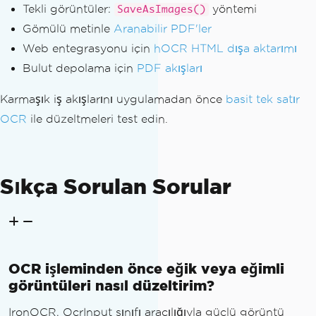
Tekli görüntüler:
yöntemi
SaveAsImages()
Gömülü metinle
Aranabilir PDF'ler
Web entegrasyonu için
hOCR HTML dışa aktarımı
Bulut depolama için
PDF akışları
Karmaşık iş akışlarını uygulamadan önce
basit tek satır
OCR
ile düzeltmeleri test edin.
Sıkça Sorulan Sorular
OCR işleminden önce eğik veya eğimli
görüntüleri nasıl düzeltirim?
IronOCR, OcrInput sınıfı aracılığıyla güçlü görüntü