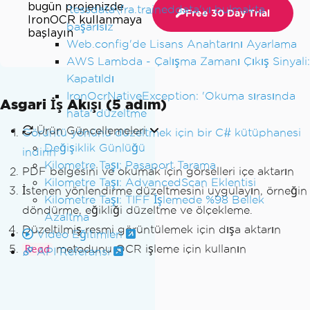
bugün projenizde
'tessdata\fra.traineddata'yı bulmakta
Free 30 Day Trial
IronOCR kullanmaya
başarısız
başlayın
Web.config'de Lisans Anahtarını Ayarlama
AWS Lambda - Çalışma Zamanı Çıkış Sinyali:
Kapatıldı
IronOcrNativeException: 'Okuma sırasında
Asgari İş Akışı (5 adım)
hata' düzeltme
Ürün Güncellemeleri
Görüntü yönünü düzeltmek için bir C# kütüphanesi
Değişiklik Günlüğü
indirin
Kilometre Taşı: Pasaport Tarama
PDF belgesini ve okumak için görselleri içe aktarın
Kilometre Taşı: AdvancedScan Eklentisi
İstenen yönlendirme düzeltmesini uygulayın, örneğin
Kilometre Taşı: TIFF İşlemede %98 Bellek
döndürme, eğikliği düzeltme ve ölçekleme.
Azaltma
Düzeltilmiş resmi görüntülemek için dışa aktarın
Video Eğitimleri
metodunu OCR işleme için kullanın
Read
API Referansi