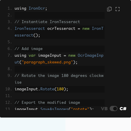
using 
IronOcr
;
// Instantiate IronTesseract
IronTesseract
 ocrTesseract 
=
new
IronT
esseract
();
// Add image
using 
var
 imageInput 
=
new
OcrImageInp
ut
(
"paragraph_skewed.png"
);
// Rotate the image 180 degrees clockw
ise
imageInput
.
Rotate
(
180
);
// Export the modified image
VB
C#
imageInput
.
SaveAsImages
(
"rotate"
);