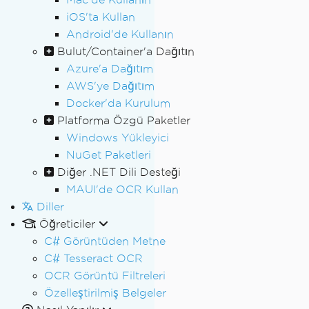
iOS'ta Kullan
Android'de Kullanın
Bulut/Container'a Dağıtın
Azure'a Dağıtım
AWS'ye Dağıtım
Docker'da Kurulum
Platforma Özgü Paketler
Windows Yükleyici
NuGet Paketleri
Diğer .NET Dili Desteği
MAUI'de OCR Kullan
Diller
Öğreticiler
C# Görüntüden Metne
C# Tesseract OCR
OCR Görüntü Filtreleri
Özelleştirilmiş Belgeler