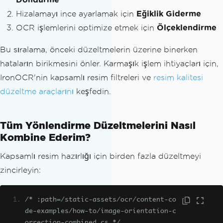
Hizalamayı ince ayarlamak için
Eğiklik Giderme
OCR işlemlerini optimize etmek için
Ölçeklendirme
Bu sıralama, önceki düzeltmelerin üzerine binerken
hataların birikmesini önler. Karmaşık işlem ihtiyaçları için,
IronOCR'nin kapsamlı resim filtreleri ve
resim kalitesi
düzeltme araçlarını
keşfedin.
Tüm Yönlendirme Düzeltmelerini Nasıl
Kombine Ederim?
Kapsamlı resim hazırlığı için birden fazla düzeltmeyi
zincirleyin:
/* :path=/static-assets/ocr/content-co
de-examples/how-to/image-orientation-c
orrection-combined.cs */