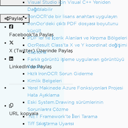
Visual Studio için Visual C++ Yeniden
Dağıtılabilir
IronOCR'de bir lisans anahtarı uygulayın
Paylaş
IronOcr'deki çıktı PDF dosyası boyutunu
küçült
Facebook'ta Paylaş
PDF'ler ile İçerik Alanları ve Kırpma Bölgeleri
OcrResult Class'ta X ve Y koordinat değişimi
X (Twitter) Üzerinde Paylaş
Captcha
Farklı görüntü işleme uygulanan görüntüyü
kaydet
LinkedIn'de Paylaş
Hızlı IronOCR Sorun Giderme
Kimlik Belgeleri
Yerel Makinede Azure Fonksiyonları Projesi
Hata Ayıklama
Eski System.Drawing sürümlerinin
Sorunlarını Çözme
URL kopyala
.NET Framework'te İleri Tarama
Tiff Sıkıştırma Uyarısı