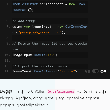
IronTesseract
 ocrTesseract 
=
new
IronT
esseract
();
// Add image
using 
var
 imageInput 
=
new
OcrImageInp
ut
(
"paragraph_skewed.png"
);
// Rotate the image 180 degrees clockw
ise
imageInput
.
Rotate
(
180
);
// Export the modified image
VB
C#
imageInput
.
SaveAsImages
(
"rotate"
);
Değiştirilmiş görüntüleri
yöntemi ile dışa
SaveAsImages
aktarın. Aşağıda, döndürme işlemi öncesi ve sonrası
görüntü gösterilmektedir.