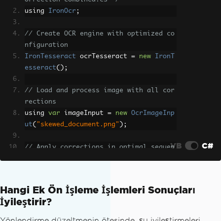
using 
IronOcr
;
// Create OCR engine with optimized co
nfiguration
IronTesseract
 ocrTesseract 
=
new
IronT
esseract
();
// Load and process image with all cor
rections
using 
var
 imageInput 
=
new
OcrImageInp
ut
(
"skewed_document.png"
);
VB
C#
// Apply corrections in optimal sequen
ce
imageInput
.
Rotate
(
90
)
// Fix major 
Hangi Ek Ön İşleme İşlemleri Sonuçları
orientation
İyileştirir?
.
Deskew
(
15
)
// Correct mi
nor tilts
Yönlendirme düzeltmenin ötesinde, şu iyileştirmeleri