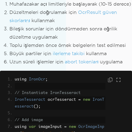
Muhafazakar açı limitleriyle başlayarak (10-15 derece)
Düzeltmeleri doğrulamak için
OcrResult güven
skorlarını
kullanmak
Bileşik sorunlar için döndürmeden sonra eğrilik
düzeltme uygulamak
Toplu işlemden önce örnek belgelerin test edilmesi
Büyük partiler için
ilerleme takibi
kullanma
Uzun süreli işlemler için
abort tokenları
uygulama
using 
IronOcr
;
// Instantiate IronTesseract
IronTesseract
 ocrTesseract 
=
new
IronT
esseract
();
// Add image
using 
var
 imageInput 
=
new
OcrImageInp