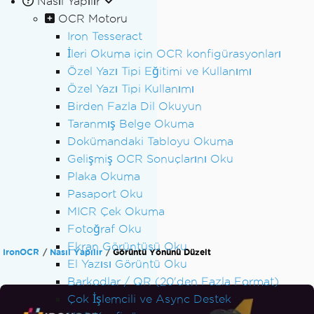
Nasıl Yapılır
OCR Motoru
Iron Tesseract
İleri Okuma için OCR konfigürasyonları
Özel Yazı Tipi Eğitimi ve Kullanımı
Özel Yazı Tipi Kullanımı
Birden Fazla Dil Okuyun
Taranmış Belge Okuma
Dokümandaki Tabloyu Okuma
Gelişmiş OCR Sonuçlarını Oku
Plaka Okuma
Pasaport Oku
MICR Çek Okuma
Fotoğraf Oku
Ekran Görüntüsü Oku
IronOCR
Nasıl Yapılır
Görüntü Yönünü Düzelt
El Yazısı Görüntü Oku
Barkodlar / QR (20'den Fazla Format)
Çok İşlemcili ve Async Destek