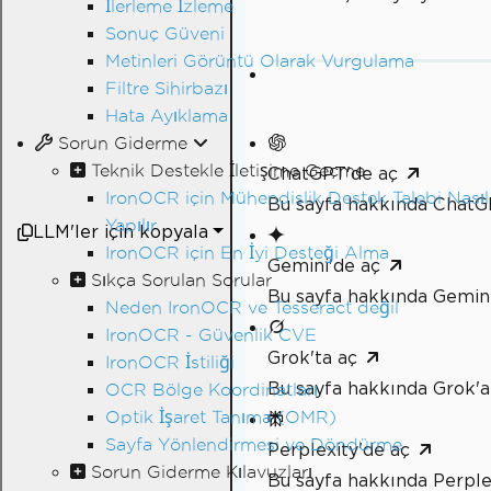
İlerleme İzleme
Sonuç Güveni
Metinleri Görüntü Olarak Vurgulama
Filtre Sihirbazı
Hata Ayıklama
Sorun Giderme
Teknik Destekle İletişime Geçme
ChatGPT'de aç
IronOCR için Mühendislik Destek Talebi Nasıl
Bu sayfa hakkında ChatG
Yapılır
LLM'ler için kopyala
IronOCR için En İyi Desteği Alma
Gemini'de aç
Sıkça Sorulan Sorular
Bu sayfa hakkında Gemini
Neden IronOCR ve Tesseract değil
IronOCR - Güvenlik CVE
Grok'ta aç
IronOCR İstiliği
Bu sayfa hakkında Grok'a
OCR Bölge Koordinatları
Optik İşaret Tanıma (OMR)
Sayfa Yönlendirmesi ve Döndürme
Perplexity'de aç
Sorun Giderme Kılavuzları
Bu sayfa hakkında Perple