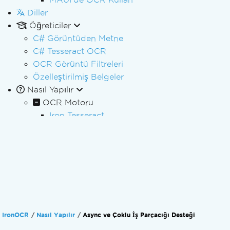
Diller
Öğreticiler
C# Görüntüden Metne
C# Tesseract OCR
OCR Görüntü Filtreleri
Özelleştirilmiş Belgeler
Nasıl Yapılır
OCR Motoru
Iron Tesseract
İleri Okuma için OCR konfigürasyonları
Özel Yazı Tipi Eğitimi ve Kullanımı
Özel Yazı Tipi Kullanımı
Birden Fazla Dil Okuyun
Taranmış Belge Okuma
Dokümandaki Tabloyu Okuma
Gelişmiş OCR Sonuçlarını Oku
IronOCR
Nasıl Yapılır
Async ve Çoklu İş Parçacığı Desteği
Plaka Okuma