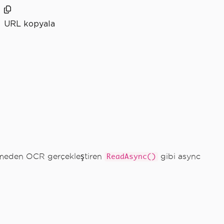
URL kopyala
llemeden OCR gerçekleştiren
gibi async
ReadAsync()