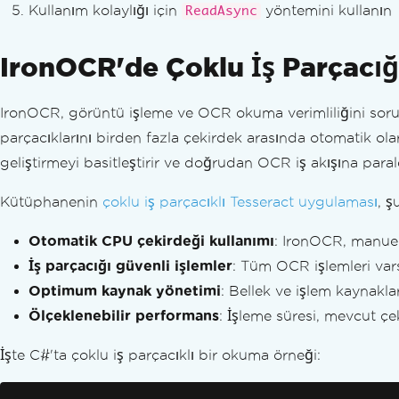
Dil Paketleri
Kullanım kolaylığı için
yöntemini kullanın
ReadAsync
Özel OCR Dil Paketleri
Nokta Matrisi OCR
IronOCR'de Çoklu İş Parçacığı
Denklemler
7 Segment Dijital/LCGF Ekranlar
IronOCR, görüntü işleme ve OCR okuma verimliliğini sorunsu
Finansal Dil Paketi
parçacıklarını birden fazla çekirdek arasında otomatik olar
Üzerinde Çizgi Olan Sıfırlar
geliştirmeyi basitleştirir ve doğrudan OCR iş akışına paral
Arap Rakamlar
MAUI Android Dil Paketleri
Kütüphanenin
çoklu iş parçacıklı Tesseract uygulaması
, ş
İstisna Mesajları
libgdiplus
Otomatik CPU çekirdeği kullanımı
: IronOCR, manuel 
Tesseract Yedek Mantığı
İş parçacığı güvenli işlemler
: Tüm OCR işlemleri vars
System.Drawing.Common Alternatifleri (.N
Optimum kaynak yönetimi
: Bellek ve işlem kaynaklar
IronOCR Çalışma Zamanları Klasörü
Ölçeklenebilir performans
: İşleme süresi, mevcut çek
AVX olmayan CPU'larla SEHException
leptonica-1.78.0.dll
İşte C#'ta çoklu iş parçacıklı bir okuma örneği:
Azure Fonksiyonları Dağıtımı
Dilin dil paketi başarıyla açıldıktan sonra bil