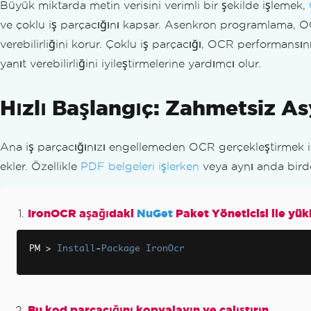
IronOCR - Güvenlik CVE
Büyük miktarda metin verisini verimli bir şekilde işlemek,
IronOCR İstiliği
ve çoklu iş parçacığını kapsar. Asenkron programlama, OC
OCR Bölge Koordinatları
verebilirliğini korur. Çoklu iş parçacığı, OCR performansını
Optik İşaret Tanıma (OMR)
yanıt verebilirliğini iyileştirmelerine yardımcı olur.
Sayfa Yönlendirmesi ve Döndürme
Sorun Giderme Kılavuzları
Hızlı Başlangıç: Zahmetsiz A
Visual Studio için Visual C++ Yeniden Dağıtıla
IronOCR'de bir lisans anahtarı uygulayın
IronOcr'deki çıktı PDF dosyası boyutunu küç
Ana iş parçacığınızı engellemeden OCR gerçekleştirmek 
PDF'ler ile İçerik Alanları ve Kırpma Bölgeleri
ekler. Özellikle
PDF belgeleri işlerken
veya aynı anda birden
OcrResult Class'ta X ve Y koordinat değişimi
Captcha
Farklı görüntü işleme uygulanan görüntüyü 
IronOCR aşağıdaki
NuGet
Paket Yöneticisi ile yük
Hızlı IronOCR Sorun Giderme
Kimlik Belgeleri
PM 
>
Install
-
Package
IronOcr
Yerel Makinede Azure Fonksiyonları Projesi 
Eski System.Drawing sürümlerinin Sorunları
.NET Framework'te İleri Tarama
Bu kod parçacığını kopyalayın ve çalıştırın.