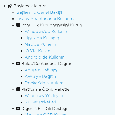
Başlamak için
Başlangıç Genel Bakışı
Lisans Anahtarlarını Kullanma
IronOCR Kütüphanesini Kurun
Windows'da Kullanın
Linux'da Kullanın
Mac'de Kullanın
iOS'ta Kullan
Android'de Kullanın
Bulut/Container'a Dağıtın
Azure'a Dağıtım
AWS'ye Dağıtım
Docker'da Kurulum
Platforma Özgü Paketler
Windows Yükleyici
NuGet Paketleri
Diğer .NET Dili Desteği
MAUI'de OCR Kullan