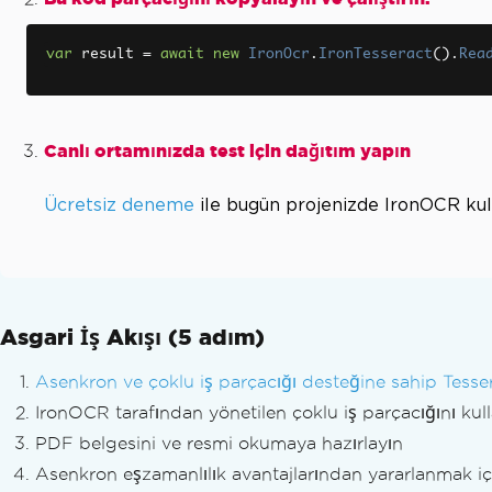
Tiff Sıkıştırma Uyarısı
RenderPageBitmapHighQuality işlevi eksik
var
 result 
=
await
new
IronOcr
.
IronTesseract
().
Rea
System.Memory İstisnası
Büyük PDF Dosyaları
Toplu OCR Tepek Bellek Kullanımı
2 GB Üstü Büyük TIFF Dosyaları
Canlı ortamınızda test için dağıtım yapın
iOS Hata Ayıklaması Windows Üzerinde
Beklenmedik Beyaz Boşluklar
Ücretsiz deneme
ile bugün projenizde IronOCR ku
ClickOnce Eksik Dil Dosyaları
WinForms TextBox Satır Sonları
x86 Uygulamalarında ReadScreenShot
Linux'ta PDF Form Takılması
Asgari İş Akışı (5 adım)
OCR Doğruluğunu Artırma
Noktalı Çerçeve Tablolar
Asenkron ve çoklu iş parçacığı desteğine sahip Tesser
64-Bit Mimari
IronOCR tarafından yönetilen çoklu iş parçacığını kul
EnglishFast Hang on Large PDFs
PDF belgesini ve resmi okumaya hazırlayın
Garbled Non-Latin PDF Text
Asenkron eşzamanlılık avantajlarından yararlanmak i
OCR of TIFFs Over 2 GB