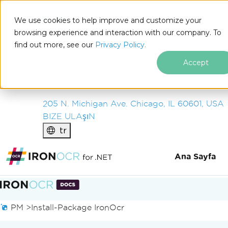
IRON
SOFTWARE
We use cookies to help improve and customize your
ÜRüNLER
browsing experience and interaction with our company. To
find out more, see our
KURUM
Privacy Policy.
ÇÖZÜMLER
Accept
KAYNAKLAR
HAKKIMIZDA
205 N. Michigan Ave. Chicago, IL 60601, USA
BIZE ULAşıN
tr
Ana Sayfa
Altbilgi içeriğine atla
PM >
Install-Package IronOcr