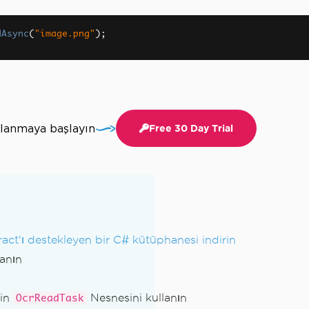
dAsync
(
"image.png"
);
llanmaya başlayın
Free 30 Day Trial
act'ı destekleyen bir C# kütüphanesi indirin
lanın
çin
Nesnesini kullanın
OcrReadTask