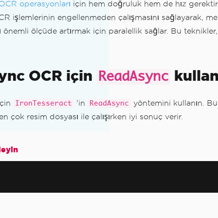
OCR operasyonları
için hem doğruluk hem de hız gerektir
R işlemlerinin engellenmeden çalışmasını sağlayarak, met
 önemli ölçüde artırmak için paralellik sağlar. Bu teknikler,
sync OCR için
kullan
ReadAsync
bilir
ült
için
'in
yöntemini kullanın. Bu
IronTesseract
ReadAsync
 çok resim dosyası ile çalışırken iyi sonuç verir.
kaydet
leyin
Hata Ayıklama
nı Çözme