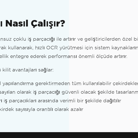
 Nasıl Çalışır?
z çoklu iş parçacığı ile artırır ve geliştiricilerden özel 
ak kullanarak, hızlı OCR yürütmesi için sistem kaynaklarını
ellik entegre ederek performansı önemli ölçüde artırır.
u kilit avantajları sağlar:
yapılandırma gerektirmeden tüm kullanılabilir çekirdekleri 
ayılan olarak iş parçacığı güvenli olacak şekilde tasarlanm
ET 7 & Windows Olmayan)
ı iş parçacıkları arasında verimli bir şekilde dağıtılır
irdek sayısıyla orantılı olarak azalır
e 'tessdata\fra.traineddata'yı bulmakta başarısız