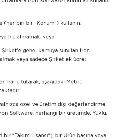
z ortamlara Iron Software'i kurun ve kullanın
e (her biri bir "Konum") kullanın;
veya hiç almamak; veya
k Şirket'e genel kamuya sunulan Iron
 almak veya sadece Şirket ek ücret
dan hariç tutarak, aşağıdaki Metric
aktadır:
yalnızca özel ve üretim dışı değerlendirme
ron Software, herhangi bir üretimde, Yüklü,
ri bir "Takım Lisansı"), bir Ürün başına veya