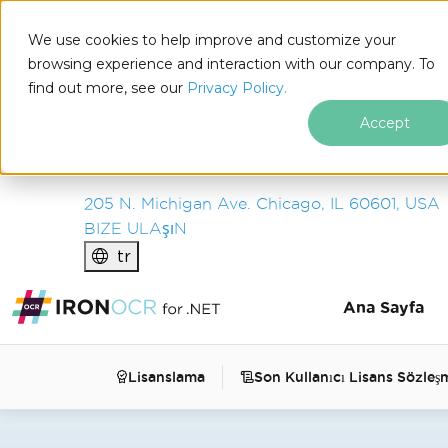
IRON
SOFTWARE
We use cookies to help improve and customize your
ÜRüNLER
browsing experience and interaction with our company. To
find out more, see our
KURUM
Privacy Policy.
ÇÖZÜMLER
Accept
KAYNAKLAR
HAKKIMIZDA
205 N. Michigan Ave. Chicago, IL 60601, USA
BIZE ULAşıN
tr
Ana Sayfa
Lisanslama
Son Kullanıcı Lisans Sözleş
Altbilgi içeriğine atla