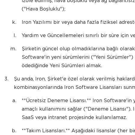
izole edilmiş, hava boşluklu veya ağ bağlantısı
("Hava Boşluklu");
Iron Yazılımı bir veya daha fazla fiziksel adrest
Yardım ve Güncellemeleri sınırlı bir süre için 
Şirketin güncel olup olmadıklarına bağlı olara
Software'in yeni sürümlerini ("Yeni Sürümler")
ödediğinde Yeni Sürümleri almak.
Şu anda, Iron, Şirket'e özel olarak verilmiş haklar
kombinasyonlarında Iron Software Lisansları sunm
**Ücretsiz Deneme Lisansı.** Iron Software'in 
amaçlı kullanımını sağlar ("Deneme Lisansı"). I
SaaS veya intranet projesinde kullanılamaz.
**Takım Lisansları.** Aşağıdaki lisanslar (her bi