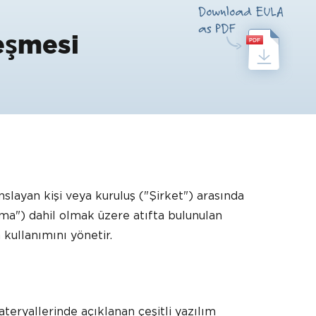
eşmesi
nslayan kişi veya kuruluş ("Şirket") arasında
aşma") dahil olmak üzere atıfta bulunulan
 kullanımını yönetir.
teryallerinde açıklanan çeşitli yazılım