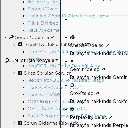
İlerleme İzleme
Sonuç Güveni
Metinleri Görüntü Olarak Vurgulama
Filtre Sihirbazı
Hata Ayıklama
Sorun Giderme
Teknik Destekle İletişime Geçme
ChatGPT'de aç
IronOCR için Mühendislik Destek Talebi Nasıl
Bu sayfa hakkında ChatG
Yapılır
LLM'ler için kopyala
IronOCR için En İyi Desteği Alma
Gemini'de aç
Sıkça Sorulan Sorular
Bu sayfa hakkında Gemini
Neden IronOCR ve Tesseract değil
IronOCR - Güvenlik CVE
Grok'ta aç
IronOCR İstiliği
Bu sayfa hakkında Grok'a
OCR Bölge Koordinatları
Optik İşaret Tanıma (OMR)
Sayfa Yönlendirmesi ve Döndürme
Perplexity'de aç
Sorun Giderme Kılavuzları
Bu sayfa hakkında Perple