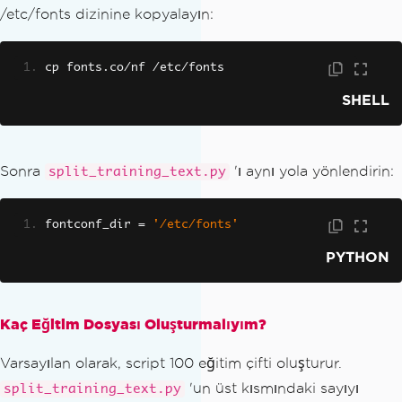
/etc/fonts dizinine kopyalayın:
cp fonts
.
co
/
nf 
/
etc
/
fonts
SHELL
Sonra
'ı aynı yola yönlendirin:
split_training_text.py
fontconf_dir 
=
'/etc/fonts'
PYTHON
Kaç Eğitim Dosyası Oluşturmalıyım?
Varsayılan olarak, script 100 eğitim çifti oluşturur.
'un üst kısmındaki sayıyı
split_training_text.py