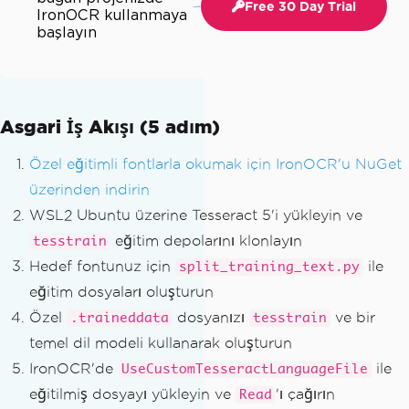
Free 30 Day Trial
IronOCR kullanmaya
başlayın
Asgari İş Akışı (5 adım)
Özel eğitimli fontlarla okumak için IronOCR'u NuGet
üzerinden indirin
WSL2 Ubuntu üzerine Tesseract 5'i yükleyin ve
eğitim depolarını klonlayın
tesstrain
Hedef fontunuz için
ile
split_training_text.py
eğitim dosyaları oluşturun
Özel
dosyanızı
ve bir
.traineddata
tesstrain
temel dil modeli kullanarak oluşturun
IronOCR'de
ile
UseCustomTesseractLanguageFile
eğitilmiş dosyayı yükleyin ve
'ı çağırın
Read