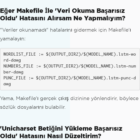
Eğer Makefile İle 'Veri Okuma Başarısız
Oldu' Hatasını Alırsam Ne Yapmalıyım?
"Veriler okunamadı" hatalarını gidermek için Makefile'ı
yamalayın:
WORDLIST_FILE := $(OUTPUT_DIR2)/$(MODEL_NAME).lstm-wo
rd-dawg

NUMBERS_FILE := $(OUTPUT_DIR2)/$(MODEL_NAME).lstm-num
ber-dawg

PUNC_FILE := $(OUTPUT_DIR2)/$(MODEL_NAME).lstm-punc-d
awg
Yama, Makefile'ı gerçek çıkış dizinine yönlendirir, böylece
sözlük dosyalarını bulabilir.
'Unicharset Betiğini Yükleme Başarısız
Oldu' Hatasını Nasıl Düzeltirim?