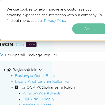
We use cookies to help improve and customize your
browsing experience and interaction with our company. To
Docs
find out more, see our
Privacy Policy.
for
Bu Sayfada
.NET
Accept
Altbilgi içeriğine atla
PM >
Install-Package IronOcr
Başlamak için
Başlangıç Genel Bakışı
Lisans Anahtarlarını Kullanma
IronOCR Kütüphanesini Kurun
Windows'da Kullanın
Linux'da Kullanın
Mac'de Kullanın