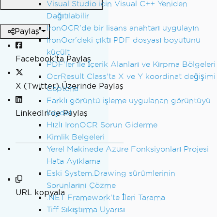
Visual Studio için Visual C++ Yeniden
Dağıtılabilir
IronOCR'de bir lisans anahtarı uygulayın
Paylaş
IronOcr'deki çıktı PDF dosyası boyutunu
küçült
Facebook'ta Paylaş
PDF'ler ile İçerik Alanları ve Kırpma Bölgeleri
OcrResult Class'ta X ve Y koordinat değişimi
X (Twitter) Üzerinde Paylaş
Captcha
Farklı görüntü işleme uygulanan görüntüyü
kaydet
LinkedIn'de Paylaş
Hızlı IronOCR Sorun Giderme
Kimlik Belgeleri
Yerel Makinede Azure Fonksiyonları Projesi
Hata Ayıklama
Eski System.Drawing sürümlerinin
Sorunlarını Çözme
URL kopyala
.NET Framework'te İleri Tarama
Tiff Sıkıştırma Uyarısı