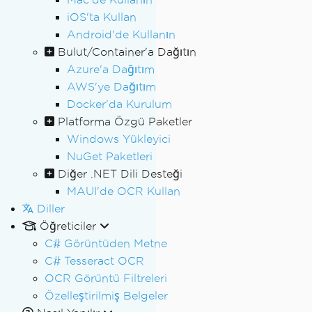
iOS'ta Kullan
Android'de Kullanın
Bulut/Container'a Dağıtın
Azure'a Dağıtım
AWS'ye Dağıtım
Docker'da Kurulum
Platforma Özgü Paketler
Windows Yükleyici
NuGet Paketleri
Diğer .NET Dili Desteği
MAUI'de OCR Kullan
Diller
Öğreticiler
C# Görüntüden Metne
C# Tesseract OCR
OCR Görüntü Filtreleri
Özelleştirilmiş Belgeler