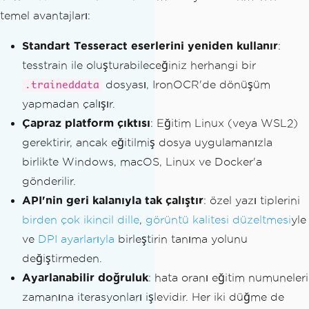
temel avantajları:
Standart Tesseract eserlerini yeniden kullanır
:
tesstrain ile oluşturabileceğiniz herhangi bir
dosyası, IronOCR'de dönüşüm
.traineddata
yapmadan çalışır.
Çapraz platform çıktısı
: Eğitim Linux (veya WSL2)
gerektirir, ancak eğitilmiş dosya uygulamanızla
birlikte Windows, macOS, Linux ve Docker'a
gönderilir.
API'nin geri kalanıyla tak çalıştır
: özel yazı tiplerini
birden çok ikincil dille
,
görüntü kalitesi düzeltmesi
yle
ve
DPI ayarlarıyla
birleştirin tanıma yolunu
değiştirmeden.
Ayarlanabilir doğruluk
: hata oranı eğitim numuneleri
zamanına iterasyonları işlevidir. Her iki düğme de