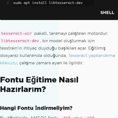
sudo apt install libtesseract
-
dev
SHELL
paketi, tanımayı çalıştıran motordur;
tesseract-ocr
, bir model oluşturmak için
libtesseract-dev
tesstrain'in ihtiyaç duyduğu başlıkları açar. Eğitilmiş
dosyanız kullanımda olduğunda,
Tesseract yapılandırma
kılavuzu
, çalışma zamanı ayarı ile ilgilidir.
Fontu Eğitime Nasıl
Hazırlarım?
Hangi Fontu İndirmeliyim?
Bu öğreticide, AMGDT fontu
veya