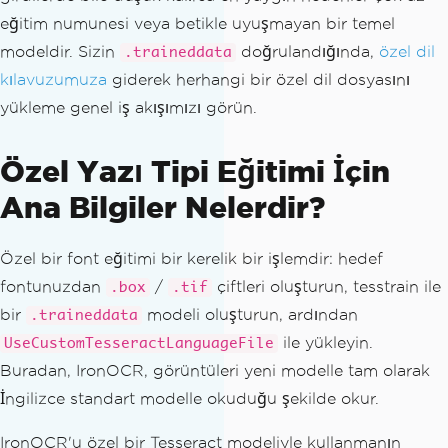
y
eğitim numunesi veya betikle uyuşmayan bir temel
var
 result 
=
 ocr
.
Read
(
input
);
modeldir. Sizin
doğrulandığında,
özel dil
Console
.
WriteLine
(
$
"Text: {result.Tex
.traineddata
t}"
);
kılavuzumuza
giderek herhangi bir özel dil dosyasını
Console
.
WriteLine
(
$
"Confidence: {resul
yükleme genel iş akışımızı görün.
t.Confidence}%"
);
Özel Yazı Tipi Eğitimi İçin
Ana Bilgiler Nelerdir?
Özel bir font eğitimi bir kerelik bir işlemdir: hedef
fontunuzdan
/
çiftleri oluşturun, tesstrain ile
.box
.tif
bir
modeli oluşturun, ardından
.traineddata
ile yükleyin.
UseCustomTesseractLanguageFile
Buradan, IronOCR, görüntüleri yeni modelle tam olarak
İngilizce standart modelle okuduğu şekilde okur.
IronOCR'u özel bir Tesseract modeliyle kullanmanın