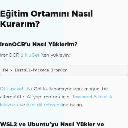
Eğitim Ortamını Nasıl
Kurarım?
IronOCR'u Nasıl Yüklerim?
IronOCR'u
NuGet
'ten yükleyin:
Install-Package IronOcr
DLL paketi
, NuGet kullanamıyorsanız manuel bir
alternatiftir. Altyapı motoru için,
Tesseract 5 özellik
kılavuzu
ve
özel dil referansı
na bakın.
WSL2 ve Ubuntu'yu Nasıl Yükler ve