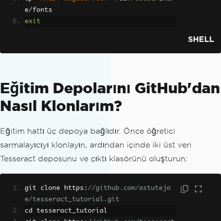
e
/
fonts
exit
SHELL
Eğitim Depolarını GitHub'dan
Nasıl Klonlarım?
Eğitim hattı üç depoya bağlıdır. Önce öğretici
sarmalayıcıyı klonlayın, ardından içinde iki üst veri
Tesseract deposunu ve çıktı klasörünü oluşturun:
git clone https
:
//github.com/astutejo
e/tesseract_tutorial.git
cd tesseract_tutorial