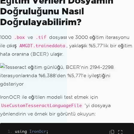
Eğitim Verileri Dosyamın
Doğruluğunu Nasıl
Doğrulayabilirim?
1000
ve
dosyası ve 3000 eğitim iterasyonu
.box
.tif
ile çıkış
, yaklaşık %5,77'lik bir eğitim
AMGDT.traineddata
hata oranına (BCER) ulaşır.
IronOCR ile eğitilen modeli test etmek için
'yi dosyaya
UseCustomTesseractLanguageFile
yönlendirin ve örnek bir görüntü okuyun:
using 
IronOcr
;