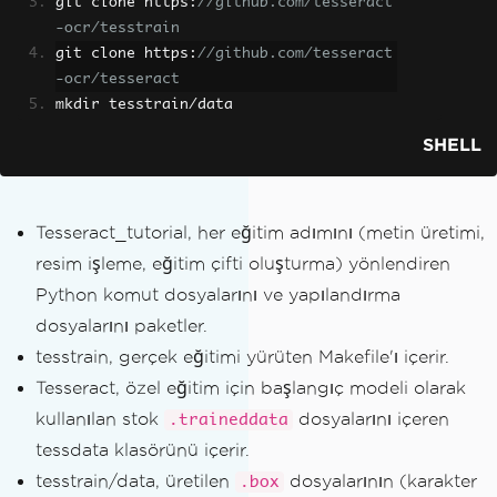
git clone https
:
//github.com/tesseract
-ocr/tesstrain
git clone https
:
//github.com/tesseract
-ocr/tesseract
mkdir tesstrain
/
data
SHELL
Tesseract_tutorial, her eğitim adımını (metin üretimi,
resim işleme, eğitim çifti oluşturma) yönlendiren
Python komut dosyalarını ve yapılandırma
dosyalarını paketler.
tesstrain, gerçek eğitimi yürüten Makefile'ı içerir.
Tesseract, özel eğitim için başlangıç modeli olarak
kullanılan stok
dosyalarını içeren
.traineddata
tessdata klasörünü içerir.
tesstrain/data, üretilen
dosyalarının (karakter
.box