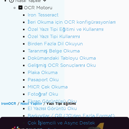
Nasıl Yapılır
OCR Motoru
Iron Tesseract
İleri Okuma için OCR konfigürasyonları
Özel Yazı Tipi Eğitimi ve Kullanımı
Özel Yazı Tipi Kullanımı
Birden Fazla Dil Okuyun
Taranmış Belge Okuma
Dokümandaki Tabloyu Okuma
Gelişmiş OCR Sonuçlarını Oku
Plaka Okuma
Pasaport Oku
MICR Çek Okuma
Fotoğraf Oku
Ekran Görüntüsü Oku
IronOCR
Nasıl Yapılır
Yazı Tipi Eğitimi
El Yazısı Görüntü Oku
Barkodlar / QR (20'den Fazla Format)
Çok İşlemcili ve Async Destek