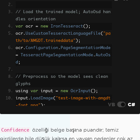
// Load the trained model; AutoOsd han
dles orientation
var
 ocr 
=
new
IronTesseract
();
ocr
.
UseCustomTesseractLanguageFile
(
"pa
th/to/AMGDT.traineddata"
);
ocr
.
Configuration
.
PageSegmentationMode
=
TesseractPageSegmentationMode
.
AutoOs
d
;
// Preprocess so the model sees clean 
glyphs
using 
var
 input 
=
new
OcrInput
();
input
.
LoadImage
(
"test-image-with-amgdt
VB
C#
-font.png"
);
input
.
EnhanceResolution
(
300
);
input
.
DeNoise
();
özelliği belge başına puandır; temiz
Confidence
// Confidence reflects training qualit
girdilerde bile düşük kalırsa en yaygın nedenler çok az