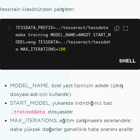
tesstrain klasöründen çalıştırın:
TESSDATA_PREFIX
=../
tesseract
/
tessdata 
make training MODEL_NAME
=
AMGDT START_M
ODEL
=
eng TESSDATA
=../
tesseract
/
tessdat
a MAX_ITERATIONS
=
100
SHELL
MODEL_NAME, özel yazı tipinizin adıdır (çıkış
dosyası adı için kullanılır).
START_MODEL, yukarıda indirdiğiniz baz
dosyasıdır.
.traineddata
MAX_ITERATIONS, eğitim çalışmasını sınırlandırır;
daha yüksek değerler genellikle hata oranını azaltır.