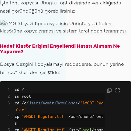
İşte font kopyası Ubuntu font dizininde yer aldığında
nasıl göründüğünü görebilirsiniz:
Hedef Klasör Erişimi Engellendi Hatası Alırsam Ne
Yaparım?
Dosya Gezgini kopyalamayı reddederse, bunun yerine
bir root shell'den çalıştırın:
cd 
/
su root
cd 
/
c
/
Users
/
Admin
/
Downloads
/
'AMGDT Reg
ular'
cp 
'AMGDT Regular.ttf'
/
usr
/
share
/
font
s
cp 
'AMGDT Regular.ttf'
/
usr
/
local
/
shar