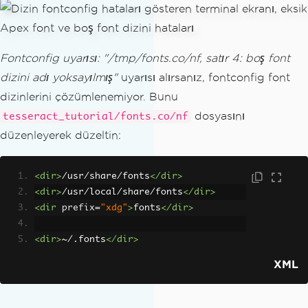
Fontconfig uyarısı: "/tmp/fonts.co/nf, satır 4: boş font
dizini adı yoksayılmış"
uyarısı alırsanız, fontconfig font
dizinlerini çözümlenemiyor. Bunu
dosyasını
tesseract_tutorial/fonts.co/nf
düzenleyerek düzeltin:
<dir>
/usr/share/fonts
</dir>
<dir>
/usr/local/share/fonts
</dir>
<dir
prefix
=
"xdg"
>
fonts
</dir>
<dir>
~/.fonts
</dir>
XML