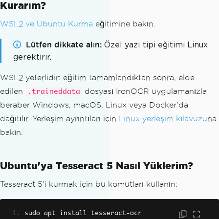
Kurarım?
WSL2 ve Ubuntu Kurma
eğitimine bakın.
Lütfen dikkate alın
Özel yazı tipi eğitimi Linux
gerektirir.
WSL2 yeterlidir: eğitim tamamlandıktan sonra, elde
edilen
dosyası IronOCR uygulamanızla
.traineddata
beraber Windows, macOS, Linux veya Docker'da
dağıtılır. Yerleşim ayrıntıları için
Linux yerleşim kılavuzu
na
bakın.
Ubuntu'ya Tesseract 5 Nasıl Yüklerim?
Tesseract 5'i kurmak için bu komutları kullanın:
sudo apt install tesseract
-
ocr