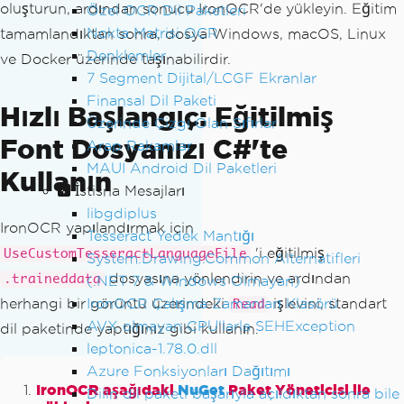
oluşturun, ardından sonucu IronOCR'de yükleyin. Eğitim
Özel OCR Dil Paketleri
Nokta Matrisi OCR
tamamlandıktan sonra, dosya Windows, macOS, Linux
Denklemler
ve Docker üzerinde taşınabilirdir.
7 Segment Dijital/LCGF Ekranlar
Finansal Dil Paketi
Hızlı Başlangıç: Eğitilmiş
Üzerinde Çizgi Olan Sıfırlar
Font Dosyanızı C#'te
Arap Rakamlar
MAUI Android Dil Paketleri
Kullanın
İstisna Mesajları
libgdiplus
IronOCR yapılandırmak için
Tesseract Yedek Mantığı
'i eğitilmiş
UseCustomTesseractLanguageFile
System.Drawing.Common Alternatifleri
dosyasına yönlendirin ve ardından
.traineddata
(.NET 7 & Windows Olmayan)
IronOCR Çalışma Zamanları Klasörü
herhangi bir görüntü üzerindeki
işlevini, standart
Read
AVX olmayan CPU'larla SEHException
dil paketinde yaptığınız gibi kullanın.
leptonica-1.78.0.dll
Azure Fonksiyonları Dağıtımı
IronOCR aşağıdaki
NuGet
Paket Yöneticisi ile
Dilin dil paketi başarıyla açıldıktan sonra bile