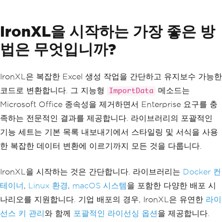
int
 row 
=
2
;
foreach
(
DataRow
 dataRow 
in
 da
taTable
.
Rows
)
IronXL을 시작하는 가장 좋은 방
{
            worksheet
[
$
"A{row}"
].
Value
법은 무엇입니까?
=
 dataRow
[
"SKU"
];
            worksheet
[
$
"B{row}"
].
Value
=
 dataRow
[
"ProductName"
];
IronXL은 복잡한 Excel 생성 작업을 간단하고 유지보수 가능한
            worksheet
[
$
"C{row}"
].
Value
=
 dataRow
[
"Category"
];
코드로 변환합니다. 그 지능형
메소드는
ImportData
            worksheet
[
$
"D{row}"
].
Value
Microsoft Office 종속성을 제거하면서 Enterprise 요구를 충
=
 dataRow
[
"Price"
];
            worksheet
[
$
"E{row}"
].
Value
족하는 전문적인 결과를 제공합니다. 라이브러리의 포괄적인
=
 dataRow
[
"StockLevel"
];
기능 세트는 기본 목록 내보내기에서 스타일링 및 서식을 사용
            worksheet
[
$
"F{row}"
].
Value
=
 dataRow
[
"IsActive"
];
한 복잡한 데이터 변환에 이르기까지 모든 것을 다룹니다.
            worksheet
[
$
"G{row}"
].
Value
=
 dataRow
[
"LastRestocked"
];
IronXL을 시작하는 것은 간단합니다. 라이브러리는
Docker 컨
            worksheet
[
$
"H{row}"
].
Value
=
 dataRow
[
"CalculatedValue"
];
테이너
,
Linux 환경
,
macOS 시스템
을 포함한 다양한 배포 시
            row
++;
나리오를 지원합니다. 기업 배포의 경우, IronXL은 유연한
라이
}
// Auto-fit columns for optima
선스 키 관리
와 함께
포괄적인 라이선싱 옵션
을 제공합니다.
l display