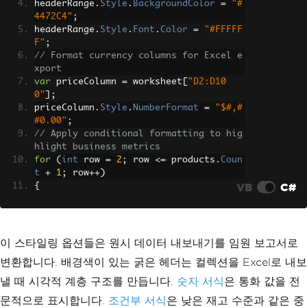
headerRange
.
Style
.
BackgroundColor
=
"#
        dataTable
.
Columns
.
Add
(
"SKU"
,
t
4472C4"
;
ypeof
(
string
));
headerRange
.
Style
.
Font
.
Color
=
"#FFFFF
        dataTable
.
Columns
.
Add
(
"Product
F"
;
Name"
,
typeof
(
string
));
// Format currency columns for Excel e
        dataTable
.
Columns
.
Add
(
"Categor
xport
y"
,
typeof
(
string
));
var
 priceColumn 
=
 worksheet
[
"D2:D10
        dataTable
.
Columns
.
Add
(
"Price"
,
0"
];
typeof
(
decimal
));
priceColumn
.
Style
.
NumberFormat
=
"$#,#
        dataTable
.
Columns
.
Add
(
"StockLe
#0.00"
;
vel"
,
typeof
(
int
));
// Apply conditional formatting to hig
        dataTable
.
Columns
.
Add
(
"IsActiv
hlight business metrics
e"
,
typeof
(
bool
));
for
(
int
 row 
=
2
;
 row 
<=
 products
.
Coun
        dataTable
.
Columns
.
Add
(
"LastRes
t
+
1
;
 row
++)
tocked"
,
typeof
(
DateTime
));
VB
C#
{
        dataTable
.
Columns
.
Add
(
"Calcula
var
 stockCell 
=
 worksheet
[
$
"E{ro
tedValue"
,
typeof
(
decimal
));
w}"
];
foreach
(
var
 product 
in
 produc
if
(
stockCell
.
IntValue
<
10
)
ts
)
{
{
이 스타일링 옵션들은 원시 데이터 내보내기를 임원 보고서로
        stockCell
.
Style
.
BackgroundColo
            dataTable
.
Rows
.
Add
(
변환합니다. 배경색이 있는 굵은 헤더는 컬렉션을 Excel로 내보
r
=
"#FF6B6B"
;
                product
.
SKU
,
}
                product
.
ProductName
,
낼 때 시각적 계층 구조를 만듭니다.
숫자 서식
은 통화 값을 전
}
                product
.
Category
,
문적으로 표시합니다.
조건부 서식
은 낮은 재고 수준과 같은 중
// Export formatted list to Excel file
                product
.
Price
,