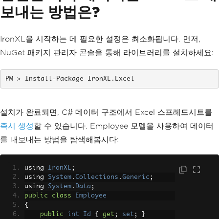
보내는 방법은?
IronXL을 시작하는 데 필요한 설정은 최소화됩니다. 먼저,
NuGet 패키지 관리자 콘솔을 통해 라이브러리를 설치하세요:
Install-Package IronXL.Excel
설치가 완료되면, C# 데이터 구조에서 Excel 스프레드시트를
즉시 생성
할 수 있습니다. Employee 모델을 사용하여 데이터
를 내보내는 방법을 탐색해봅시다:
using 
IronXL
;
using 
System
.
Collections
.
Generic
;
using 
System
.
Data
;
public
class
Employee
{
public
int
Id
{
get
;
set
;
}