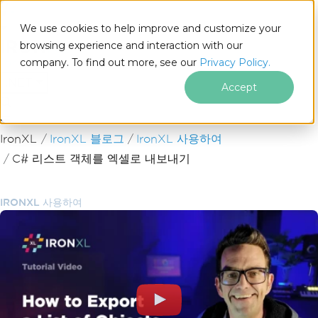
We use cookies to help improve and customize your
browsing experience and interaction with our
company. To find out more, see our
Privacy Policy.
for
.NET
Accept
푸터 콘텐츠로 바로가기
IronXL
IronXL 블로그
IronXL 사용하여
C# 리스트 객체를 엑셀로 내보내기
IRONXL 사용하여