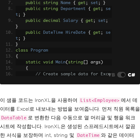
public
string
Name
{
get
;
set
;
}
public
string
Department
{
get
;
se
t
;
}
public
decimal
Salary
{
get
;
set
;
}
public
DateTime
HireDate
{
get
;
se
t
;
}
}
class
Program
{
static
void
Main
(
string
[]
 args
)
{
VB
C#
// Create sample data for Exce
l export
var
 employees 
=
new
List
<
Emplo
yee
>
{
이 샘플 코드는 IronXL을 사용하여
에서 데
List<Employee>
new
Employee
{
Id
=
1
,
Nam
이터를 Excel로 내보내는 방법을 보여줍니다. 먼저 직원 목록을
e
=
"Alice Johnson"
,
Department
=
"Eng
ineering"
,
로 변환한 다음 수동으로 열 머리글 및 행을 워크
DataTable
Salary
=
95
시트에 작성합니다. IronXL은 생성된 스프레드시트에서 깔끔
000
,
HireDate
=
new
DateTime
(
2020
,
3
,
15
)
},
한 서식을 보장하며 int, string 및
와 같은 데이터
DateTime
new
Employee
{
Id
=
2
,
Nam