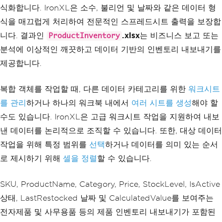
ProductName
=
"Wireles
식화합니다. IronXL은 소수, 불리언 및 날짜와 같은 데이터 형
s Mouse"
,
식을 매끄럽게 처리하여 전문적인 스프레드시트 출력을 보장합
Category
=
"Electronic
s"
,
니다. 결과인
.xlsx
는 비즈니스 보고 또는
ProductInventory
Price
=
29.99m
,
분석에 이상적인 깨끗하고 데이터 기반의 인벤토리 내보내기를
StockLevel
=
150
,
제공합니다.
IsActive
=
true
,
LastRestocked
=
DateTi
me
.
Now
.
AddDays
(-
5
)
복합 객체를 작업할 때, 다른 데이터 카테고리를 위한
워크시트
},
new
Product
를 관리
하거나 하나의 워크북 내에서
여러 시트를 생성
해야 할
{
수도 있습니다. IronXL은 고급 워크시트 작업을 지원하여 내보
                SKU 
=
"TECH-002"
,
ProductName
=
"Mechani
낸 데이터를 논리적으로 조직할 수 있습니다. 또한, 대상 데이터
cal Keyboard"
,
작업을 위해 특정 범위를
선택
하거나 데이터를 의미 있는 순서
Category
=
"Electronic
s"
,
로 제시하기 위해
셀을 정렬
할 수 있습니다.
Price
=
89.99m
,
StockLevel
=
75
,
SKU, ProductName, Category, Price, StockLevel, IsActive
IsActive
=
true
,
LastRestocked
=
DateTi
상태, LastRestocked 날짜 및 CalculatedValue를 보여주는
me
.
Now
.
AddDays
(-
12
)
전자제품 및 사무용품 등의 제품 인벤토리 내보내기가 포함된
},