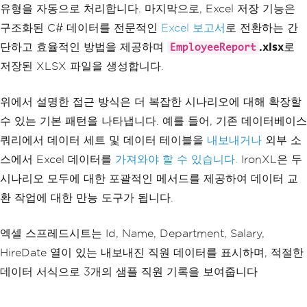
유형을 자동으로 처리합니다. 마지막으로, Excel 저장 기능은
e
=
"Bob Smith"
,
Department
=
"Marketi
ng"
,
구조화된 C# 데이터를 전문적인
Excel 보고서
로 전환하는 간
Salary
=
75
단하고 효율적인 방법을 제공하며
.xlsx
로
EmployeeReport
000
,
HireDate
=
new
DateTime
(
2021
,
7
,
1
)
},
저장된 XLSX 파일을 생성합니다.
new
Employee
{
Id
=
3
,
Nam
e
=
"Carol Williams"
,
Department
=
"En
위에서 설명한 접근 방식은 더 복잡한 시나리오에 대해 확장할
gineering"
,
Salary
=
10
수 있는 기본 패턴을 나타냅니다. 예를 들어, 기존 데이터베이스
5000
,
HireDate
=
new
DateTime
(
2019
,
1
쿼리에서 데이터 세트 및 데이터 테이블을
내보내거나
외부 소
1
,
20
)
}
};
스에서 Excel 데이터를
가져와야 할 수 있습니다.
IronXL은 두
// Convert the list of employe
시나리오 모두에 대한 포괄적인 메서드를 제공하여 데이터 교
es to a DataTable
DataTable
 dataTable 
=
new
Data
환 작업에 대한 만능 도구가 됩니다.
Table
();
        dataTable
.
Columns
.
Add
(
"Id"
,
ty
엑셀 스프레드시트는 Id, Name, Department, Salary,
peof
(
int
));
        dataTable
.
Columns
.
Add
(
"Name"
,
HireDate 열이 있는 내보내진 직원 데이터를 표시하며, 적절한
typeof
(
string
));
데이터 서식으로 3개의 샘플 직원 기록을 보여줍니다
        dataTable
.
Columns
.
Add
(
"Departm
ent"
,
typeof
(
string
));
        dataTable
.
Columns
.
Add
(
"Salar