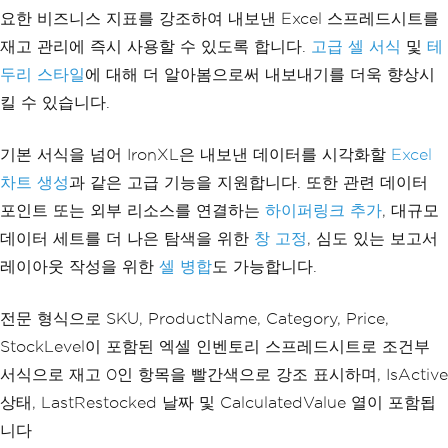
workbook
.
SaveAs
(
"FormattedInventory.xl
요한 비즈니스 지표를 강조하여 내보낸 Excel 스프레드시트를
                product
.
StockLevel
,
sx"
);
                product
.
IsActive
,
재고 관리에 즉시 사용할 수 있도록 합니다.
고급 셀 서식
및
테
                product
.
LastRestocked
,
두리 스타일
에 대해 더 알아봄으로써 내보내기를 더욱 향상시
                product
.
CalculatedValu
e
킬 수 있습니다.
);
}
// With the following code:
기본 서식을 넘어 IronXL은 내보낸 데이터를 시각화할
Excel
        worksheet
[
"A1"
].
Value
=
"SKU"
;
차트 생성
과 같은 고급 기능을 지원합니다. 또한 관련 데이터
        worksheet
[
"B1"
].
Value
=
"Produ
ctName"
;
포인트 또는 외부 리소스를 연결하는
하이퍼링크 추가
, 대규모
        worksheet
[
"C1"
].
Value
=
"Categ
데이터 세트를 더 나은 탐색을 위한
창 고정
, 심도 있는 보고서
ory"
;
        worksheet
[
"D1"
].
Value
=
"Pric
레이아웃 작성을 위한
셀 병합
도 가능합니다.
e"
;
        worksheet
[
"E1"
].
Value
=
"Stock
전문 형식으로 SKU, ProductName, Category, Price,
Level"
;
        worksheet
[
"F1"
].
Value
=
"IsAct
StockLevel이 포함된 엑셀 인벤토리 스프레드시트로 조건부
ive"
;
서식으로 재고 0인 항목을 빨간색으로 강조 표시하며, IsActive
        worksheet
[
"G1"
].
Value
=
"LastR
estocked"
;
상태, LastRestocked 날짜 및 CalculatedValue 열이 포함됩
        worksheet
[
"H1"
].
Value
=
"Calcu
니다
latedValue"
;