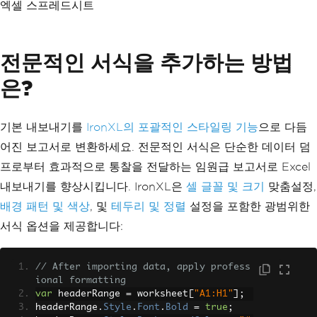
new
Product
엑셀 스프레드시트
{
                SKU 
=
"OFF-001"
,
ProductName
=
"Desk Or
ganizer"
,
전문적인 서식을 추가하는 방법
Category
=
"Office Sup
은?
plies"
,
Price
=
15.99m
,
StockLevel
=
0
,
IsActive
=
false
,
기본 내보내기를
IronXL의 포괄적인 스타일링 기능
으로 다듬
LastRestocked
=
DateTi
어진 보고서로 변환하세요. 전문적인 서식은 단순한 데이터 덤
me
.
Now
.
AddMonths
(-
1
)
}
프로부터 효과적으로 통찰을 전달하는 임원급 보고서로 Excel
};
내보내기를 향상시킵니다. IronXL은
셀 글꼴 및 크기
맞춤설정,
// Create Excel workbook and i
mport collection data
배경 패턴 및 색상
, 및
테두리 및 정렬
설정을 포함한 광범위한
var
 workbook 
=
WorkBook
.
Create
서식 옵션을 제공합니다:
();
var
 worksheet 
=
 workbook
.
Creat
eWorkSheet
(
"Inventory"
);
// After importing data, apply profess
// Export generic list to Exce
ional formatting
l with headers
var
 headerRange 
=
 worksheet
[
"A1:H1"
];
var
 dataTable 
=
new
DataTable
headerRange
.
Style
.
Font
.
Bold
=
true
;
();