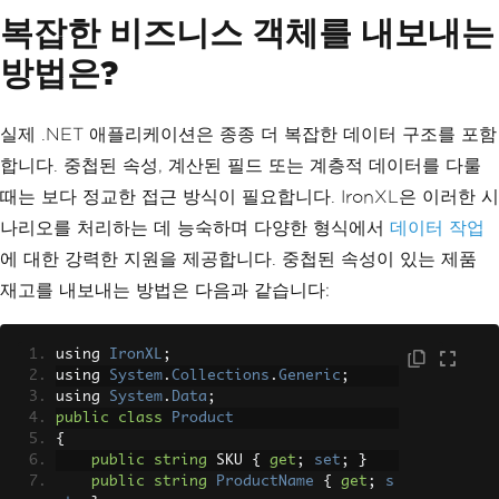
y"
,
typeof
(
decimal
));
복잡한 비즈니스 객체를 내보내는
        dataTable
.
Columns
.
Add
(
"HireDat
e"
,
typeof
(
DateTime
));
방법은?
foreach
(
var
 employee 
in
 emplo
yees
)
{
실제 .NET 애플리케이션은 종종 더 복잡한 데이터 구조를 포함
            dataTable
.
Rows
.
Add
(
employe
e
.
Id
,
 employee
.
Name
,
 employee
.
Departme
합니다. 중첩된 속성, 계산된 필드 또는 계층적 데이터를 다룰
nt
,
 employee
.
Salary
,
 employee
.
HireDat
때는 보다 정교한 접근 방식이 필요합니다. IronXL은 이러한 시
e
);
}
나리오를 처리하는 데 능숙하며 다양한 형식에서
데이터 작업
// Export DataTable to Excel s
에 대한 강력한 지원을 제공합니다. 중첩된 속성이 있는 제품
preadsheet
var
 workbook 
=
new
WorkBook
();
재고를 내보내는 방법은 다음과 같습니다:
var
 worksheet 
=
 workbook
.
Creat
eWorkSheet
(
"Employees"
);
// Populate the worksheet
using 
IronXL
;
for
(
int
 i 
=
0
;
 i 
<
 dataTable
.
using 
System
.
Collections
.
Generic
;
Columns
.
Count
;
 i
++)
using 
System
.
Data
;
{
public
class
Product
            worksheet
.
SetCellValue
(
0
,
{
i
,
 dataTable
.
Columns
[
i
].
ColumnName
);
public
string
 SKU 
{
get
;
set
;
}
// Add column headers
public
string
ProductName
{
get
;
s
}