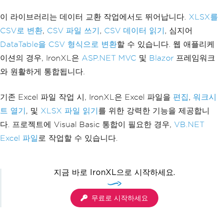
for
(
int
 col 
=
0
;
 col 
<
8
;
 col
이 라이브러리는 데이터 교환 작업에서도 뛰어납니다.
++)
XLSX를
{
CSV로 변환
,
CSV 파일 쓰기
,
CSV 데이터 읽기
, 심지어
            worksheet
.
AutoSizeColumn
(
c
DataTable을 CSV 형식으로 변환
할 수 있습니다. 웹 애플리케
ol
);
}
이션의 경우, IronXL은
ASP.NET MVC
및
Blazor
프레임워크
// Save as Excel XLSX format
와 원활하게 통합됩니다.
        workbook
.
SaveAs
(
"ProductInvent
ory.xlsx"
);
}
기존 Excel 파일 작업 시, IronXL은 Excel 파일을
편집
,
워크시
}
트 열기
, 및
XLSX 파일 읽기
를 위한 강력한 기능을 제공합니
다. 프로젝트에 Visual Basic 통합이 필요한 경우,
VB.NET
Excel 파일
로 작업할 수 있습니다.
지금 바로 IronXL으로 시작하세요.
무료로 시작하세요