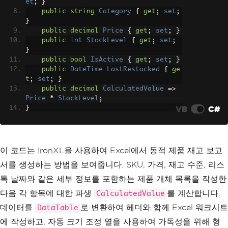
et
;
}
for
(
int
 i 
=
0
;
 i 
<
 dataTable
.
public
string
Category
{
get
;
set
;
Rows
.
Count
;
 i
++)
}
{
public
decimal
Price
{
get
;
set
;
}
for
(
int
 j 
=
0
;
 j 
<
 dataTa
public
int
StockLevel
{
get
;
set
;
ble
.
Columns
.
Count
;
 j
++)
}
{
public
bool
IsActive
{
get
;
set
;
}
                worksheet
.
SetCellValue
public
DateTime
LastRestocked
{
ge
(
i 
+
1
,
 j
,
 dataTable
.
Rows
[
i
][
j
]);
// A
t
;
set
;
}
dd data rows
public
decimal
CalculatedValue
=>
}
Price
*
StockLevel
;
}
VB
C#
}
// Save as XLSX file
class
Program
        workbook
.
SaveAs
(
"EmployeeRepor
{
t.xlsx"
);
static
void
Main
(
string
[]
 args
)
}
{
이 코드는 IronXL을 사용하여 Excel에서 동적 제품 재고 보고
}
// Generate product inventory 
서를 생성하는 방법을 보여줍니다. SKU, 가격, 재고 수준, 리스
list for Excel export
var
 products 
=
new
List
<
Produc
톡 날짜와 같은 세부 정보를 포함하는 제품 개체 목록을 작성한
t
>
다음 각 항목에 대한 파생
를 계산합니다.
CalculatedValue
{
new
Product
데이터를
로 변환하여 헤더와 함께 Excel 워크시트
DataTable
{
에 작성하고, 자동 크기 조정 열을 사용하여 가독성을 위해 형
                SKU 
=
"TECH-001"
,