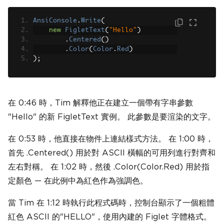
AnsiConsole
.
Write
(
new
FigletText
(
"Hello"
)
.
Centered
()
.
Color
(
Color
.
Red
)
);
在 0:46 時，Tim 解釋他正在建立一個帶有字串參數
"Hello" 的新 FigletText 實例。 此參數是要渲染的文字。
在 0:53 時，他直接在物件上連結樣式方法。 在 1:00 時，
首先 .Centered() 用於對 ASCII 橫幅的可用列進行對齊和
左右對稱。 在 1:02 時，然後 .Color(Color.Red) 用於指
定顏色 — 在此例中為紅色作為強調色。
當 Tim 在 1:12 時執行此程式碼時，控制台顯示了一個粗體
紅色 ASCII 的"HELLO"，使用內建的 Figlet 字體格式。