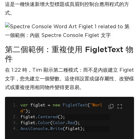
這是一種快速新增大型標題或頁眉到控制台應用程式的方
式。
第二個範例：重複使用 FigletText 物
件
在 1:22 時，Tim 顯示第二種模式：而不是內嵌建立 Figlet
文字，您先建立一個變數。這使得設置或儲存屬性、改變樣
式或重複使用相同物件變得更容易。
var
 figlet 
=
new
FigletText
(
"Worl
d"
);
figlet
.
Centered
();
figlet
.
Color
(
Color
.
Red
);
AnsiConsole
.
Write
(
figlet
);