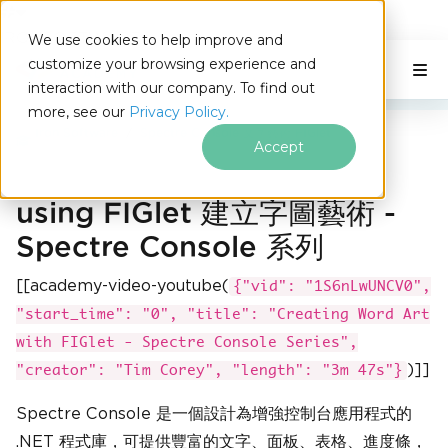
IRONSOFTWARE
We use cookies to help improve and
跳至頁尾內容
customize your browsing experience and
C# Application
本頁內容
interaction with our company. To find out
more, see our
Privacy Policy.
Iron Software
Spectre Console 文字藝術 FIGlet
Accept
using FIGlet 建立字圖藝術 -
Spectre Console 系列
[[academy-video-youtube(
{"vid": "1S6nLwUNCV0",
"start_time": "0", "title": "Creating Word Art
with FIGlet - Spectre Console Series",
)]]
"creator": "Tim Corey", "length": "3m 47s"}
Spectre Console 是一個設計為增強控制台應用程式的
.NET 程式庫，可提供豐富的文字、面板、表格、進度條，