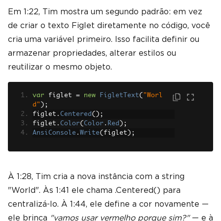
Em 1:22, Tim mostra um segundo padrão: em vez
de criar o texto Figlet diretamente no código, você
cria uma variável primeiro. Isso facilita definir ou
armazenar propriedades, alterar estilos ou
reutilizar o mesmo objeto.
var
 figlet 
=
new
FigletText
(
"Worl
d"
);
figlet
.
Centered
();
figlet
.
Color
(
Color
.
Red
);
AnsiConsole
.
Write
(
figlet
);
À 1:28, Tim cria a nova instância com a string
"World". Às 1:41 ele chama .Centered() para
centralizá-lo. À 1:44, ele define a cor novamente —
ele brinca
"vamos usar vermelho porque sim?"
— e à