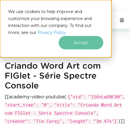
IRONSOFTWARE
We use cookies to help improve and
Ir para o conteúdo do rodapé
customize your browsing experience and
C# Application
Nesta página
interaction with our company. To find out
more, see our
Privacy Policy.
Recursos do IronPDF
Accept
Arte de palavras do console Spectre FIGlet
Criando Word Art com
FIGlet - Série Spectre
Console
[[academy-video-youtube(
{"vid": "1S6nLwUNCV0",
"start_time": "0", "title": "Criando Word Art
com FIGlet - Série Spectre Console",
)]]
"creator": "Tim Corey", "length": "3m 47s"}