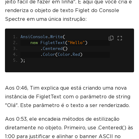
jeito fácil de fazer em linha". É aqui que você cria e
renderiza o objeto de texto Figlet do Console
Spectre em uma única instrução:
AnsiConsole
.
Write
(
new
FigletText
(
"Hello"
)
.
Centered
()
.
Color
(
Color
.
Red
)
);
Aos 0:46, Tim explica que está criando uma nova
instância de FigletText com o parâmetro de string
"Olá". Este parâmetro é o texto a ser renderizado.
Aos 0:53, ele encadeia métodos de estilização
diretamente no objeto. Primeiro, use .Centered() às
1:00 para justificar e alinhar o banner ASCII no