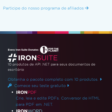
Participe do nosso programa de afiliados
10 produtos de API .NET
para seus documentos de
escritório
Obtenha o pacote completo com 10 produtos.
Comece seu teste gratuito
Links de produtos
Crie, leia e edite PDFs. Conversor de HTML
para PDF em .NET.