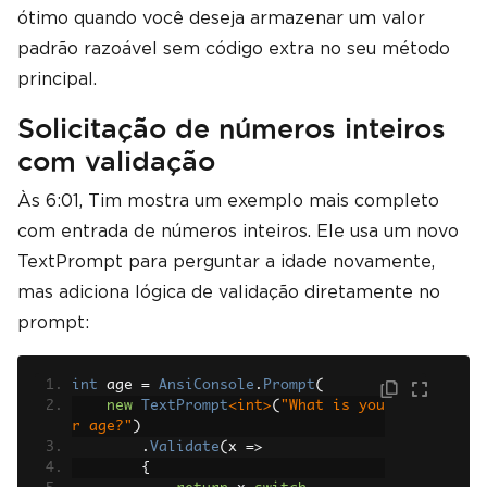
ótimo quando você deseja armazenar um valor
padrão razoável sem código extra no seu método
principal.
Solicitação de números inteiros
com validação
Às 6:01, Tim mostra um exemplo mais completo
com entrada de números inteiros. Ele usa um novo
TextPrompt para perguntar a idade novamente,
mas adiciona lógica de validação diretamente no
prompt:
int
 age 
=
AnsiConsole
.
Prompt
(
new
TextPrompt
<int>
(
"What is you
r age?"
)
.
Validate
(
x 
=>
{