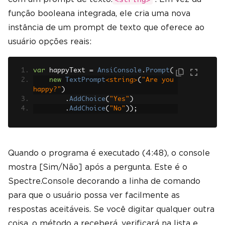
função booleana integrada, ele cria uma nova
instância de um prompt de texto que oferece ao
usuário opções reais:
var
 happyText 
=
AnsiConsole
.
Prompt
(
new
TextPrompt
<string>
(
"Are you 
happy?"
)
.
AddChoice
(
"Yes"
)
.
AddChoice
(
"No"
));
Quando o programa é executado (4:48), o console
mostra [Sim/Não] após a pergunta. Este é o
Spectre.Console decorando a linha de comando
para que o usuário possa ver facilmente as
respostas aceitáveis. Se você digitar qualquer outra
coisa, o método a receberá, verificará na lista e