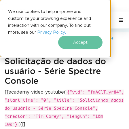
IRONSOFTWARE
We use cookies to help improve and
Ir para o conteúdo do rodapé
customize your browsing experience and
C# Application
Nesta página
interaction with our company. To find out
more, see our
Privacy Policy.
Recursos do IronPDF
Console Spectre solicitando dados
Accept
Solicitação de dados do
usuário - Série Spectre
Console
[[academy-video-youtube(
{"vid": "fmAClT_yr84",
"start_time": "0", "title": "Solicitando dados
do usuário - Série Spectre Console",
"creator": "Tim Corey", "length": "10m
)]]
10s"}