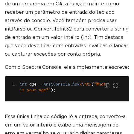
de um programa em C#, a função main, e como
receber um parâmetro de entrada do teclado
através do console. Você também precisa usar
int.Parse ou Convert.ToInt32 para converter a string
de entrada em um valor inteiro (int). Tim destaca
que você deve lidar com entradas inválidas e lançar
ou capturar exceções por conta própria.
Com o Spectre.Console, ele simplesmente escreve:
int
 age 
=
AnsiConsole
.
Ask
<int>
(
"What 
is your age?"
);
Essa única linha de código lê a entrada, converte-a
em um valor inteiro e exibe uma mensagem de
erro em vermelho se o usuário digitar caracteres