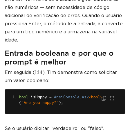
não numéricos — sem necessidade de código
adicional de verificação de erros. Quando o usuário
pressiona Enter, o método lê a entrada, a converte
para um tipo numérico e a armazena na variável
idade.
Entrada booleana e por que o
prompt é melhor
Em seguida (1:14), Tim demonstra como solicitar
um valor booleano:
bool
 isHappy 
=
AnsiConsole
.
Ask
<bool>
(
"Are you happy?"
);
Se o usuário digitar "verdadeiro" ou "falso",