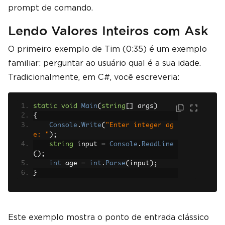
prompt de comando.
Lendo Valores Inteiros com Ask
O primeiro exemplo de Tim (0:35) é um exemplo
familiar: perguntar ao usuário qual é a sua idade.
Tradicionalmente, em C#, você escreveria:
static
void
Main
(
string
[]
 args
)
{
Console
.
Write
(
"Enter integer ag
e: "
);
string
 input 
=
Console
.
ReadLine
();
int
 age 
=
int
.
Parse
(
input
);
}
Este exemplo mostra o ponto de entrada clássico