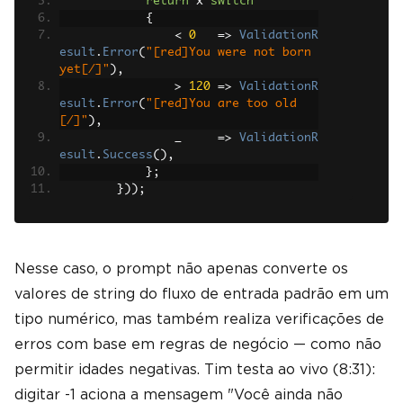
return
 x 
switch
{
<
0
=>
ValidationR
esult
.
Error
(
"[red]You were not born 
yet[/]"
),
>
120
=>
ValidationR
esult
.
Error
(
"[red]You are too old
[/]"
),
                _     
=>
ValidationR
esult
.
Success
(),
};
}));
Nesse caso, o prompt não apenas converte os
valores de string do fluxo de entrada padrão em um
tipo numérico, mas também realiza verificações de
erros com base em regras de negócio — como não
permitir idades negativas. Tim testa ao vivo (8:31):
digitar -1 aciona a mensagem "Você ainda não