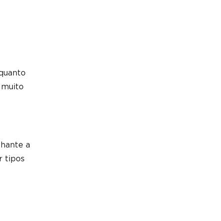
nquanto
 muito
lhante a
r tipos