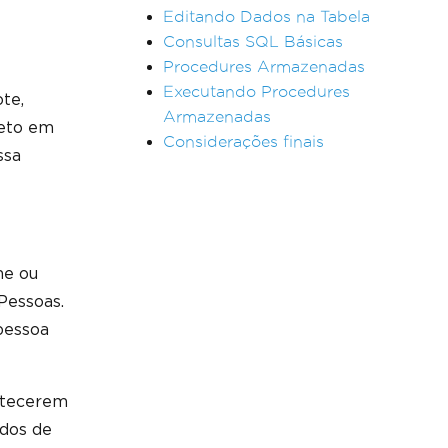
Editando Dados na Tabela
Consultas SQL Básicas
Procedures Armazenadas
Executando Procedures
te,
Armazenadas
leto em
Considerações finais
ssa
me ou
Pessoas.
pessoa
ntecerem
ados de