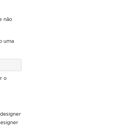
e não
do uma
r o
 designer
designer