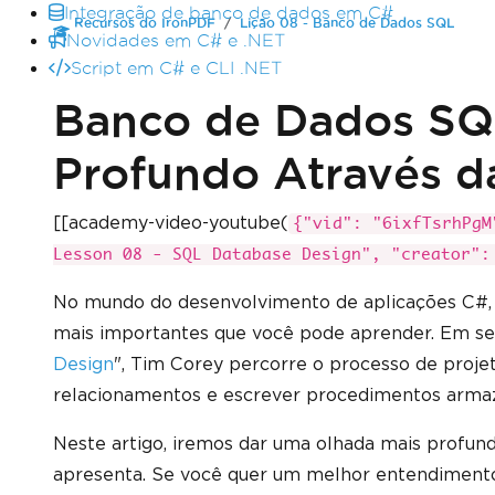
Integração de banco de dados em C#
Recursos do IronPDF
Lição 08 - Banco de Dados SQL
Novidades em C# e .NET
Script em C# e CLI .NET
Banco de Dados SQ
Profundo Através d
[[academy-video-youtube(
{"vid": "6ixfTsrhPgM
Lesson 08 - SQL Database Design", "creator":
No mundo do desenvolvimento de aplicações C#,
mais importantes que você pode aprender. Em se
Design
", Tim Corey percorre o processo de projeta
relacionamentos e escrever procedimentos arma
Neste artigo, iremos dar uma olhada mais profund
apresenta. Se você quer um melhor entendiment