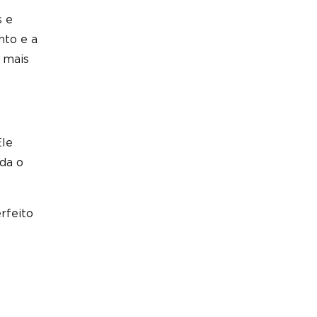
s e
nto e a
 mais
Ele
uda o
rfeito