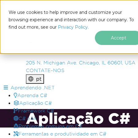
IRON
SOFTWARE
We use cookies to help improve and customize your
PRODUTOS
browsing experience and interaction with our company. To
find out more, see our
EMPRESA
Privacy Policy.
SOLUÇÕES
Accept
RECURSOS
SOBRE NÓS
205 N. Michigan Ave. Chicago, IL 60601, USA
CONTATE-NOS
pt
Ir para o conteúdo do rodapé
Aprendendo .NET
Aprenda C#
Aplicação C#
Framework C#
Aplicação C#
C# e IA
Problemas comuns em C#
Ferramentas e produtividade em C#