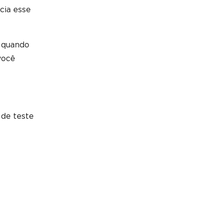
cia esse
s quando
você
 de teste