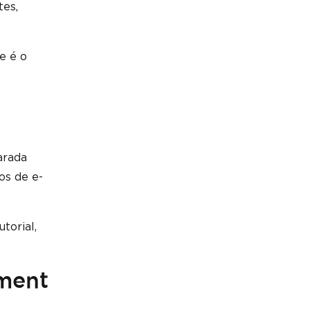
tes,
e é o
arada
os de e-
torial,
ment