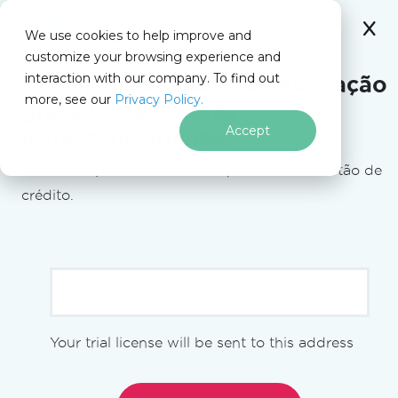
IRONSOFTWARE
We use cookies to help improve and
Ir para o conteúdo do rodapé
customize your browsing experience and
C# Application
Nesta página
interaction with our company. To find out
Obtenha sua
chave de avaliação
more, see our
Privacy Policy.
gratuita de 30 dias
Recursos do IronPDF
Lição 05 - Planejamento Lógico
Accept
instantaneamente.
Sem limitações. 100% desbloqueado. Sem cartão de
Planejamento Lógico do
crédito.
App — Um Olhar Mais
Profundo na Abordagem de
Tim Corey
[[academy-video-youtube(
{"vid": "6KY6uv7avas",
"start_time": "0", "title": "C# App Start To
Your trial license will be sent to this address
Finish Lesson 05 - Logic Planning", "creator":
)]]
"Tim Corey", "length": "17m 14s"}