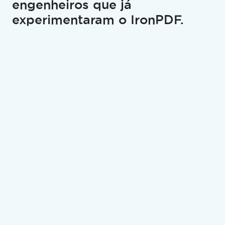
engenheiros que já
lógica.
experimentaram o IronPDF.
Tim esclarece que essa aula não mergulhará no
código ainda. Em vez disso, ele quer cobrir as ideias
globais, o quadro geral e a lógica geral por trás do
aplicativo. Ele incentiva a escrita de notas no papel
e o desenho de setas para mapear como cada
formulário e botão devem se comportar, o que é
semelhante à forma como os processos de
negócios são mapeados em ambientes de
desenvolvimento profissional. Este planejamento
ajuda a lógica do aplicativo a se tornar clara antes
de avançar para a codificação.
Por que o planejamento lógico é
importante