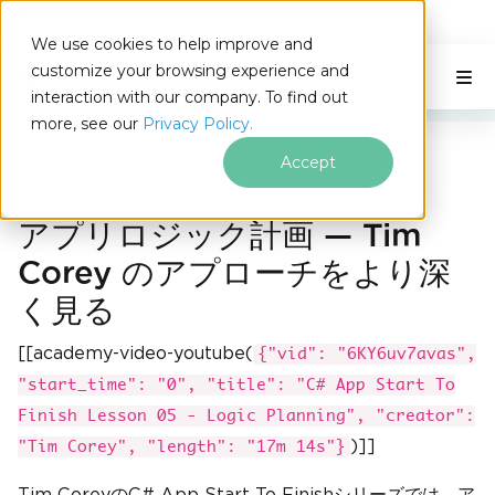
IRONSOFTWARE
We use cookies to help improve and
フッターコンテンツにスキップ
customize your browsing experience and
C# Application
このページでは
interaction with our company. To find out
more, see our
Privacy Policy.
Iron Software
レッスン 05 - ロジック計画
Accept
アプリロジック計画 — Tim
Corey のアプローチをより深
く見る
[[academy-video-youtube(
{"vid": "6KY6uv7avas",
"start_time": "0", "title": "C# App Start To
Finish Lesson 05 - Logic Planning", "creator":
)]]
"Tim Corey", "length": "17m 14s"}
Tim CoreyのC# App Start To Finishシリーズでは、ア