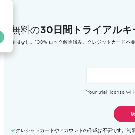
無料の
30日間トライアルキ
ト
制限なし。100% ロック解除済み。クレジットカード不
Your trial license wil
ション
クレジットカードやアカウントの作成は不要です。
制