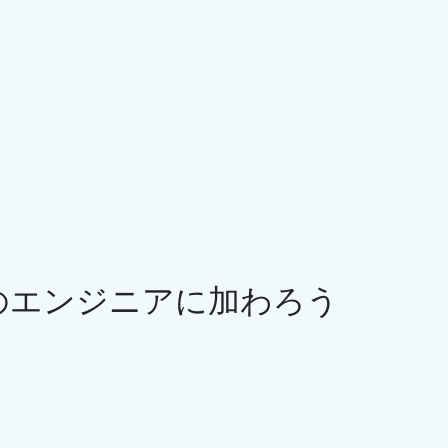
このページでは
まで
Introduction: Understanding a
Complete C# Application
なぜこのコースが存在するのか: 開発
者の要求への対応
reating
単なる例ではなく、実際のプロジェ
]
クトを通じて学ぶ
アプリケーションのアイデア: トーナ
tion
メント・トラッカー・システム
人のエンジニアに加わろう
Windowsフォームの選択と変更へ
フトウェア
の備え
ュートリ
データストレージの選択と柔軟性
作成するか
コースで使用される技術とライブラ
リ
現実世界の開発とデバッグ
UIコント