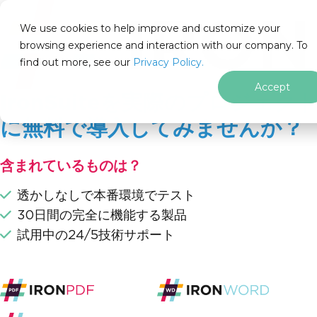
IRON
SOFTWARE
We use cookies to help improve and customize your
製品
browsing experience and interaction with our company. To
find out more, see our
エンタープライズ
Privacy Policy.
ソリューション
Accept
IronSuiteを実際のプロジェク
リソース
私たちについて
に無料で導入してみませんか？
205 N. Michigan Ave. Chicago, IL 60601, USA
お問い合わせ
含まれているものは？
ja
透かしなしで本番環境でテスト
フッターコンテンツにスキップ
.NETを学ぶ
30日間の完全に機能する製品
C#を学ぶ
試用中の24/5技術サポート
C#アプリケーション
C#フレームワーク
C#アプリケー
C#とAI
C# よくある問題
C#ツールと生産性