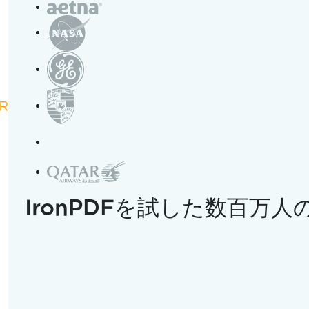
ケーションを最初から最後
", "start_time": "0", "title": "Complete Course: C
)]
sh", "creator": "Tim Corey", "length": "7m 27s"}
ding a Complete C# Applica
。
IronPDFを試した数百万
to Finish
"に関する彼のビデオで、Tim Coreyは開発者をソ
C#アプリケーションコースを紹介します。 Timは、多くのチ
全な.NETアプリケーションを始めから終わりまでどのように
の目標はそのギャップを埋めることです。
と明言します。 むしろ、アプリケーション、コード、データ、