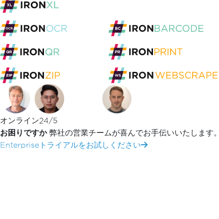
C#データベース統合
Iron Software
完全コース
C#と.NETの新機能
C#スクリプトと.NET CLI
完全な C# アプリ
作成する
[[academy-video-youtube(
{"vid": "HalXZUHfKLA
a Complete C# Application from Start to Fini
オンライン24/5
Introduction: Understan
お困りですか
弊社の営業チームが喜んでお手伝いいたします
Enterpriseトライアルをお試しください
"
Creating a Complete C# Application from Start 
開発プロセス全体に連れて行くために設計された完全な
アルが分離されたコードの例に焦点を当てているが、完
を示すことはほとんどないと説明します。 このコース
Timは、これはC#言語を単独で学ぶことだけではない