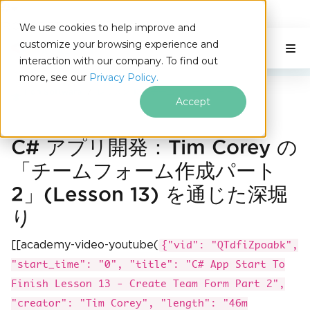
IRONSOFTWARE
We use cookies to help improve and
フッターコンテンツにスキップ
customize your browsing experience and
C# Application
このページでは
interaction with our company. To find out
more, see our
Privacy Policy.
Iron Software
レッスン 13 - チームフォームパート 2
Accept
C# アプリ開発：Tim Corey の
「チームフォーム作成パート
2」(Lesson 13) を通じた深堀
り
[[academy-video-youtube(
{"vid": "QTdfiZpoabk",
"start_time": "0", "title": "C# App Start To
Finish Lesson 13 - Create Team Form Part 2",
"creator": "Tim Corey", "length": "46m