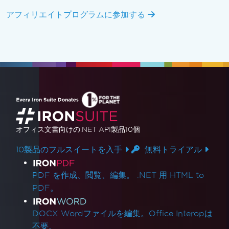
アフィリエイトプログラムに参加する
オフィス文書
向けの.NET API製品10個
10製品のフルスイートを入手
無料トライアル
製品リンク
PDF を作成、閲覧、編集。 .NET 用 HTML to
PDF。
DOCX Wordファイルを編集。Office Interopは
不要。