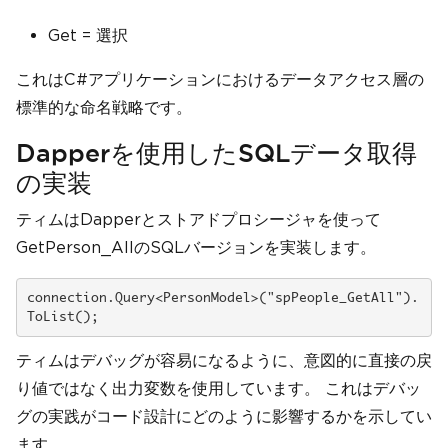
Get = 選択
これはC#アプリケーションにおけるデータアクセス層の
標準的な命名戦略です。
Dapperを使用したSQLデータ取得
の実装
ティムはDapperとストアドプロシージャを使って
GetPerson_AllのSQLバージョンを実装します。
connection.Query<PersonModel>("spPeople_GetAll").
ToList();
ティムはデバッグが容易になるように、意図的に直接の戻
り値ではなく出力変数を使用しています。 これはデバッ
グの実践がコード設計にどのように影響するかを示してい
ます。