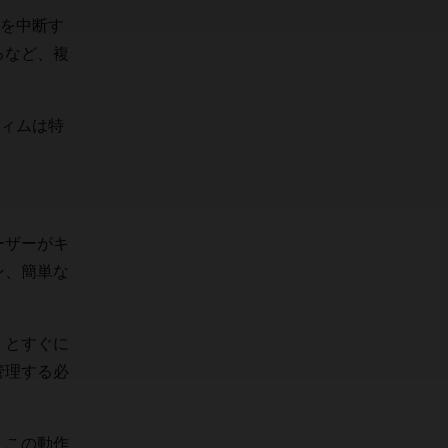
を中断す
るなど、複
。
ィムは特
ーザーがキ
ン、簡単な
くとすぐに
管理する必
、この動作