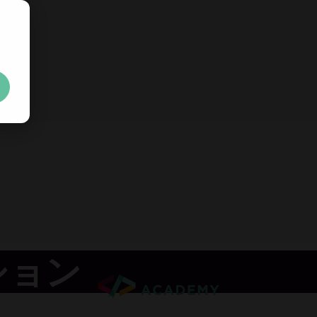
無料の
30日間トライアルキ
ト
制限なし。100% ロック解除済み。クレジットカード不
Your trial license wil
ション
クレジットカードやアカウントの作成は不要です。
制