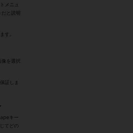
トメニュ
きだと説明
ます。
画像を選択
保証しま
ル
apeキー
応じてどの