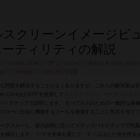
るフルスクリーンイメージビ
ユーティリティの解説
", "start_time": "0", "title": "Build A Full-Scree
)]]
ey", "length": "51m 21s"}
。
な問題を解決することがよくありますが、これらの解決策は非
IronPDFを試した数百万
 CoreyはWPFを使用して
フルスクリーン、ボーダーレスの
バイステップで説明します。 すべての人のための一般的な画
フローに完全に機能するツールを構築することに焦点を当てて
ークスルーし、彼の説明に沿ってステップバイステップで写真
を検討します。 ビデオ全体を通じて、ティムはただ
何を
作る