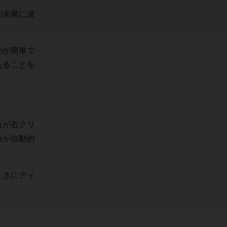
の末尾に達
のが簡単で
あることを
れが右クリ
像が自動的
まさにティ