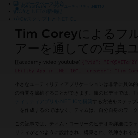
C#データベース統合
Iron Software
フォトユーティリティ .NET10
C#と.NETの新機能
C#スクリプトと.NET CLI
Tim Coreyによ
アーを通しての写真
[[academy-video-youtube(
{"vid": "ErQ5AITaf2Y
Utility App in .NET 10", "creator": "Tim Cor
オンライン24/5
お困りですか
弊社の営業チームが喜んでお手伝いいたします
小さなユーティリティアプリケーションは非常に具体的
Enterpriseトライアルをお試しください
の時間を節約することができます。彼のビデオでは、Tim
ティリティアプリを.NET 10で構築
する方法をステップ
ーを作成するのではなく、ティムは、自分自身のワーク
この記事では、ティム・コーリーのビデオを詳細にウォ
リティがどのように設計され、構築され、洗練されるか