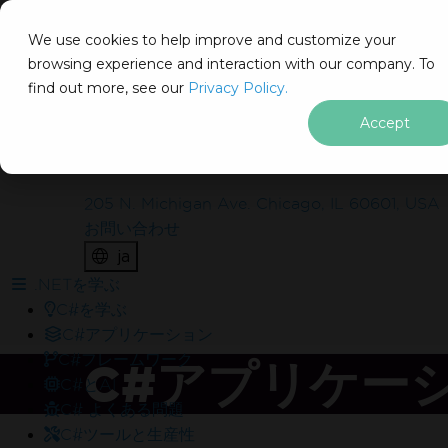
IRON
SOFTWARE
We use cookies to help improve and customize your
製品
browsing experience and interaction with our company. To
find out more, see our
エンタープライズ
Privacy Policy.
ソリューション
Accept
IronSuiteを実際のプロジェク
リソース
私たちについて
に無料で導入してみませんか？
205 N. Michigan Ave. Chicago, IL 60601, USA
お問い合わせ
含まれているものは？
ja
透かしなしで本番環境でテスト
フッターコンテンツにスキップ
.NETを学ぶ
30日間の完全に機能する製品
C#を学ぶ
試用中の24/5技術サポート
C#アプリケーション
C#フレームワーク
C#アプリケー
C#とAI
C# よくある問題
C#ツールと生産性