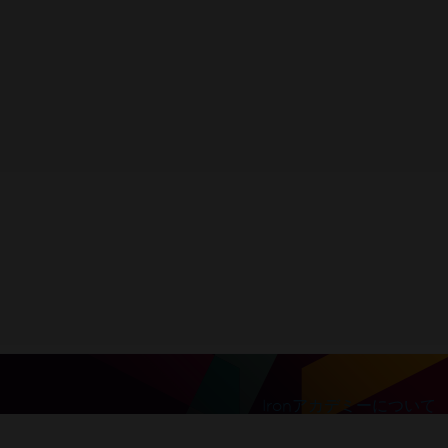
ー
をすぐに入手してください。
要。
l be sent to this address
Ironアカデミーについて
限なし。100% ロック解除済み。クレジットカード不要。