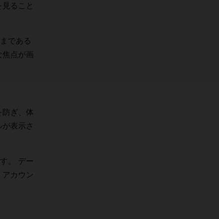
を見ること
まである
な焦点が画
を防ぎ、体
ルが表示さ
す。 デー
 アカウン