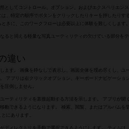
然としてコントロール、オプション、およびエクスペリエンス
には、特定の順序でボタンをクリックしたりキーを押したりす
るときに、このワークフローは必要以上に体験を難しくします
なると消える軽量な写真ユーティリティの欠けている部分をテ
の違い
します。 画像を枠なしで表示し、画面全体を埋め尽くし、ユ
。 アプリは右クリックオプション、キーボードナビゲーショ
を圧倒しません。
ユーティリティを直接起動する方法を示します。 アプリが開
移動できるようになります。 検索、閲覧、またはアルバムを
ことにあります。
がディレクトリを手動で選択できるようにします。 ティムは