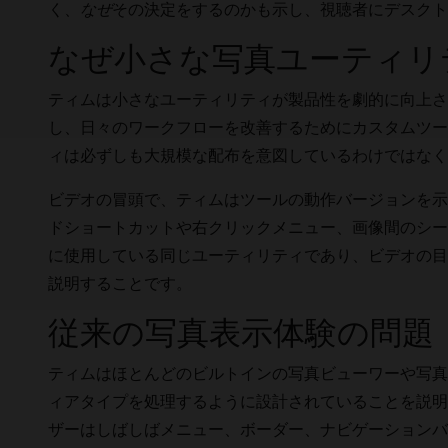
く、
なぜ
その決定をするのかも示し、視聴者にデスクト
なぜ小さな写真ユーティリ
ティムは小さなユーティリティが製品性を劇的に向上さ
し、日々のワークフローを改善するためにカスタムツー
ィは必ずしも大規模な配布を意図しているわけではなく
ビデオの冒頭で、ティムはツールの動作バージョンを示
ドショートカットや右クリックメニュー、画像間のシー
に使用している同じユーティリティであり、ビデオの目
説明することです。
従来の写真表示体験の問題
ティムはほとんどのビルトインの写真ビューワーや写真
ィアタイプを処理するように設計されていることを説明
ザーはしばしばメニュー、ボーダー、ナビゲーションバ