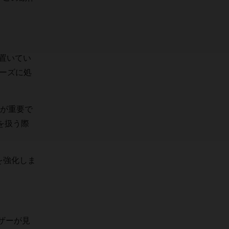
置いてい
ムーズに処
が重要で
を扱う際
を強化しま
ザーが見