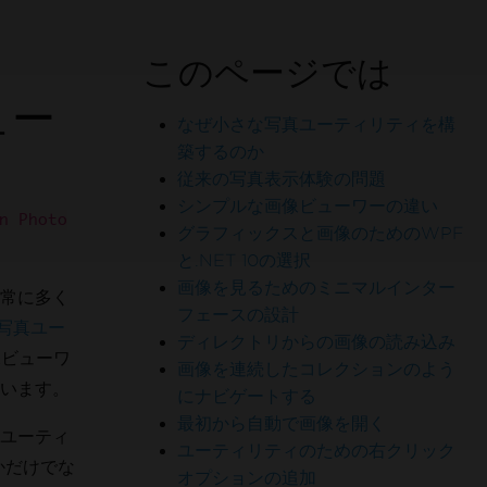
このページでは
ュー
なぜ小さな写真ユーティリティを構
築するのか
従来の写真表示体験の問題
シンプルな画像ビューワーの違い
n Photo
グラフィックスと画像のためのWPF
と.NET 10の選択
画像を見るためのミニマルインター
常に多く
フェースの設計
人のエンジニアに加わろう
写真ユー
ディレクトリからの画像の読み込み
像ビューワ
画像を連続したコレクションのよう
います。
にナビゲートする
最初から自動で画像を開く
ユーティ
ユーティリティのための右クリック
かだけでな
オプションの追加