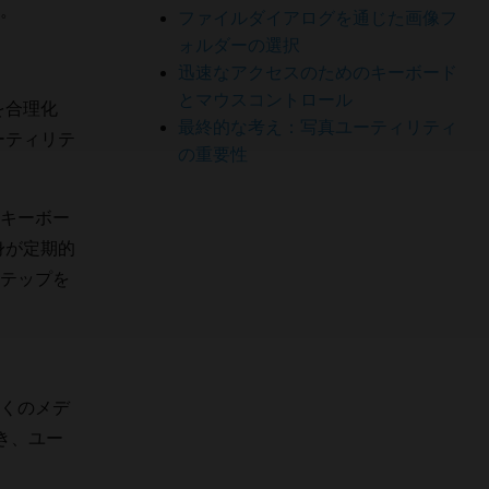
。
ファイルダイアログを通じた画像フ
ォルダーの選択
迅速なアクセスのためのキーボード
とマウスコントロール
を合理化
最終的な考え：写真ユーティリティ
ーティリテ
の重要性
キーボー
身が定期的
テップを
くのメデ
き、ユー