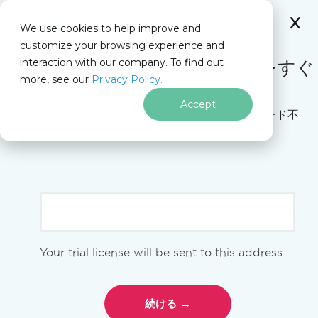
IRONSOFTWARE
We use cookies to help improve and
フッターコンテンツにスキップ
customize your browsing experience and
C# Application
このページでは
interaction with our company. To find out
無料の
30日間トライアルキー
をすぐ
more, see our
Privacy Policy.
に入手してください。
Iron Software
Postmanのセットアップ
Accept
制限なし。100% ロック解除済み。クレジットカード不
要。
Tim Coreyと共にPostman
Cloneを構築する
[[academy-video-youtube(
{"vid": "reoPPXgC6ps",
"start_time": "0", "title": "プロジェクトのセットア
ップ: Postmanクローンコースの構築", "creator": "Tim
Your trial license will be sent to this address
)]]
Corey", "length": "22m 49s"}
このレッスンでは、アプリケーションの基盤を慎重に設定
することで
する方法に詳しく見
Postmanクローンを構築