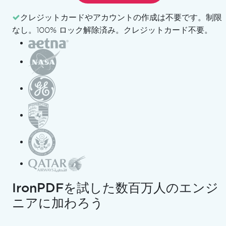
ていきます。 Tim Coreyはこのプロセスを彼のコースの
クレジットカードやアカウントの作成は不要です。
制限
レッスン2番で説明しており、焦点は完全にプロジェクト
なし。100% ロック解除済み。クレジットカード不要。
のセットアップにあり、機能やAPIロジックではありませ
ん。 この段階での目標は、リクエストを作成したり、レ
スポンスを処理したり、REST APIとやりとりすることで
はなく、アプリの構造が最初から正しく設計されているこ
とを確認することです。
Timは、スクラッチから自分のPostmanスタイルのツー
ルを構築する方法を示す完全なコースの一部として、この
レッスンを紹介します。 彼は、このプロジェクトがアプ
リケーションのライフサイクルを、セットアップから改
良、最終的には実際のPostmanの代替品に近いものへと
IronPDFを試した数百万人のエンジ
理解するために役立つことを説明しています。レッスンは
ニアに加わろう
初心者向けで、意図的にスローペースで進行し、ユーザー
がついて行き、各決定がなぜなされたのかを理解できるよ