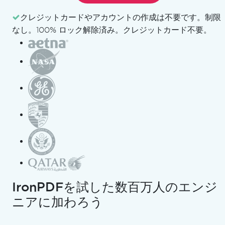
.NET CoreアプリケーションをDockerコンテナにデプロ
クレジットカードやアカウントの作成は不要です。
制限
イすることは、現代の開発者にとって重要なスキルです。
なし。100% ロック解除済み。クレジットカード不要。
コンテナは、不変のインフラストラクチャ、容易な配布、
軽量な実行環境を提供します。 この詳細なガイドでは、
サンプルAPIをDockerコンテナにデプロイし、Tim
Coreyの包括的なビデオチュートリアルで実演された手順
に従ってDocker Hubにプッシュする手順を説明しま
す："
Deploying to a Container and Docker Hub -
Building a Sample API in C#
".
それでは、簡単にフォローできるように、特定のタイムス
タンプを参照しながら、ステップ・バイ・ステップでプロ
セスを探っていきましょう。 このガイドには、.NET
IronPDFを試した数百万人のエンジ
publish、docker runコマンド、ベースイメージ、ラン
ニアに加わろう
タイムイメージ、コンテナイメージといった用語の使い方
が含まれており、Dockerを使用して.NETアプリケーシ