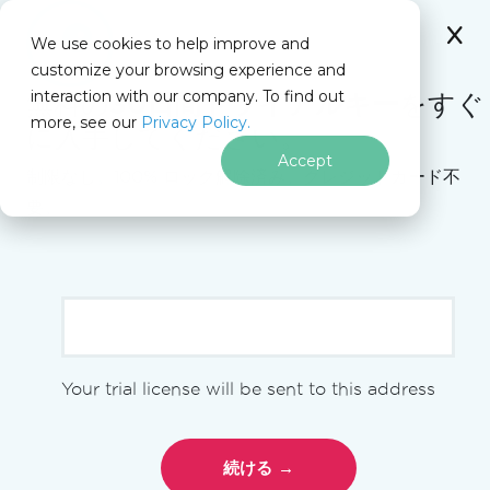
IRONSOFTWARE
We use cookies to help improve and
フッターコンテンツにスキップ
customize your browsing experience and
C# Application
このページでは
interaction with our company. To find out
無料の
30日間トライアルキー
をすぐ
more, see our
Privacy Policy.
に入手してください。
Iron Software
C#APIをDockerにデプロイする
Accept
制限なし。100% ロック解除済み。クレジットカード不
要。
コンテナとDocker Hubへのデ
プロイ - C#でサンプルAPIを
構築するコース
[[academy-video-youtube(
{"vid": "-Cwr49DGtxE",
"start_time": "0", "title": "コンテナとDocker
Your trial license will be sent to this address
Hubへのデプロイ - C#でのサンプルAPI構築コース",
"creator": "Tim Corey", "length": "23分51
)]]
秒"}