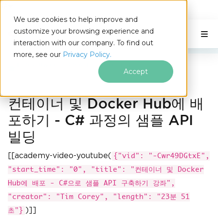
IRONSOFTWARE
We use cookies to help improve and
푸터 콘텐츠로 바로가기
customize your browsing experience and
C# Application
이 페이지에서
interaction with our company. To find out
more, see our
Privacy Policy.
Iron Software
C# API를 Docker에 배포하기
Accept
컨테이너 및 Docker Hub에 배
포하기 - C# 과정의 샘플 API
빌딩
[[academy-video-youtube(
{"vid": "-Cwr49DGtxE",
"start_time": "0", "title": "컨테이너 및 Docker
Hub에 배포 - C#으로 샘플 API 구축하기 강좌",
"creator": "Tim Corey", "length": "23분 51
)]]
초"}