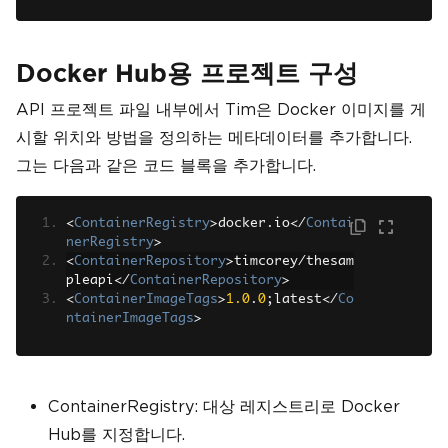
Docker Hub용 프로젝트 구성
API 프로젝트 파일 내부에서 Tim은 Docker 이미지를 게
시할 위치와 방법을 정의하는 메타데이터를 추가합니다.
그는 다음과 같은 코드 블록을 추가합니다.
<
ContainerRegistry
>
docker
.
io
</
Contai
nerRegistry
>
<
ContainerRepository
>
timcorey
/
thesam
pleapi
</
ContainerRepository
>
<
ContainerImageTags
>
1.0
.
0
;
latest
</
Co
ntainerImageTags
>
ContainerRegistry: 대상 레지스트리로 Docker
Hub를 지정합니다.