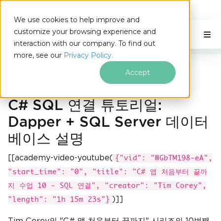
IRONSOFTWARE
We use cookies to help improve and
푸터 콘텐츠로 바로가기
customize your browsing experience and
C# Application
이 페이지에서
interaction with our company. To find out
more, see our
Privacy Policy.
Iron Software
레슨 10 - SQL 연결
Accept
C# SQL 연결 튜토리얼:
Dapper + SQL Server 데이터
베이스 설명
[[academy-video-youtube(
{"vid": "WGbTM198-eA",
"start_time": "0", "title": "C# 앱 처음부터 끝까
지 수업 10 - SQL 연결", "creator": "Tim Corey",
)]]
"length": "1h 15m 23s"}
Tim Corey의 "C# 앱 처음부터 끝까지" 시리즈의 10번째